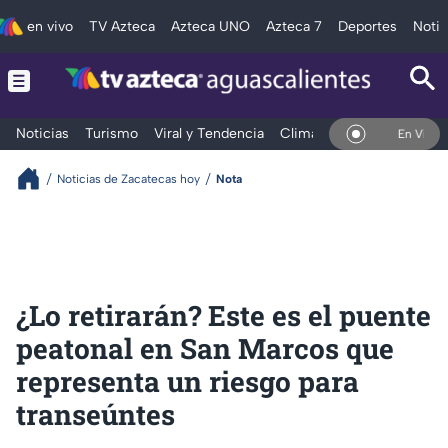
en vivo
TV Azteca
Azteca UNO
Azteca 7
Deportes
Notic
Noticias
Turismo
Viral y Tendencia
Clima
Deportes
Espec
En Vivo
Noticias de Zacatecas hoy
Nota
¿Lo retirarán? Este es el puente
peatonal en San Marcos que
representa un riesgo para
transeúntes