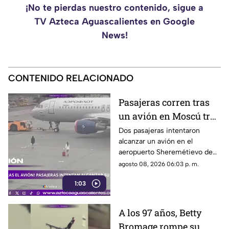
¡No te pierdas nuestro contenido, sigue a
TV Azteca Aguascalientes en Google
News!
CONTENIDO RELACIONADO
Pasajeras corren tras
un avión en Moscú tras
llegar tarde a su vuelo
Dos pasajeras intentaron
alcanzar un avión en el
aeropuerto Sheremétievo de
Moscú tras llegar tarde a su
agosto 08, 2026 06:03 p. m.
vuelo, pero no pudieron
1:03
abordarlo
A los 97 años, Betty
Bromage rompe su