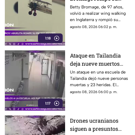
propio récord Guinness
Betty Bromage, de 97 años,
volvió a realizar wing walking
en las alturas
en Inglaterra y rompió su
propio récord Guinness tras
agosto 08, 2026 06:02 p. m.
superar un accidente
1:18
cerebrovascular
Ataque en Tailandia
deja nueve muertos
tras agresión en una
Un ataque en una escuela de
Tailandia dejó nueve personas
escuela
muertas y 23 heridas. El
presunto agresor, de 14 años,
agosto 08, 2026 06:00 p. m.
también falleció
1:17
Drones ucranianos
siguen a presuntos