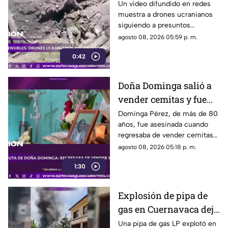
soldados rusos durante
Un video difundido en redes
muestra a drones ucranianos
varias horas
siguiendo a presuntos
soldados rusos antes de un
agosto 08, 2026 05:59 p. m.
ataque durante la guerra
0:42
Doña Dominga salió a
vender cemitas y fue
asesinada al regresar a
Dominga Pérez, de más de 80
años, fue asesinada cuando
casa; así fue la agresión
regresaba de vender cemitas
(VIDEO)
en Chachapa. La Fiscalía de
agosto 08, 2026 05:18 p. m.
Puebla investiga el caso
1:30
Explosión de pipa de
gas en Cuernavaca deja
21 personas lesionadas
Una pipa de gas LP explotó en