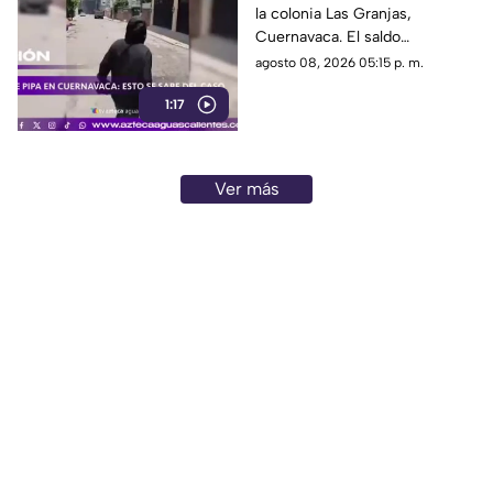
la colonia Las Granjas,
Cuernavaca. El saldo
preliminar es de 21 lesionados
agosto 08, 2026 05:15 p. m.
y 32 inmuebles afectados
1:17
Ver más