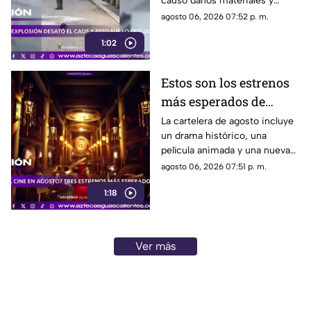
causó daños materiales y
generó un operativo de
agosto 06, 2026 07:52 p. m.
atención por parte de
1:02
autoridades
Estos son los estrenos
más esperados de
agosto
La cartelera de agosto incluye
un drama histórico, una
película animada y una nueva
entrega de terror para distintos
agosto 06, 2026 07:51 p. m.
públicos.
1:18
Ver más