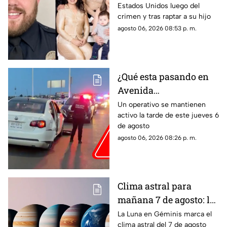
Estados Unidos luego del
la familia de su
crimen y tras raptar a su hijo
expareja mexicana
agosto 06, 2026 08:53 p. m.
luego de que le
prohibieran acercarse
a su hijo por violencia
familiar
¿Qué esta pasando en
Avenida
Aguascalientes?
Un operativo se mantienen
activo la tarde de este jueves 6
Reportan persecución y
de agosto
accidente vehicular
agosto 06, 2026 08:26 p. m.
Clima astral para
mañana 7 de agosto: la
Luna cambia a Géminis
La Luna en Géminis marca el
clima astral del 7 de agosto