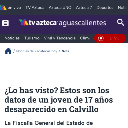
en vivo
TV Azteca
Azteca UNO
Azteca 7
Deportes
Notic
Noticias
Turismo
Viral y Tendencia
Clima
Deportes
Espec
En Vivo
Noticias de Zacatecas hoy
Nota
¿Lo has visto? Estos son los
datos de un joven de 17 años
desaparecido en Calvillo
La Fiscalía General del Estado de