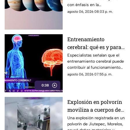
y favorece la
con énfasis en la
comunicación
comunicación, las ideas y los
agosto 06, 2026 08:03 p. m.
cambios. Conoce los tránsitos
y tu horóscopo
Entrenamiento
cerebral: qué es y para
qué sirve
Especialistas señalan que el
entrenamiento cerebral puede
contribuir al funcionamiento
cognitivo cuando se combina
agosto 06, 2026 07:55 p. m.
con hábitos saludables
0:38
Explosión en polvorín
moviliza a cuerpos de
emergencia
Una explosión registrada en un
polvorín de Jiutepec, Morelos,