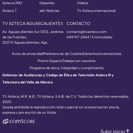
Azteca UNO
Deportes
Videos
Azteca 7
adn Noticias
TV Azteca Internacional
TV AZTECA AGUASCALIENTES
CONTACTO
Av. Aguascalientes Sur 1202, Jardines
contacto@tvazteca.com
de las Fuentes,
449 917 2464 | Conmutador
20270 Aguascalientes, Ags.
Aviso de privacidad
Preferencias de Cookies
Derechos
Inversionistas
Promo Espacio
Trabaja con nosotros
Programa de ética, integridad y cumplimiento
Defensor de Audiencias y Código de Ética de Televisión Azteca III y
Televisora del Valle de México
TV Azteca, M.R. & ©, TV Azteca, S.A.B. de C.V. Todos los derechos reservados,
2025.
Queda prohibida la reproducción total o parcial sin la autorización previa,
expresa y por escrito de su titular.
Subir inicio