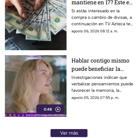
mantiene en 17? Este es
el precio del dólar en
Si estás interesado en la
compra o cambio de divisas, a
Aguascalientes hoy 6
continuación en TV Azteca te
de agosto de 2026
informamos cuál es el precio
agosto 06, 2026 08:12 a. m.
del dólar en Aguascalientes
hoy 6 de agosto
Hablar contigo mismo
puede beneficiar la
concentración y la
Investigaciones indican que
verbalizar pensamientos puede
memoria
favorecer la memoria, la
planificación y el manejo de
agosto 05, 2026 07:55 p. m.
situaciones estresantes
0:48
Ver más