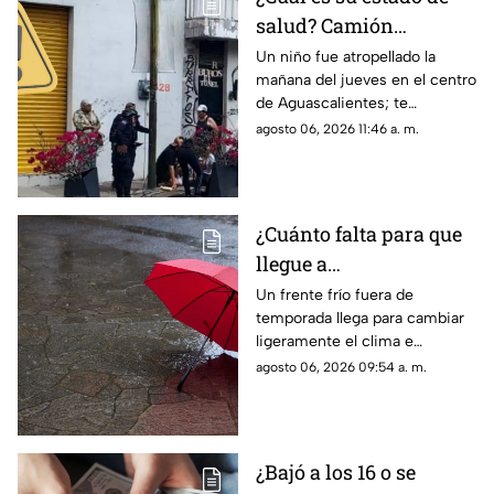
salud? Camión
atropella a niño de 11
Un niño fue atropellado la
mañana del jueves en el centro
años en Aguascalientes
de Aguascalientes; te
hoy 6 de agosto
contamos lo que se sabe del
agosto 06, 2026 11:46 a. m.
accidente hoy
¿Cuánto falta para que
llegue a
Aguascalientes? Frente
Un frente frío fuera de
temporada llega para cambiar
frío fuera de temporada
ligeramente el clima e
afectará en agosto 2026
incrementar las lluvias en
agosto 06, 2026 09:54 a. m.
Aguascalientes; te contamos
los detalles del pronóstico
¿Bajó a los 16 o se