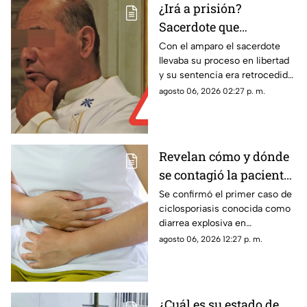
¿Irá a prisión?
Sacerdote que
presuntamente abuso
Con el amparo el sacerdote
llevaba su proceso en libertad
de dos monaguillos en
y su sentencia era retrocedida;
Aguascalientes perdió
ahora el proceso legal
agosto 06, 2026 02:27 p. m.
Juicio de Amparo
continuará con posibles
cambios en las condiciones
penales
Revelan cómo y dónde
se contagió la paciente
de diarrea explosiva en
Se confirmó el primer caso de
ciclosporiasis conocida como
Aguascalientes
diarrea explosiva en
Aguascalientes; te contamos
agosto 06, 2026 12:27 p. m.
los detalles sobre cómo se
contagió
¿Cuál es su estado de