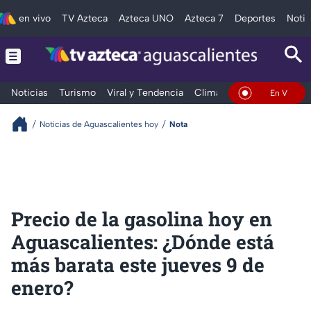
en vivo
TV Azteca
Azteca UNO
Azteca 7
Deportes
Notic
Noticias
Turismo
Viral y Tendencia
Clima
Deportes
Espec
En Vivo
Noticias de Aguascalientes hoy
Nota
Precio de la gasolina hoy en
Aguascalientes: ¿Dónde está
más barata este jueves 9 de
enero?