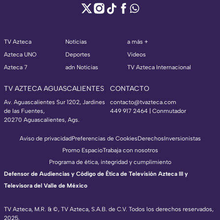
TV Azteca
Noticias
a más +
Azteca UNO
Deportes
Videos
Azteca 7
adn Noticias
TV Azteca Internacional
TV AZTECA AGUASCALIENTES
CONTACTO
Av. Aguascalientes Sur 1202, Jardines
contacto@tvazteca.com
de las Fuentes,
449 917 2464 | Conmutador
20270 Aguascalientes, Ags.
Aviso de privacidad
Preferencias de Cookies
Derechos
Inversionistas
Promo Espacio
Trabaja con nosotros
Programa de ética, integridad y cumplimiento
Defensor de Audiencias y Código de Ética de Televisión Azteca III y
Televisora del Valle de México
TV Azteca, M.R. & ©, TV Azteca, S.A.B. de C.V. Todos los derechos reservados,
2025.