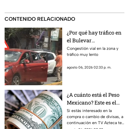
CONTENIDO RELACIONADO
¿Por qué hay tráfico en
el Bulevar
Metropolitano?
Congestión vial en la zona y
tráfico muy lento
Reportan percance vial
en dirección hacia
agosto 06, 2026 02:33 p. m.
Zacatecas
¿A cuánto está el Peso
Mexicano? Este es el
precio del dólar hoy
Si estás interesado en la
compra o cambio de divisas, a
jueves 6 de agosto en
continuación en TV Azteca te
Zacatecas
informamos cuál es el precio