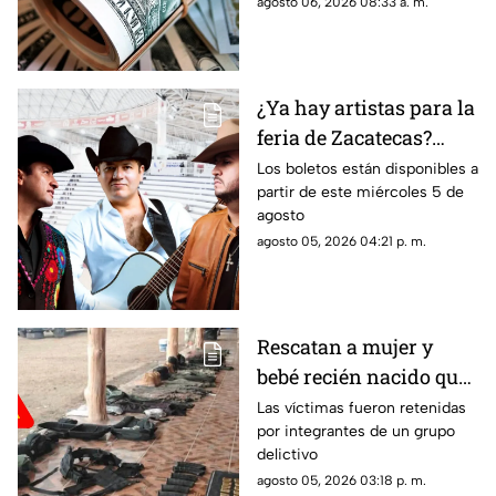
agosto 06, 2026 08:33 a. m.
del dólar en Zacatecas hoy 6
de agosto 2026
¿Ya hay artistas para la
feria de Zacatecas?
Confirman tres grandes
Los boletos están disponibles a
partir de este miércoles 5 de
del regional mexicano
agosto
en el Lienzo Charro
agosto 05, 2026 04:21 p. m.
Rescatan a mujer y
bebé recién nacido que
fueron privados de la
Las víctimas fueron retenidas
por integrantes de un grupo
libertad en Valparaíso
delictivo
agosto 05, 2026 03:18 p. m.