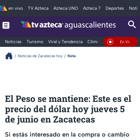
en vivo
TV Azteca
Azteca UNO
Azteca 7
Deportes
Notic
Noticias
Turismo
Viral y Tendencia
Clima
Deportes
Espec
En Vivo
Noticias de Zacatecas hoy
Nota
El Peso se mantiene: Este es el
precio del dólar hoy jueves 5
de junio en Zacatecas
Si estás interesado en la compra o cambio