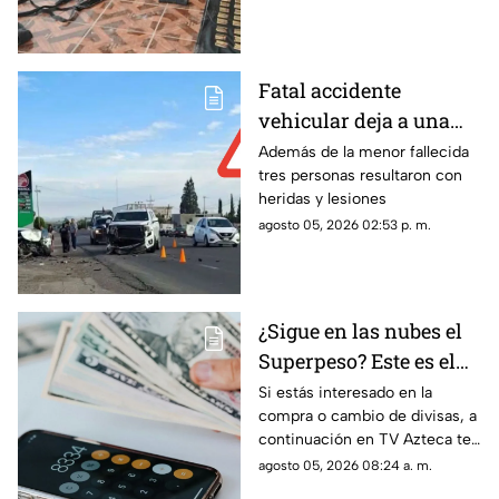
Fatal accidente
vehicular deja a una
menor sin vida en
Además de la menor fallecida
tres personas resultaron con
Juan Aldama
heridas y lesiones
agosto 05, 2026 02:53 p. m.
¿Sigue en las nubes el
Superpeso? Este es el
precio del dólar hoy
Si estás interesado en la
compra o cambio de divisas, a
miércoles 5 de agosto
continuación en TV Azteca te
en Zacatecas
informamos cuál es el precio
agosto 05, 2026 08:24 a. m.
del dólar en Zacatecas hoy 5