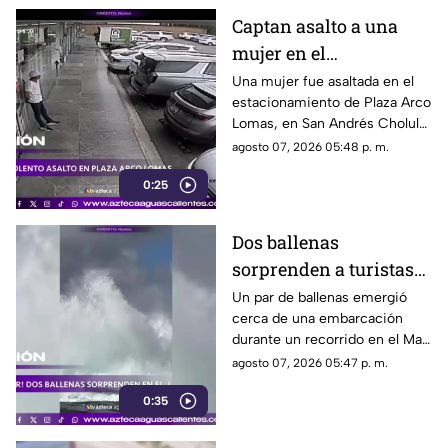
Captan asalto a una
mujer en el
estacionamiento de
Una mujer fue asaltada en el
estacionamiento de Plaza Arco
Plaza Arco Lomas
Lomas, en San Andrés Cholula.
El ataque quedó registrado por
agosto 07, 2026 05:48 p. m.
cámaras de seguridad
0:25
Dos ballenas
sorprenden a turistas
durante avistamiento
Un par de ballenas emergió
cerca de una embarcación
en el Mar de Cortés
durante un recorrido en el Mar
de Cortés. El avistamiento fue
agosto 07, 2026 05:47 p. m.
captado en video y sorprendió
0:35
a los visitantes.