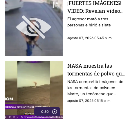
¡FUERTES IMÁGENES!
VIDEO: Revelan videos
de seguridad del tiroteo
El agresor mató a tres
personas e hirió a siete
realizado en famosa
cadena de
agosto 07, 2026 05:45 p. m.
hamburguesas en
Estados Unidos
NASA muestra las
tormentas de polvo que
cubren Marte
NASA compartió imágenes de
las tormentas de polvo en
Marte, un fenómeno que
puede extenderse por miles de
agosto 07, 2026 05:15 p. m.
kilómetros y afectar las
0:30
misiones de exploración