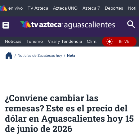
en vivo
TV Azteca
Azteca UNO
Azteca 7
Deportes
Notic
Noticias
Turismo
Viral y Tendencia
Clima
Deportes
Espec
En Vivo
Noticias de Zacatecas hoy
Nota
¿Conviene cambiar las
remesas? Este es el precio del
dólar en Aguascalientes hoy 15
de junio de 2026