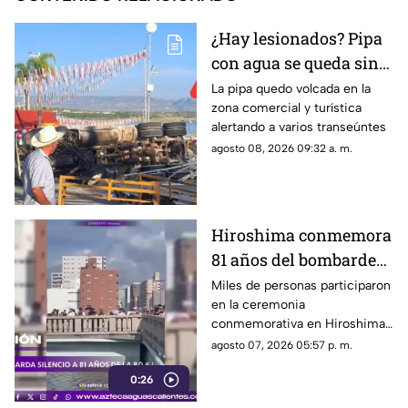
¿Hay lesionados? Pipa
con agua se queda sin
frenos y termina en
La pipa quedo volcada en la
zona comercial y turística
volcadura en San José
alertando a varios transeúntes
de Gracia
agosto 08, 2026 09:32 a. m.
Hiroshima conmemora
81 años del bombardeo
atómico con un minuto
Miles de personas participaron
en la ceremonia
de silencio
conmemorativa en Hiroshima,
donde se recordó a las
agosto 07, 2026 05:57 p. m.
víctimas del bombardeo
0:26
atómico ocurrido en 1945