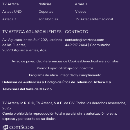
TV Azteca
Noticias
a más +
Azteca UNO
Deportes
Videos
Azteca 7
adn Noticias
TV Azteca Internacional
TV AZTECA AGUASCALIENTES
CONTACTO
Av. Aguascalientes Sur 1202, Jardines
contacto@tvazteca.com
de las Fuentes,
449 917 2464 | Conmutador
20270 Aguascalientes, Ags.
Aviso de privacidad
Preferencias de Cookies
Derechos
Inversionistas
Promo Espacio
Trabaja con nosotros
Programa de ética, integridad y cumplimiento
Defensor de Audiencias y Código de Ética de Televisión Azteca III y
Televisora del Valle de México
TV Azteca, M.R. & ©, TV Azteca, S.A.B. de C.V. Todos los derechos reservados,
2025.
Queda prohibida la reproducción total o parcial sin la autorización previa,
expresa y por escrito de su titular.