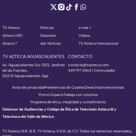
TV Azteca
Noticias
a más +
Azteca UNO
Deportes
Videos
Azteca 7
adn Noticias
TV Azteca Internacional
TV AZTECA AGUASCALIENTES
CONTACTO
Av. Aguascalientes Sur 1202, Jardines
contacto@tvazteca.com
de las Fuentes,
449 917 2464 | Conmutador
20270 Aguascalientes, Ags.
Aviso de privacidad
Preferencias de Cookies
Derechos
Inversionistas
Promo Espacio
Trabaja con nosotros
Programa de ética, integridad y cumplimiento
Defensor de Audiencias y Código de Ética de Televisión Azteca III y
Televisora del Valle de México
TV Azteca, M.R. & ©, TV Azteca, S.A.B. de C.V. Todos los derechos reservados,