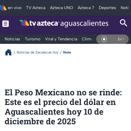
en vivo
TV Azteca
Azteca UNO
Azteca 7
Deportes
Notic
Noticias
Turismo
Viral y Tendencia
Clima
Deportes
Espec
En Vivo
Noticias de Zacatecas hoy
Nota
El Peso Mexicano no se rinde:
Este es el precio del dólar en
Aguascalientes hoy 10 de
diciembre de 2025