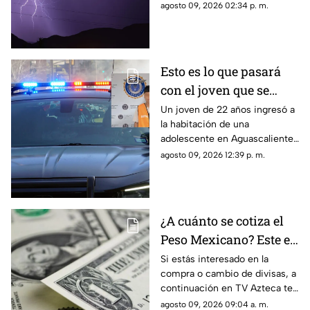
semana del 10 al 15 de agosto?
agosto 09, 2026 02:34 p. m.
Te contamos los detalles
Esto es lo que pasará
con el joven que se
metió a la habitación
Un joven de 22 años ingresó a
la habitación de una
de una adolescente
adolescente en Aguascalientes
para tocarla en
para realizarle tocamientos; te
agosto 09, 2026 12:39 p. m.
Aguascalientes
contamos lo que se sabe de su
detención
¿A cuánto se cotiza el
Peso Mexicano? Este es
el precio del dólar en
Si estás interesado en la
compra o cambio de divisas, a
Aguascalientes hoy 9
continuación en TV Azteca te
de agosto de 2026
informamos cuál es el precio
agosto 09, 2026 09:04 a. m.