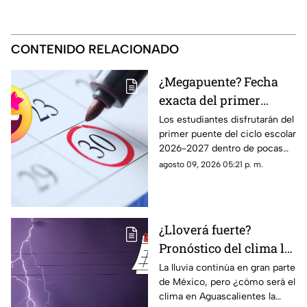
CONTENIDO RELACIONADO
¿Megapuente? Fecha
exacta del primer
puente del ciclo escolar
Los estudiantes disfrutarán del
primer puente del ciclo escolar
2026-2027 en
2026-2027 dentro de pocas
Aguascalientes
semanas; te contamos la fecha
agosto 09, 2026 05:21 p. m.
oficial en el calendario SEP
¿Lloverá fuerte?
Pronóstico del clima la
semana del 10 al 15 de
La lluvia continúa en gran parte
de México, pero ¿cómo será el
agosto en
clima en Aguascalientes la
Aguascalientes