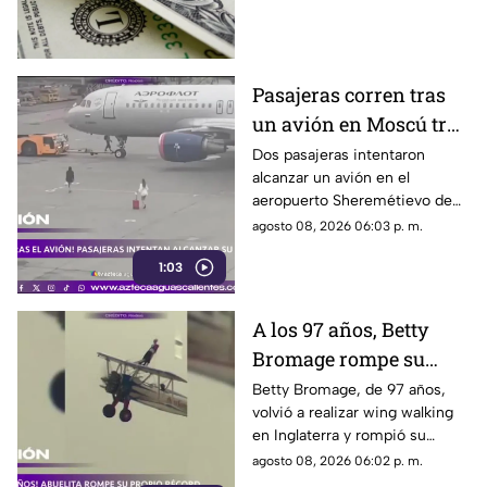
del dólar en Aguascalientes
hoy 9 de agosto
Pasajeras corren tras
un avión en Moscú tras
llegar tarde a su vuelo
Dos pasajeras intentaron
alcanzar un avión en el
aeropuerto Sheremétievo de
Moscú tras llegar tarde a su
agosto 08, 2026 06:03 p. m.
vuelo, pero no pudieron
1:03
abordarlo
A los 97 años, Betty
Bromage rompe su
propio récord Guinness
Betty Bromage, de 97 años,
volvió a realizar wing walking
en las alturas
en Inglaterra y rompió su
propio récord Guinness tras
agosto 08, 2026 06:02 p. m.
superar un accidente