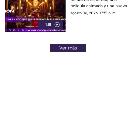
película animada y una nueva
entrega de terror para distintos
agosto 06, 2026 07:51 p. m.
públicos.
1:18
Ver más