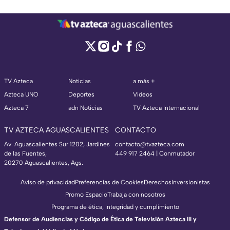
TV Azteca
Noticias
a más +
Azteca UNO
Deportes
Videos
Azteca 7
adn Noticias
TV Azteca Internacional
TV AZTECA AGUASCALIENTES
CONTACTO
Av. Aguascalientes Sur 1202, Jardines
contacto@tvazteca.com
de las Fuentes,
449 917 2464 | Conmutador
20270 Aguascalientes, Ags.
Aviso de privacidad
Preferencias de Cookies
Derechos
Inversionistas
Promo Espacio
Trabaja con nosotros
Programa de ética, integridad y cumplimiento
Defensor de Audiencias y Código de Ética de Televisión Azteca III y