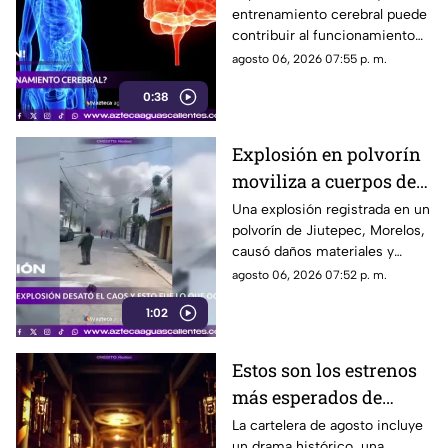
entrenamiento cerebral puede
contribuir al funcionamiento
cognitivo cuando se combina
agosto 06, 2026 07:55 p. m.
con hábitos saludables
0:38
Explosión en polvorín
moviliza a cuerpos de
emergencia
Una explosión registrada en un
polvorín de Jiutepec, Morelos,
causó daños materiales y
generó un operativo de
agosto 06, 2026 07:52 p. m.
atención por parte de
1:02
autoridades
Estos son los estrenos
más esperados de
agosto
La cartelera de agosto incluye
un drama histórico, una