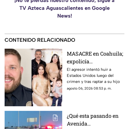
¡No te pierdas nuestro contenido, sigue a
TV Azteca Aguascalientes en Google
News!
CONTENIDO RELACIONADO
MASACRE en Coahuila;
expolicía
estadounidense atacó a
El agresor intentó huir a
Estados Unidos luego del
la familia de su
crimen y tras raptar a su hijo
expareja mexicana
agosto 06, 2026 08:53 p. m.
luego de que le
prohibieran acercarse
a su hijo por violencia
familiar
¿Qué esta pasando en
Avenida