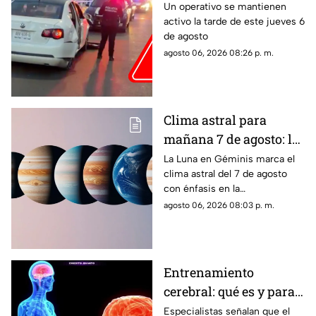
Aguascalientes?
Un operativo se mantienen
activo la tarde de este jueves 6
Reportan persecución y
de agosto
accidente vehicular
agosto 06, 2026 08:26 p. m.
Clima astral para
mañana 7 de agosto: la
Luna cambia a Géminis
La Luna en Géminis marca el
clima astral del 7 de agosto
y favorece la
con énfasis en la
comunicación
comunicación, las ideas y los
agosto 06, 2026 08:03 p. m.
cambios. Conoce los tránsitos
y tu horóscopo
Entrenamiento
cerebral: qué es y para
qué sirve
Especialistas señalan que el