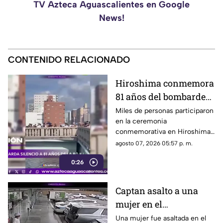
TV Azteca Aguascalientes en Google
News!
CONTENIDO RELACIONADO
Hiroshima conmemora
81 años del bombardeo
atómico con un minuto
Miles de personas participaron
en la ceremonia
de silencio
conmemorativa en Hiroshima,
donde se recordó a las
agosto 07, 2026 05:57 p. m.
víctimas del bombardeo
0:26
atómico ocurrido en 1945
Captan asalto a una
mujer en el
estacionamiento de
Una mujer fue asaltada en el