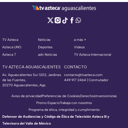
TV Azteca
Noticias
a más +
Azteca UNO
Deportes
Videos
Azteca 7
adn Noticias
TV Azteca Internacional
TV AZTECA AGUASCALIENTES
CONTACTO
Av. Aguascalientes Sur 1202, Jardines
contacto@tvazteca.com
de las Fuentes,
449 917 2464 | Conmutador
20270 Aguascalientes, Ags.
Aviso de privacidad
Preferencias de Cookies
Derechos
Inversionistas
Promo Espacio
Trabaja con nosotros
Programa de ética, integridad y cumplimiento
Defensor de Audiencias y Código de Ética de Televisión Azteca III y
Televisora del Valle de México