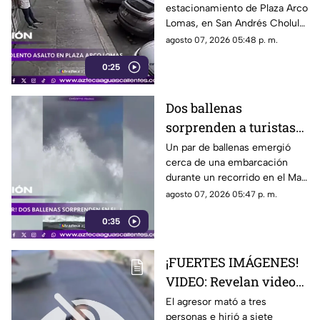
estacionamiento de Plaza Arco
Plaza Arco Lomas
Lomas, en San Andrés Cholula.
El ataque quedó registrado por
agosto 07, 2026 05:48 p. m.
cámaras de seguridad
0:25
Dos ballenas
sorprenden a turistas
durante avistamiento
Un par de ballenas emergió
cerca de una embarcación
en el Mar de Cortés
durante un recorrido en el Mar
de Cortés. El avistamiento fue
agosto 07, 2026 05:47 p. m.
captado en video y sorprendió
0:35
a los visitantes.
¡FUERTES IMÁGENES!
VIDEO: Revelan videos
de seguridad del tiroteo
El agresor mató a tres
personas e hirió a siete