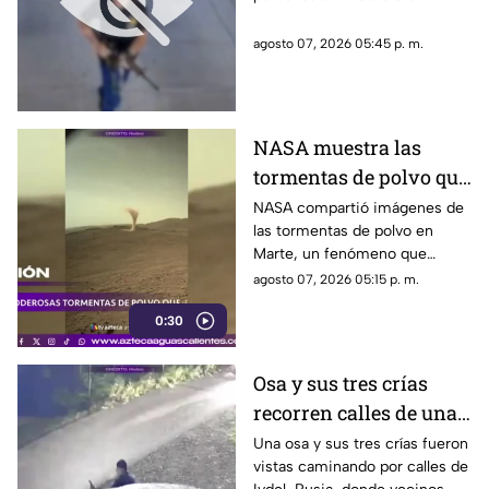
realizado en famosa
cadena de
agosto 07, 2026 05:45 p. m.
hamburguesas en
Estados Unidos
NASA muestra las
tormentas de polvo que
cubren Marte
NASA compartió imágenes de
las tormentas de polvo en
Marte, un fenómeno que
puede extenderse por miles de
agosto 07, 2026 05:15 p. m.
kilómetros y afectar las
0:30
misiones de exploración
Osa y sus tres crías
recorren calles de una
ciudad en Rusia
Una osa y sus tres crías fueron
vistas caminando por calles de