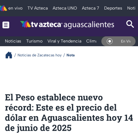
en vivo
TV Azteca
Azteca UNO
Azteca 7
Deportes
Notic
Noticias
Turismo
Viral y Tendencia
Clima
Deportes
Espec
En Vivo
Noticias de Zacatecas hoy
Nota
El Peso establece nuevo
récord: Este es el precio del
dólar en Aguascalientes hoy 14
de junio de 2025