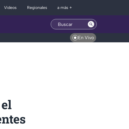
Regionales
Videos
a más +
En Vivo
 el
entes