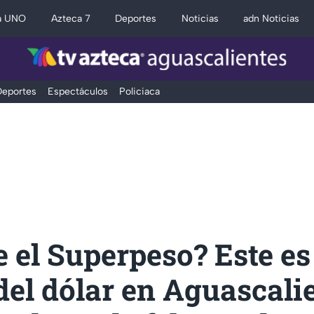
a UNO
Azteca 7
Deportes
Noticias
adn Noticias
eportes
Espectáculos
Policiaca
 el Superpeso? Este es
del dólar en Aguascali