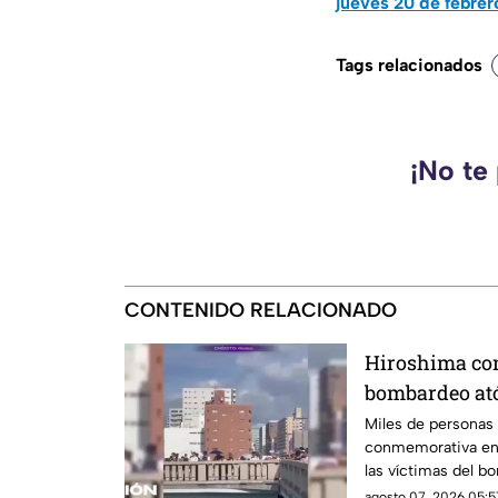
jueves 20 de febrer
Tags relacionados
¡No te
CONTENIDO RELACIONADO
Hiroshima co
bombardeo at
silencio
Miles de personas 
conmemorativa en 
las víctimas del 
1945
agosto 07, 2026 05:5