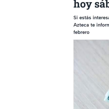
hoy sáb
Si estás intere
Azteca te infor
febrero