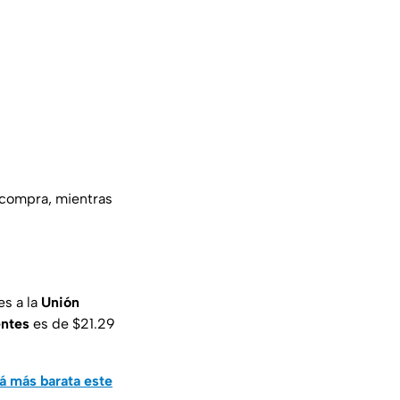
 compra, mientras
es a la
Unión
entes
es de $21.29
á más barata este