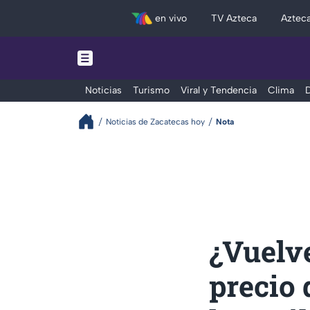
en vivo
TV Azteca
Aztec
Noticias
Turismo
Viral y Tendencia
Clima
D
Noticias de Zacatecas hoy
Nota
¿Vuelve
precio 