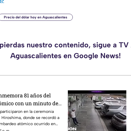
o?
Precio del dólar hoy en Aguascalientes
 pierdas nuestro contenido, sigue a TV
Aguascalientes en Google News!
nmemora 81 años del
ómico con un minuto de
participaron en la ceremonia
Hiroshima, donde se recordó a
bombardeo atómico ocurrido en
7 p. m.