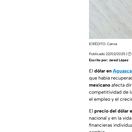
|CRÉDITO: Canva
Publicado 22/02/2025 | 🕑
Escrito por:
Jared López
El
dólar en
Aguasca
que había recuperad
mexicano
afecta dir
competitividad de l
el empleo y el crec
El
precio del dólar
nacional y en la vid
financieras individu