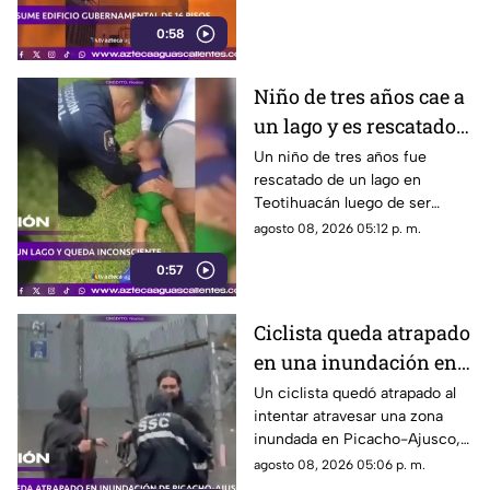
empleados fueron reubicados
0:58
Niño de tres años cae a
un lago y es rescatado
inconsciente en
Un niño de tres años fue
rescatado de un lago en
Teotihuacán
Teotihuacán luego de ser
localizado inconsciente. Un
agosto 08, 2026 05:12 p. m.
agente realizó maniobras de
0:57
RCP
Ciclista queda atrapado
en una inundación en
Picacho-Ajusco
Un ciclista quedó atrapado al
intentar atravesar una zona
inundada en Picacho-Ajusco,
Tlalpan. Elementos de la SSC
agosto 08, 2026 05:06 p. m.
acudieron para auxiliarlo