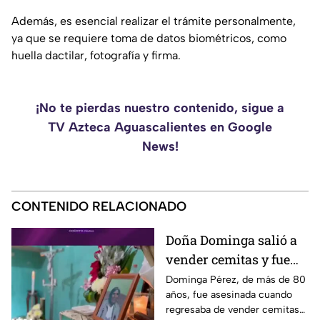
Además, es esencial realizar el trámite personalmente,
ya que se requiere toma de datos biométricos, como
huella dactilar, fotografía y firma.
¡No te pierdas nuestro contenido, sigue a
TV Azteca Aguascalientes en Google
News!
CONTENIDO RELACIONADO
Doña Dominga salió a
vender cemitas y fue
asesinada al regresar a
Dominga Pérez, de más de 80
años, fue asesinada cuando
casa; así fue la agresión
regresaba de vender cemitas
(VIDEO)