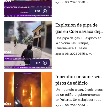
en Chachapa. La Fiscalía de
agosto 08, 2026 05:18 p. m.
Puebla investiga el caso
1:30
Explosión de pipa de
gas en Cuernavaca deja
21 personas lesionadas
Una pipa de gas LP explotó en
la colonia Las Granjas,
Cuernavaca. El saldo
preliminar es de 21 lesionados
agosto 08, 2026 05:15 p. m.
y 32 inmuebles afectados
1:17
Incendio consume seis
pisos de edificio
gubernamental en
Un incendio alcanzó seis pisos
de un edificio gubernamental
Yakarta
en Yakarta. Un trabajador fue
rescatado y cerca de mil
agosto 08, 2026 05:14 p. m.