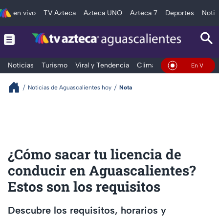
en vivo
TV Azteca
Azteca UNO
Azteca 7
Deportes
Notic
Noticias
Turismo
Viral y Tendencia
Clima
Deportes
Espec
En Vivo
Noticias de Aguascalientes hoy
Nota
¿Cómo sacar tu licencia de
conducir en Aguascalientes?
Estos son los requisitos
Descubre los requisitos, horarios y