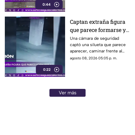
0:44
Captan extraña figura
que parece formarse y
desaparecer frente a
Una cámara de seguridad
captó una silueta que parece
una cámara
aparecer, caminar frente al
lente y desaparecer. El video
agosto 08, 2026 05:05 p. m.
generó teorías en redes.
0:22
Ver más