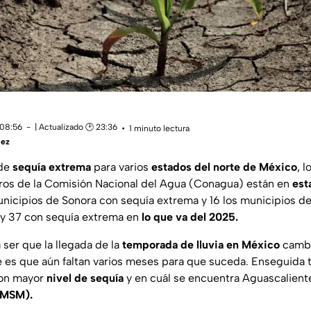
 08:56
| Actualizado 🕑 23:36
1 minuto lectura
uez
 de
sequía extrema
para varios
estados del norte de México
, 
tros de la Comisión Nacional del Agua (Conagua) están en
est
icipios de Sonora con sequía extrema y 16 los municipios d
y 37 con sequía extrema en
lo que va del 2025.
 ser que la llegada de la
temporada de lluvia en México
cambi
 es que aún faltan varios meses para que suceda. Enseguida
con mayor
nivel de sequía
y en cuál se encuentra Aguascalient
(MSM).