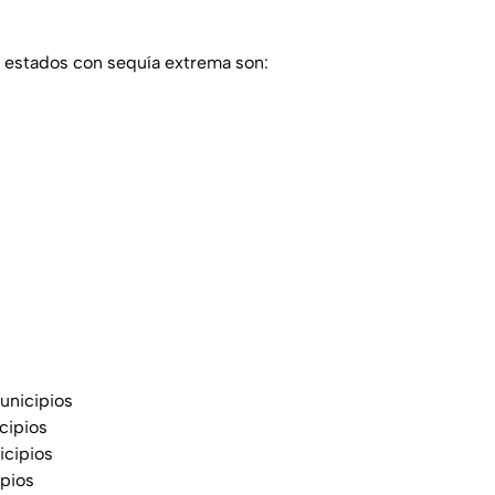
s estados con sequía extrema son:
unicipios
cipios
icipios
ipios