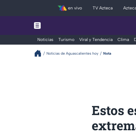
en vivo
TV Azteca
Aztec
Noticias
Turismo
Viral y Tendencia
Clima
D
Noticias de Aguascalientes hoy
Nota
Estos e
extrem