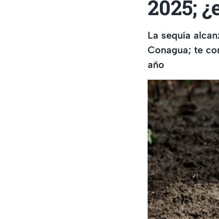
2025; ¿
La sequía alcan
Conagua; te con
año