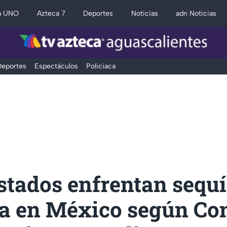
a UNO
Azteca 7
Deportes
Noticias
adn Noticias
eportes
Espectáculos
Policiaca
stados enfrentan sequ
a en México según Co