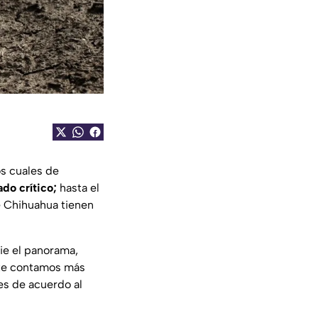
los cuales de
ado crítico;
hasta el
e Chihuahua tienen
e el panorama,
 te contamos más
es de acuerdo al