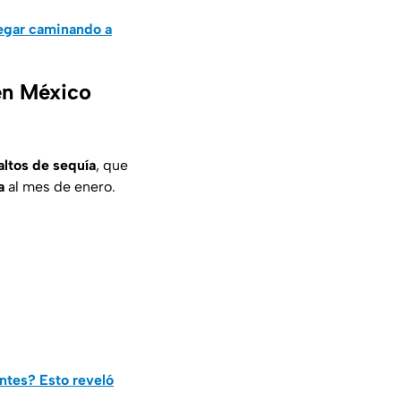
legar caminando a
en México
altos de sequía
, que
a
al mes de enero.
entes? Esto reveló