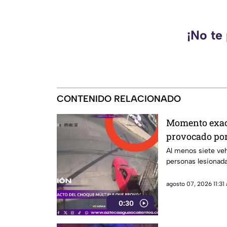
¡No te
CONTENIDO RELACIONADO
Momento exact
provocado por 
HOY 7 de agos
Al menos siete veh
personas lesionad
agosto 07, 2026 11:31 
0:30