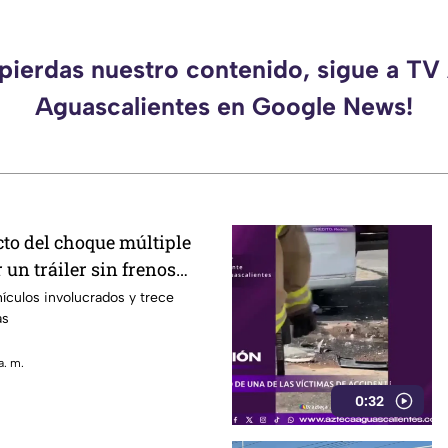
 pierdas nuestro contenido, sigue a TV
Aguascalientes en Google News!
o del choque múltiple
un tráiler sin frenos
to en Aguascalientes
ículos involucrados y trece
as
a. m.
0:32