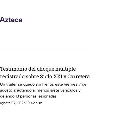
 Azteca
Testimonio del choque múltiple
registrado sobre Siglo XXI y Carretera
federal 70 Poniente HOY 7 de agosto
Un tráiler se quedó sin frenos este viernes 7 de
agosto afectando al menos siete vehículos y
dejando 13 personas lesionadas
agosto 07, 2026 10:42 a. m.