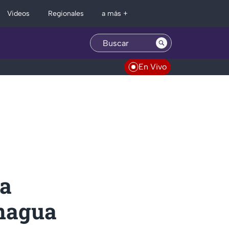
Regionales
Videos
a más +
En Vivo
ía
nagua