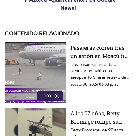
News!
CONTENIDO RELACIONADO
Pasajeras corren tras
un avión en Moscú tras
llegar tarde a su vuelo
Dos pasajeras intentaron
alcanzar un avión en el
aeropuerto Sheremétievo de
Moscú tras llegar tarde a su
agosto 08, 2026 06:03 p. m.
vuelo, pero no pudieron
1:03
abordarlo
A los 97 años, Betty
Bromage rompe su
propio récord Guinness
Betty Bromage, de 97 años,