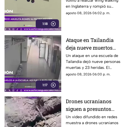
volvió a realizar wing walking
en las alturas
en Inglaterra y rompió su
propio récord Guinness tras
agosto 08, 2026 06:02 p. m.
superar un accidente
1:18
cerebrovascular
Ataque en Tailandia
deja nueve muertos
tras agresión en una
Un ataque en una escuela de
Tailandia dejó nueve personas
escuela
muertas y 23 heridas. El
presunto agresor, de 14 años,
agosto 08, 2026 06:00 p. m.
también falleció
1:17
Drones ucranianos
siguen a presuntos
soldados rusos durante
Un video difundido en redes
muestra a drones ucranianos
varias horas