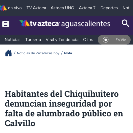
en vivo
TV Azteca
Azteca UNO
Azteca 7
Deportes
Notic
Noticias
Turismo
Viral y Tendencia
Clima
Deportes
Espec
En Vivo
Noticias de Zacatecas hoy
Nota
Habitantes del Chiquihuitero
denuncian inseguridad por
falta de alumbrado público en
Calvillo