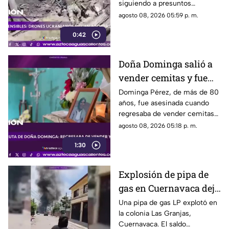
siguiendo a presuntos
soldados rusos antes de un
agosto 08, 2026 05:59 p. m.
ataque durante la guerra
0:42
Doña Dominga salió a
vender cemitas y fue
asesinada al regresar a
Dominga Pérez, de más de 80
años, fue asesinada cuando
casa; así fue la agresión
regresaba de vender cemitas
(VIDEO)
en Chachapa. La Fiscalía de
agosto 08, 2026 05:18 p. m.
Puebla investiga el caso
1:30
Explosión de pipa de
gas en Cuernavaca deja
21 personas lesionadas
Una pipa de gas LP explotó en
la colonia Las Granjas,
Cuernavaca. El saldo