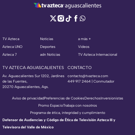
TV Azteca
Noticias
a más +
Azteca UNO
Deportes
Videos
Azteca 7
adn Noticias
TV Azteca Internacional
TV AZTECA AGUASCALIENTES
CONTACTO
Av. Aguascalientes Sur 1202, Jardines
contacto@tvazteca.com
de las Fuentes,
449 917 2464 | Conmutador
20270 Aguascalientes, Ags.
Aviso de privacidad
Preferencias de Cookies
Derechos
Inversionistas
Promo Espacio
Trabaja con nosotros
Programa de ética, integridad y cumplimiento
Defensor de Audiencias y Código de Ética de Televisión Azteca III y
Televisora del Valle de México