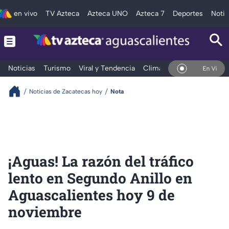
en vivo
TV Azteca
Azteca UNO
Azteca 7
Deportes
Notic
Noticias
Turismo
Viral y Tendencia
Clima
Deportes
Espec
En Vivo
Noticias de Zacatecas hoy
Nota
¡Aguas! La razón del tráfico
lento en Segundo Anillo en
Aguascalientes hoy 9 de
noviembre