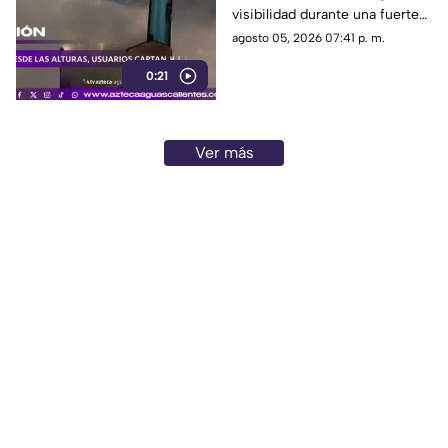
visibilidad durante una fuerte
lluvia registrada en la Ciudad
agosto 05, 2026 07:41 p. m.
de México
0:21
Ver más