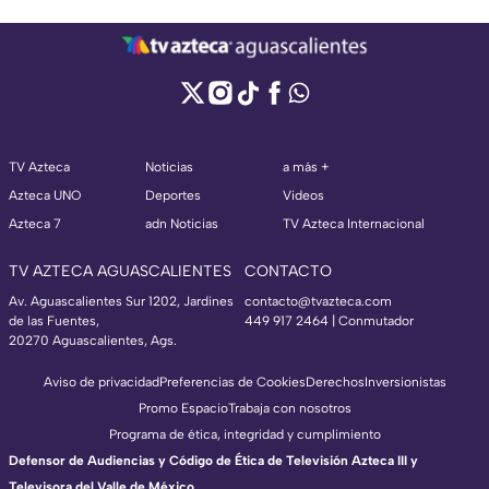
TV Azteca
Noticias
a más +
Azteca UNO
Deportes
Videos
Azteca 7
adn Noticias
TV Azteca Internacional
TV AZTECA AGUASCALIENTES
CONTACTO
Av. Aguascalientes Sur 1202, Jardines
contacto@tvazteca.com
de las Fuentes,
449 917 2464 | Conmutador
20270 Aguascalientes, Ags.
Aviso de privacidad
Preferencias de Cookies
Derechos
Inversionistas
Promo Espacio
Trabaja con nosotros
Programa de ética, integridad y cumplimiento
Defensor de Audiencias y Código de Ética de Televisión Azteca III y
Televisora del Valle de México