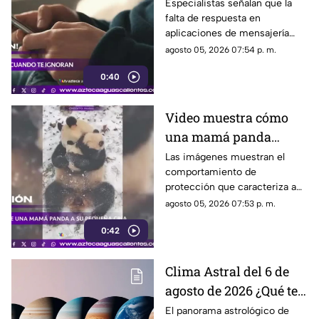
psicología
Especialistas señalan que la
falta de respuesta en
aplicaciones de mensajería
puede tener efectos
agosto 05, 2026 07:54 p. m.
emocionales y psicológicos
0:40
Video muestra cómo
una mamá panda
protege a su cría
Las imágenes muestran el
comportamiento de
protección que caracteriza a
las pandas gigantes durante los
agosto 05, 2026 07:53 p. m.
primeros meses de vida de
0:42
sus crías
Clima Astral del 6 de
agosto de 2026 ¿Qué te
depara la energía del
El panorama astrológico de