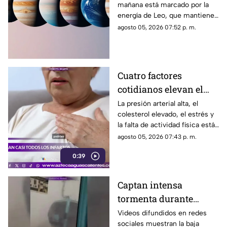
mañana está marcado por la
día?
energía de Leo, que mantiene
el enfoque en la creatividad, la
agosto 05, 2026 07:52 p. m.
identidad y la expresión
personal
Cuatro factores
cotidianos elevan el
riesgo de infarto
La presión arterial alta, el
colesterol elevado, el estrés y
la falta de actividad física están
entre los principales factores
agosto 05, 2026 07:43 p. m.
asociados al infarto
0:39
Captan intensa
tormenta durante
recorrido del Cablebús
Videos difundidos en redes
sociales muestran la baja
en CDMX