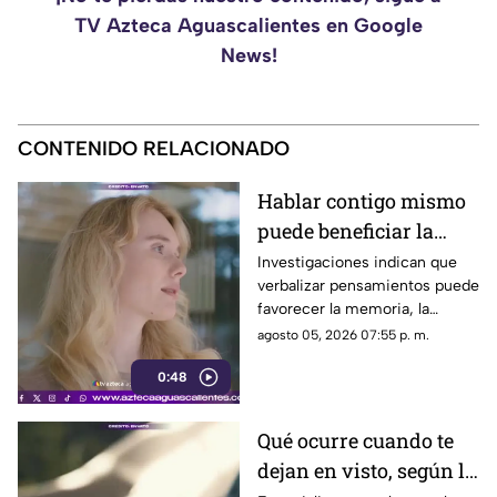
TV Azteca Aguascalientes en Google
News!
CONTENIDO RELACIONADO
Hablar contigo mismo
puede beneficiar la
concentración y la
Investigaciones indican que
verbalizar pensamientos puede
memoria
favorecer la memoria, la
planificación y el manejo de
agosto 05, 2026 07:55 p. m.
situaciones estresantes
0:48
Qué ocurre cuando te
dejan en visto, según la