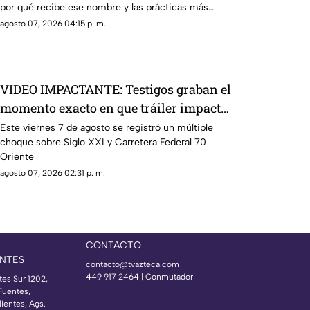
por qué recibe ese nombre y las prácticas más
comunes
agosto 07, 2026 04:15 p. m.
VIDEO IMPACTANTE: Testigos graban el
momento exacto en que tráiler impacta
varios autos en Aguascalientes
Este viernes 7 de agosto se registró un múltiple
choque sobre Siglo XXI y Carretera Federal 70
Oriente
agosto 07, 2026 02:31 p. m.
CONTACTO
NTES
contacto@tvazteca.com
449 917 2464 | Conmutador
tes Sur 1202,
Fuentes,
ientes, Ags.