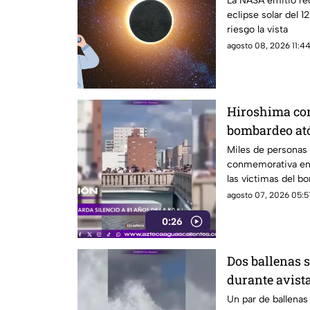
La NASA emitió re
eclipse solar del 
riesgo la vista
agosto 08, 2026 11:44
Hiroshima co
bombardeo at
silencio
Miles de personas 
conmemorativa en 
las víctimas del 
1945
agosto 07, 2026 05:5
0:26
Dos ballenas 
durante avist
Cortés
Un par de ballena