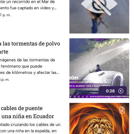
te un recorrido en el Mar de
iento fue captado en video y
sitantes.
7 p. m.
las tormentas de polvo
rte
mágenes de las tormentas de
n fenómeno que puede
es de kilómetros y afectar las
ración
 p. m.
0:28
cables de puente
 una niña en Ecuador
tado cruzando los cables de un
on una niña en la espalda, en