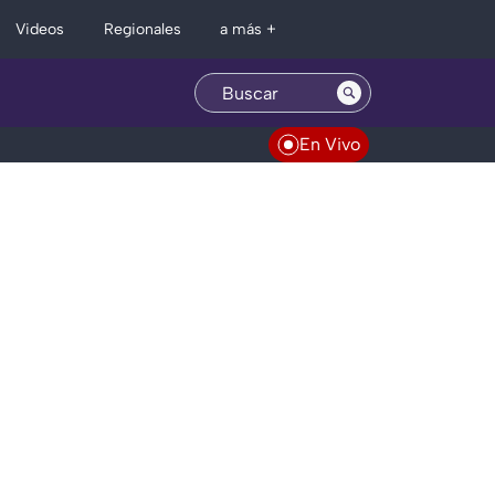
Regionales
Videos
a más +
En Vivo