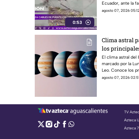
Ecuador, ante la fa
agosto 07, 2026 05:12
0:53
Clima astral 
los principal
planetarios y 
El clima astral de
marcado por la Lun
signo
Leo. Conoce los pr
de cada signo
agosto 07, 2026 02:5
TV Azte
Azteca 
Azteca 7