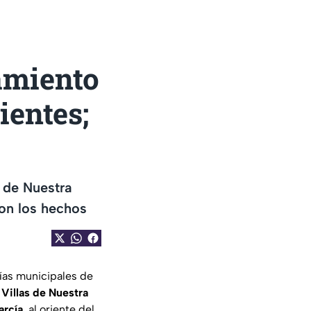
amiento
ientes;
s de Nuestra
ron los hechos
cías municipales de
 Villas de Nuestra
arcía
, al oriente del