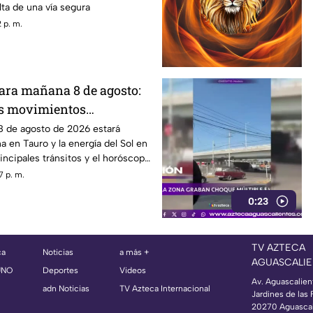
lta de una vía segura
 p. m.
para mañana 8 de agosto:
es movimientos
el horóscopo de cada
l 8 de agosto de 2026 estará
a en Tauro y la energía del Sol en
incipales tránsitos y el horóscopo
7 p. m.
0:23
TV AZTECA
ca
Noticias
a más +
AGUASCALIE
UNO
Deportes
Videos
Av. Aguascalien
adn Noticias
TV Azteca Internacional
Jardines de las 
20270 Aguascal