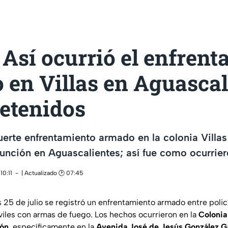
Así ocurrió el enfrent
en Villas en Aguascal
detenidos
fuerte enfrentamiento armado en la colonia Villa
unción en Aguascalientes; así fue como ocurrie
10:11
| Actualizado 🕑 07:45
s 25 de julio se registró un enfrentamiento armado entre poli
viles con armas de fuego. Los hechos ocurrieron en la
Colonia
ión
, específicamente en la
Avenida José de Jesús González G