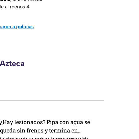
 de al menos 4
aron a policías
 Azteca
¿Hay lesionados? Pipa con agua se
queda sin frenos y termina en
volcadura en San José de Gracia