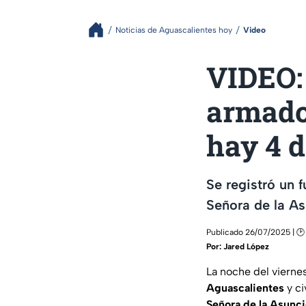
Noticias de Aguascalientes hoy
Video
VIDEO: 
armado 
hay 4 
Se registró un 
Señora de la As
Publicado 26/07/2025 | 🕑 
Por:
Jared López
La noche del vierne
Aguascalientes
y ci
Señora de la Asunc