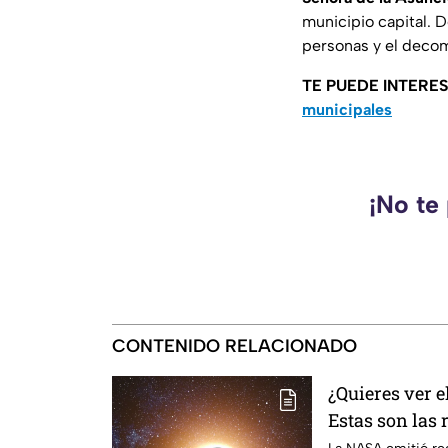
municipio capital. D
personas y el decom
TE PUEDE INTERE
municipales
¡No te
CONTENIDO RELACIONADO
¿Quieres ver el
Estas son las
por la NASA