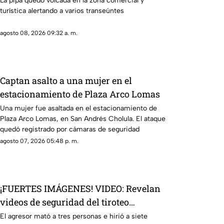
La pipa quedo volcada en la zona comercial y
turística alertando a varios transeúntes
agosto 08, 2026 09:32 a. m.
Captan asalto a una mujer en el
estacionamiento de Plaza Arco Lomas
Una mujer fue asaltada en el estacionamiento de
Plaza Arco Lomas, en San Andrés Cholula. El ataque
quedó registrado por cámaras de seguridad
agosto 07, 2026 05:48 p. m.
¡FUERTES IMÁGENES! VIDEO: Revelan
videos de seguridad del tiroteo
realizado en famosa cadena de
El agresor mató a tres personas e hirió a siete