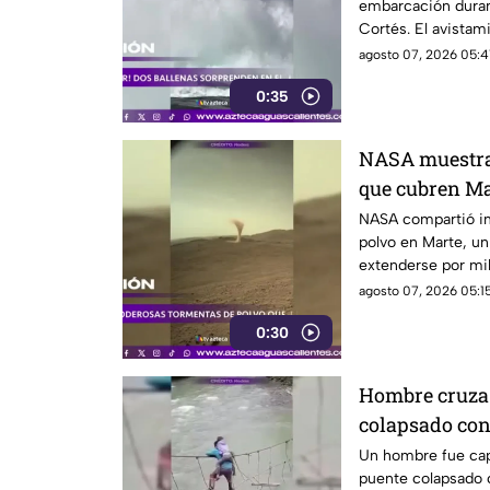
embarcación duran
Cortés. El avistam
sorprendió a los vi
agosto 07, 2026 05:4
0:35
NASA muestra 
que cubren Ma
NASA compartió i
polvo en Marte, u
extenderse por mil
misiones de explo
agosto 07, 2026 05:15
0:30
Hombre cruza 
colapsado con
Un hombre fue cap
puente colapsado c