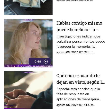
del dólar en Aguascalientes
hoy 6 de agosto
Hablar contigo mismo
puede beneficiar la
concentración y la
Investigaciones indican que
verbalizar pensamientos puede
memoria
favorecer la memoria, la
planificación y el manejo de
agosto 05, 2026 07:55 p. m.
situaciones estresantes
0:48
Qué ocurre cuando te
dejan en visto, según la
psicología
Especialistas señalan que la
falta de respuesta en
aplicaciones de mensajería
puede tener efectos
agosto 05, 2026 07:54 p. m.