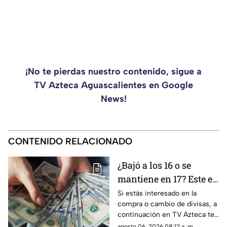
¡No te pierdas nuestro contenido, sigue a
TV Azteca Aguascalientes en Google
News!
CONTENIDO RELACIONADO
¿Bajó a los 16 o se
mantiene en 17? Este es
el precio del dólar en
Si estás interesado en la
compra o cambio de divisas, a
Aguascalientes hoy 6
continuación en TV Azteca te
de agosto de 2026
informamos cuál es el precio
agosto 06, 2026 08:12 a. m.