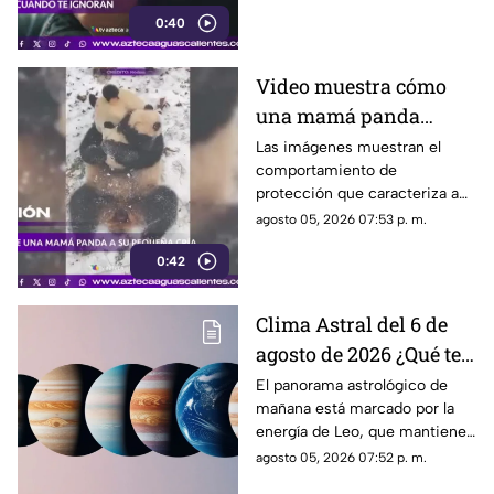
emocionales y psicológicos
0:40
Video muestra cómo
una mamá panda
protege a su cría
Las imágenes muestran el
comportamiento de
protección que caracteriza a
las pandas gigantes durante los
agosto 05, 2026 07:53 p. m.
primeros meses de vida de
0:42
sus crías
Clima Astral del 6 de
agosto de 2026 ¿Qué te
depara la energía del
El panorama astrológico de
mañana está marcado por la
día?
energía de Leo, que mantiene
el enfoque en la creatividad, la
agosto 05, 2026 07:52 p. m.
identidad y la expresión