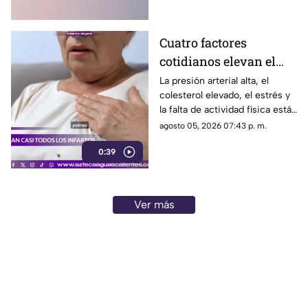
personal
Cuatro factores
cotidianos elevan el
riesgo de infarto
La presión arterial alta, el
colesterol elevado, el estrés y
la falta de actividad física están
entre los principales factores
agosto 05, 2026 07:43 p. m.
asociados al infarto
0:39
Ver más