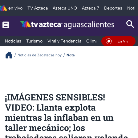
en vivo
TV Azteca
Azteca UNO
Azteca 7
Deportes
Notic
Noticias
Turismo
Viral y Tendencia
Clima
Deportes
Espec
En Vivo
Noticias de Zacatecas hoy
Nota
¡IMÁGENES SENSIBLES!
VIDEO: Llanta explota
mientras la inflaban en un
taller mecánico; los
trabajadores salieron volando