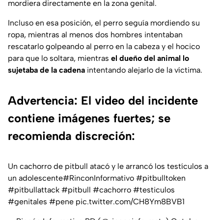
mordiera directamente en la zona genital.
Incluso en esa posición, el perro seguía mordiendo su
ropa, mientras al menos dos hombres intentaban
rescatarlo golpeando al perro en la cabeza y el hocico
para que lo soltara, mientras
el dueño del animal lo
sujetaba de la cadena
intentando alejarlo de la víctima.
Advertencia: El video del incidente
contiene imágenes fuertes; se
recomienda discreción:
Un cachorro de pitbull atacó y le arrancó los testículos a
un adolescente
#RinconInformativo
#pitbulltoken
#pitbullattack
#pitbull
#cachorro
#testiculos
#genitales
#pene
pic.twitter.com/CH8Ym8BVB1