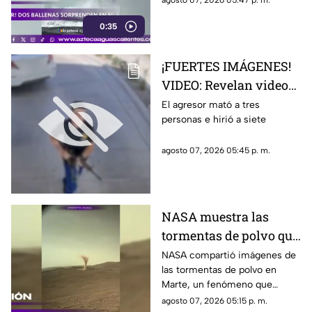
agosto 07, 2026 05:47 p. m.
captado en video y sorprendió
0:35
a los visitantes.
¡FUERTES IMÁGENES!
VIDEO: Revelan videos
de seguridad del tiroteo
El agresor mató a tres
personas e hirió a siete
realizado en famosa
cadena de
agosto 07, 2026 05:45 p. m.
hamburguesas en
Estados Unidos
NASA muestra las
tormentas de polvo que
cubren Marte
NASA compartió imágenes de
las tormentas de polvo en
Marte, un fenómeno que
puede extenderse por miles de
agosto 07, 2026 05:15 p. m.