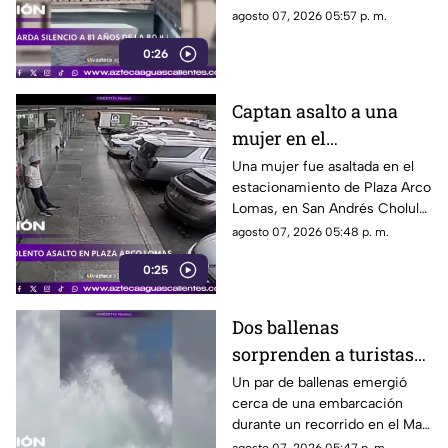
donde se recordó a las
agosto 07, 2026 05:57 p. m.
víctimas del bombardeo
0:26
atómico ocurrido en 1945
Captan asalto a una
mujer en el
estacionamiento de
Una mujer fue asaltada en el
estacionamiento de Plaza Arco
Plaza Arco Lomas
Lomas, en San Andrés Cholula.
El ataque quedó registrado por
agosto 07, 2026 05:48 p. m.
cámaras de seguridad
0:25
Dos ballenas
sorprenden a turistas
durante avistamiento
Un par de ballenas emergió
cerca de una embarcación
en el Mar de Cortés
durante un recorrido en el Mar
de Cortés. El avistamiento fue