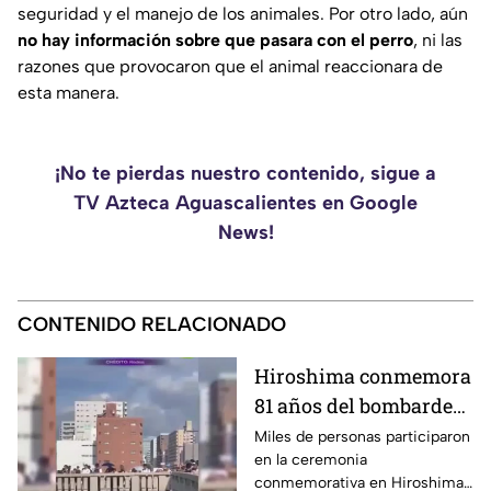
seguridad y el manejo de los animales. Por otro lado, aún
no hay información sobre que pasara con el perro
, ni las
razones que provocaron que el animal reaccionara de
esta manera.
¡No te pierdas nuestro contenido, sigue a
TV Azteca Aguascalientes en Google
News!
CONTENIDO RELACIONADO
Hiroshima conmemora
81 años del bombardeo
atómico con un minuto
Miles de personas participaron
en la ceremonia
de silencio
conmemorativa en Hiroshima,