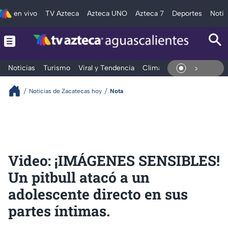
en vivo
TV Azteca
Azteca UNO
Azteca 7
Deportes
Notic
Noticias
Turismo
Viral y Tendencia
Clima
Deportes
Espec
En V
Noticias de Zacatecas hoy
Nota
Video: ¡IMÁGENES SENSIBLES!
Un pitbull atacó a un
adolescente directo en sus
partes íntimas.