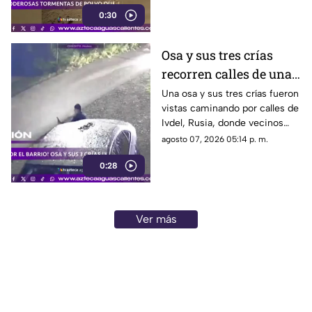
kilómetros y afectar las
0:30
misiones de exploración
Osa y sus tres crías
recorren calles de una
ciudad en Rusia
Una osa y sus tres crías fueron
vistas caminando por calles de
Ivdel, Rusia, donde vecinos
reportan un aumento en los
agosto 07, 2026 05:14 p. m.
avistamientos de estos
0:28
animales
Ver más