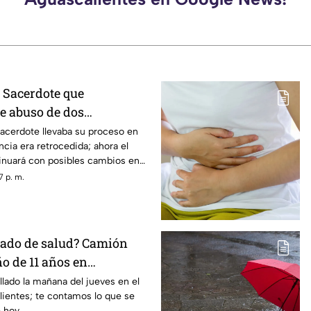
? Sacerdote que
e abuso de dos
n Aguascalientes perdió
acerdote llevaba su proceso en
ncia era retrocedida; ahora el
paro
tinuará con posibles cambios en
nales
7 p. m.
stado de salud? Camión
ño de 11 años en
s hoy 6 de agosto
llado la mañana del jueves en el
lientes; te contamos lo que se
e hoy