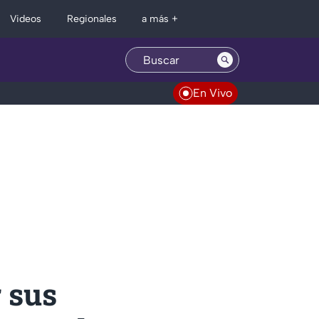
Regionales
Videos
a más +
En Vivo
r sus