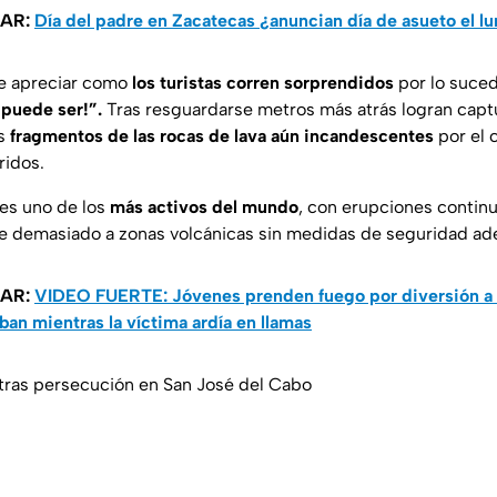
SAR:
Día del padre en Zacatecas ¿anuncian día de asueto el lu
de apreciar como
los turistas corren sorprendidos
por lo suced
 puede ser!”.
Tras resguardarse metros más atrás logran captu
os
fragmentos de las rocas de lava aún incandescentes
por el 
ridos.
es uno de los
más activos del mundo
, con erupciones continu
se demasiado a zonas volcánicas sin medidas de seguridad ad
SAR:
VIDEO FUERTE: Jóvenes prenden fuego por diversión a 
aban mientras la víctima ardía en llamas
tras persecución en San José del Cabo