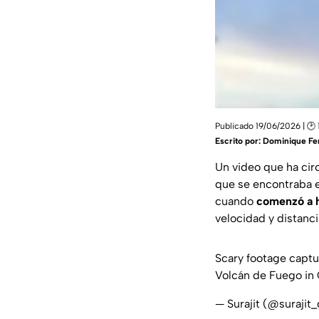
Publicado 19/06/2026 | 🕑 
Escrito por:
Dominique Fe
Un video que ha cir
que se encontraba e
cuando
comenzó a h
velocidad y distanc
Scary footage captur
Volcán de Fuego in
— Surajit (@suraji