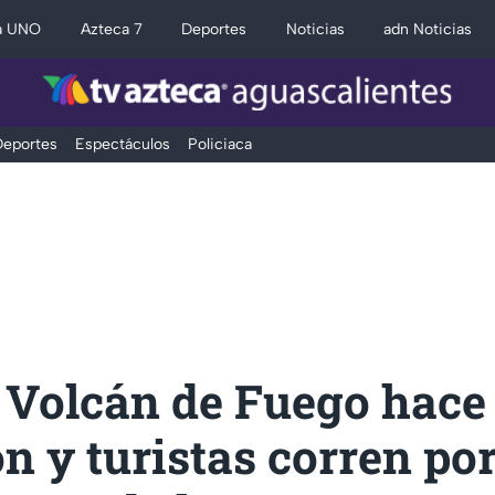
a UNO
Azteca 7
Deportes
Noticias
adn Noticias
eportes
Espectáculos
Policiaca
 Volcán de Fuego hace
n y turistas corren po