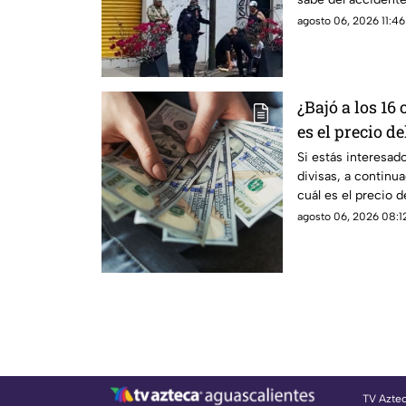
agosto 06, 2026 11:46
¿Bajó a los 16
es el precio d
hoy 6 de agost
Si estás interesad
divisas, a contin
cuál es el precio 
de agosto
agosto 06, 2026 08:12
TV Azte