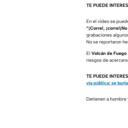
TE PUEDE INTERE
En el video se pue
“¡Corre!, ¡corre!¡No
grabaciones algun
No se reportaron he
El
Volcán de Fuego
riesgos de acercar
TE PUEDE INTERE
vía pública; se burl
Detienen a hombre 