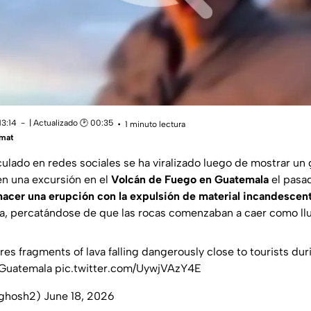
13:14
| Actualizado 🕑 00:35
1 minuto lectura
mat
culado en redes sociales se ha viralizado luego de mostrar un 
n una excursión en el
Volcán de Fuego en Guatemala
el pasad
acer una erupción con la expulsión de material incandescen
ia, percatándose de que las rocas comenzaban a caer como lluv
es fragments of lava falling dangerously close to tourists dur
 Guatemala
pic.twitter.com/UywjVAzY4E
t_ghosh2)
June 18, 2026