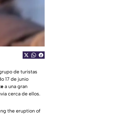
grupo de turistas
o 17 de junio
te
a una gran
ia cerca de ellos.
ing the eruption of