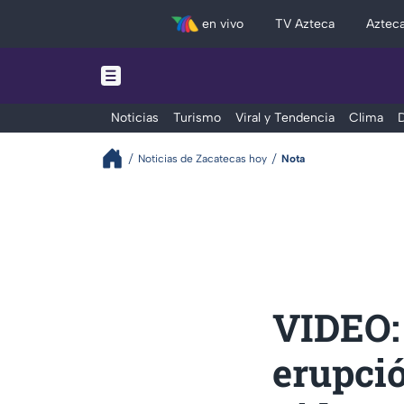
en vivo
TV Azteca
Aztec
Noticias
Turismo
Viral y Tendencia
Clima
D
Noticias de Zacatecas hoy
Nota
VIDEO:
erupció