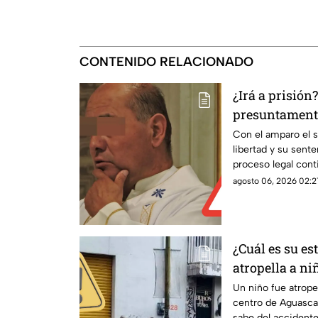
CONTENIDO RELACIONADO
¿Irá a prisión
presuntament
monaguillos e
Con el amparo el s
libertad y su sente
Juicio de Am
proceso legal con
las condiciones pe
agosto 06, 2026 02:2
¿Cuál es su e
atropella a ni
Aguascaliente
Un niño fue atrope
centro de Aguasca
sabe del accident