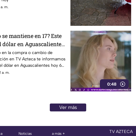
 a. m.
 o se mantiene en 17? Este
el dólar en Aguascalientes
o de 2026
o en la compra o cambio de
uación en TV Azteca te informamos
del dólar en Aguascalientes hoy 6
 a. m.
0:48
Ver más
TV AZTECA
ca
Noticias
a más +