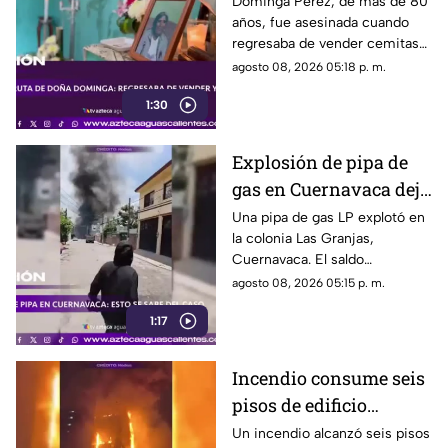
asesinada al regresar a
Dominga Pérez, de más de 80
años, fue asesinada cuando
casa; así fue la agresión
regresaba de vender cemitas
(VIDEO)
en Chachapa. La Fiscalía de
agosto 08, 2026 05:18 p. m.
Puebla investiga el caso
1:30
Explosión de pipa de
gas en Cuernavaca deja
21 personas lesionadas
Una pipa de gas LP explotó en
la colonia Las Granjas,
Cuernavaca. El saldo
preliminar es de 21 lesionados
agosto 08, 2026 05:15 p. m.
y 32 inmuebles afectados
1:17
Incendio consume seis
pisos de edificio
gubernamental en
Un incendio alcanzó seis pisos