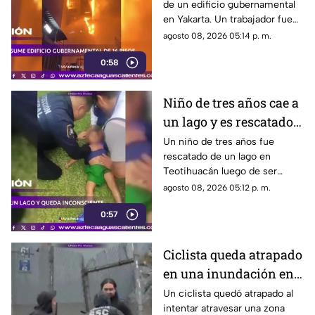
de un edificio gubernamental
Yakarta
en Yakarta. Un trabajador fue
rescatado y cerca de mil
agosto 08, 2026 05:14 p. m.
empleados fueron reubicados
0:58
Niño de tres años cae a
un lago y es rescatado
inconsciente en
Un niño de tres años fue
rescatado de un lago en
Teotihuacán
Teotihuacán luego de ser
localizado inconsciente. Un
agosto 08, 2026 05:12 p. m.
agente realizó maniobras de
0:57
RCP
Ciclista queda atrapado
en una inundación en
Picacho-Ajusco
Un ciclista quedó atrapado al
intentar atravesar una zona