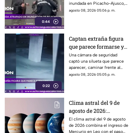
inundada en Picacho-Ajusco,
Tlalpan. Elementos de la SSC
agosto 08, 2026 05:06 p. m.
acudieron para auxiliarlo
0:44
Captan extraña figura
que parece formarse y
desaparecer frente a
Una cámara de seguridad
captó una silueta que parece
una cámara
aparecer, caminar frente al
lente y desaparecer. El video
agosto 08, 2026 05:05 p. m.
generó teorías en redes.
0:22
Clima astral del 9 de
agosto de 2026:
cambios en la
El clima astral del 9 de agosto
de 2026 combina el ingreso de
comunicación y
Mercurio en Leo con el paso