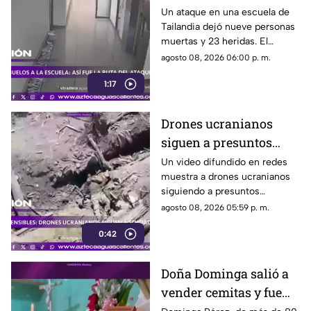
tras agresión en una
Un ataque en una escuela de
Tailandia dejó nueve personas
escuela
muertas y 23 heridas. El
presunto agresor, de 14 años,
agosto 08, 2026 06:00 p. m.
también falleció
1:17
Drones ucranianos
siguen a presuntos
soldados rusos durante
Un video difundido en redes
muestra a drones ucranianos
varias horas
siguiendo a presuntos
soldados rusos antes de un
agosto 08, 2026 05:59 p. m.
ataque durante la guerra
0:42
Doña Dominga salió a
vender cemitas y fue