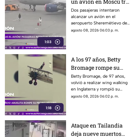
un avión en Moscú tras
llegar tarde a su vuelo
Dos pasajeras intentaron
alcanzar un avión en el
aeropuerto Sheremétievo de
Moscú tras llegar tarde a su
agosto 08, 2026 06:03 p. m.
vuelo, pero no pudieron
1:03
abordarlo
A los 97 años, Betty
Bromage rompe su
propio récord Guinness
Betty Bromage, de 97 años,
volvió a realizar wing walking
en las alturas
en Inglaterra y rompió su
propio récord Guinness tras
agosto 08, 2026 06:02 p. m.
superar un accidente
1:18
cerebrovascular
Ataque en Tailandia
deja nueve muertos