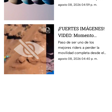
enfoque emocional
de la Luna a Cáncer y Venus en
agosto 08, 2026 04:59 p. m.
Libra.
¡FUERTES IMÁGENES!
VIDEO: Momento
exacto en que famoso
Paso de ser uno de los
mejores riders a perder la
rider catalán sufre una
movilidad completa desde el
caída que lo deja
pecho hasta sus piernas
agosto 08, 2026 04:40 p. m.
parapléjico