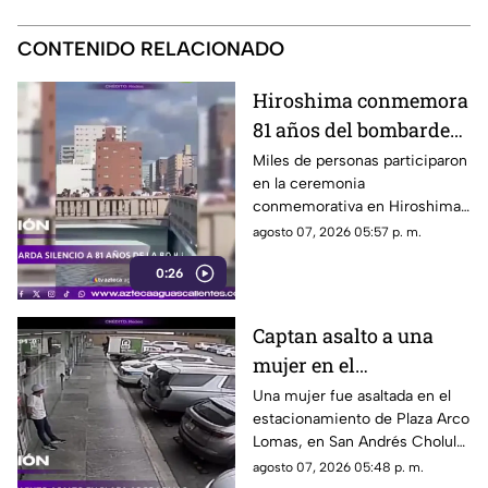
CONTENIDO RELACIONADO
Hiroshima conmemora
81 años del bombardeo
atómico con un minuto
Miles de personas participaron
en la ceremonia
de silencio
conmemorativa en Hiroshima,
donde se recordó a las
agosto 07, 2026 05:57 p. m.
víctimas del bombardeo
0:26
atómico ocurrido en 1945
Captan asalto a una
mujer en el
estacionamiento de
Una mujer fue asaltada en el
estacionamiento de Plaza Arco
Plaza Arco Lomas
Lomas, en San Andrés Cholula.
El ataque quedó registrado por
agosto 07, 2026 05:48 p. m.
cámaras de seguridad