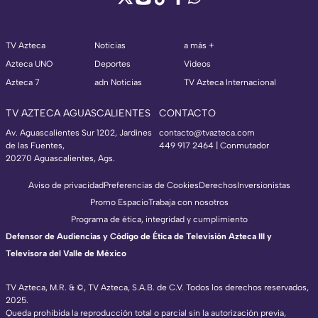
TV Azteca
Noticias
a más +
Azteca UNO
Deportes
Videos
Azteca 7
adn Noticias
TV Azteca Internacional
TV AZTECA AGUASCALIENTES
CONTACTO
Av. Aguascalientes Sur 1202, Jardines
contacto@tvazteca.com
de las Fuentes,
449 917 2464 | Conmutador
20270 Aguascalientes, Ags.
Aviso de privacidad
Preferencias de Cookies
Derechos
Inversionistas
Promo Espacio
Trabaja con nosotros
Programa de ética, integridad y cumplimiento
Defensor de Audiencias y Código de Ética de Televisión Azteca III y
Televisora del Valle de México
TV Azteca, M.R. & ©, TV Azteca, S.A.B. de C.V. Todos los derechos reservados,
2025.
Queda prohibida la reproducción total o parcial sin la autorización previa,