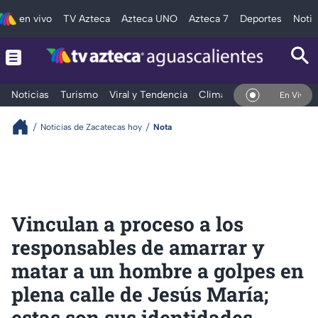
en vivo
TV Azteca
Azteca UNO
Azteca 7
Deportes
Notic
Noticias
Turismo
Viral y Tendencia
Clima
Deportes
Espec
En Vivo
Noticias de Zacatecas hoy
Nota
Vinculan a proceso a los
responsables de amarrar y
matar a un hombre a golpes en
plena calle de Jesús María;
estas son sus identidades