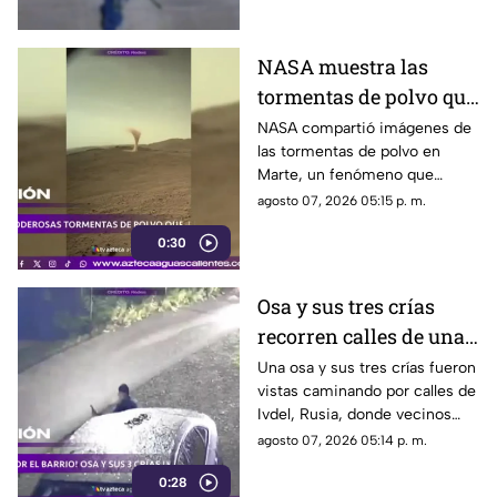
Estados Unidos
NASA muestra las
tormentas de polvo que
cubren Marte
NASA compartió imágenes de
las tormentas de polvo en
Marte, un fenómeno que
puede extenderse por miles de
agosto 07, 2026 05:15 p. m.
kilómetros y afectar las
0:30
misiones de exploración
Osa y sus tres crías
recorren calles de una
ciudad en Rusia
Una osa y sus tres crías fueron
vistas caminando por calles de
Ivdel, Rusia, donde vecinos
reportan un aumento en los
agosto 07, 2026 05:14 p. m.
avistamientos de estos
0:28
animales