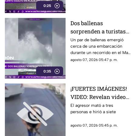
0:25
Dos ballenas
sorprenden a turistas
durante avistamiento
Un par de ballenas emergió
cerca de una embarcación
en el Mar de Cortés
durante un recorrido en el Mar
de Cortés. El avistamiento fue
agosto 07, 2026 05:47 p. m.
captado en video y sorprendió
0:35
a los visitantes.
¡FUERTES IMÁGENES!
VIDEO: Revelan videos
de seguridad del tiroteo
El agresor mató a tres
personas e hirió a siete
realizado en famosa
cadena de
agosto 07, 2026 05:45 p. m.
hamburguesas en