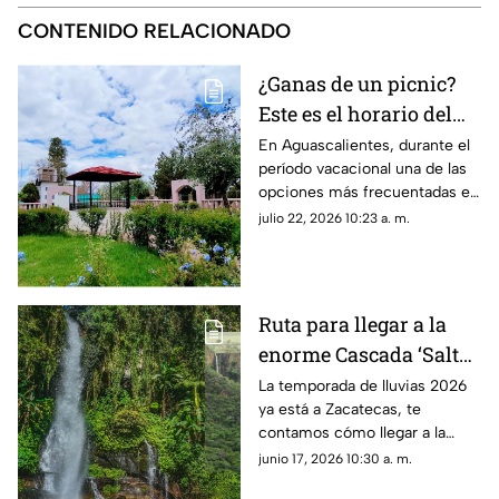
CONTENIDO RELACIONADO
¿Ganas de un picnic?
Este es el horario del
Parque Rodolfo
En Aguascalientes, durante el
período vacacional una de las
Landeros en
opciones más frecuentadas es
Aguascalientes
ir al Parque Rodolfo Landeros
julio 22, 2026 10:23 a. m.
mejor conocido como Parque
Héroes
Ruta para llegar a la
enorme Cascada ‘Salto
Las Lajas’ en Zacatecas
La temporada de lluvias 2026
ya está a Zacatecas, te
en temporada de
contamos cómo llegar a la
lluvias 2026
Cascada ‘Salto Las Lajas’ en
junio 17, 2026 10:30 a. m.
Monte Escobedo desde la