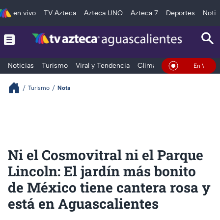
en vivo
TV Azteca
Azteca UNO
Azteca 7
Deportes
Notic
Noticias
Turismo
Viral y Tendencia
Clima
Deportes
Espec
En Vivo
Turismo
Nota
Ni el Cosmovitral ni el Parque
Lincoln: El jardín más bonito
de México tiene cantera rosa y
está en Aguascalientes