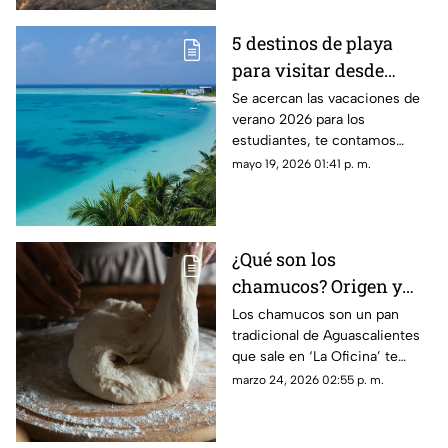
5 destinos de playa
para visitar desde
Aguascalientes en
Se acercan las vacaciones de
verano 2026 para los
vacaciones de verano
estudiantes, te contamos
2026
enseguida los destinos de
mayo 19, 2026 01:41 p. m.
playa para visitar cerca de
Aguascalientes
¿Qué son los
chamucos? Origen y
preparación del
Los chamucos son un pan
tradicional de Aguascalientes
tradicional pan de
que sale en ‘La Oficina’ te
Aguascalientes que
contamos más sobre el
marzo 24, 2026 02:55 p. m.
sale en ‘La Oficina’
método de preparación y
origen del nombre