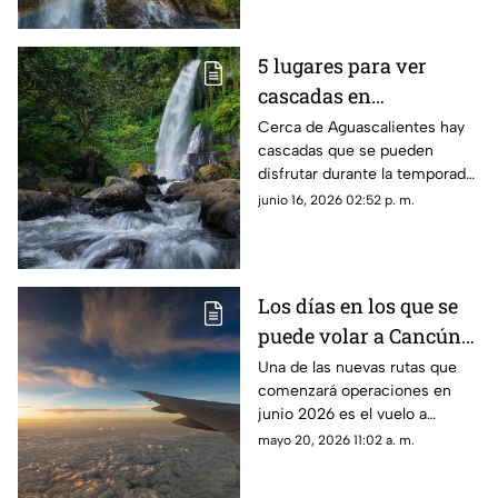
capital
5 lugares para ver
cascadas en
Aguascalientes durante
Cerca de Aguascalientes hay
cascadas que se pueden
la temporada de lluvias
disfrutar durante la temporada
2026
de lluvia 2026; te dejamos
junio 16, 2026 02:52 p. m.
cinco recomendaciones
Los días en los que se
puede volar a Cancún
desde el Aeropuerto de
Una de las nuevas rutas que
comenzará operaciones en
Aguascalientes
junio 2026 es el vuelo a
Cancún desde el Aeropuerto
mayo 20, 2026 11:02 a. m.
de Aguascalientes; te decimos
los días y horarios para volar