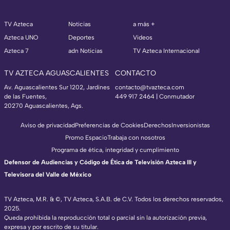
TV Azteca
Noticias
a más +
Azteca UNO
Deportes
Videos
Azteca 7
adn Noticias
TV Azteca Internacional
TV AZTECA AGUASCALIENTES
CONTACTO
Av. Aguascalientes Sur 1202, Jardines
contacto@tvazteca.com
de las Fuentes,
449 917 2464 | Conmutador
20270 Aguascalientes, Ags.
Aviso de privacidad
Preferencias de Cookies
Derechos
Inversionistas
Promo Espacio
Trabaja con nosotros
Programa de ética, integridad y cumplimiento
Defensor de Audiencias y Código de Ética de Televisión Azteca III y
Televisora del Valle de México
TV Azteca, M.R. & ©, TV Azteca, S.A.B. de C.V. Todos los derechos reservados,
2025.
Queda prohibida la reproducción total o parcial sin la autorización previa,
expresa y por escrito de su titular.