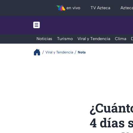
en vivo
TV Azteca
Aztec
Noticias
Turismo
Viral y Tendencia
Clima
D
Viral y Tendencia
Nota
¿Cuánto
4 días 