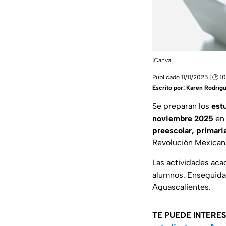
|Canva
Publicado 11/11/2025 | 🕑 1
Escrito por:
Karen Rodríg
Se preparan los
est
noviembre 2025
e
preescolar, primari
Revolución Mexican
Las actividades aca
alumnos. Enseguida 
Aguascalientes.
TE PUEDE INTERE