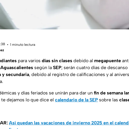
0:38
1 minuto lectura
uez
udiantes
para varios
días sin clases
debido al
megapuente
ant
n
Aguascalientes
según la
SEP
; serán cuatro días de descanso
a y secundaria
, debido al registro de calificaciones y al anivers
a.
démicas y días feriados se unirán para dar un
fin de semana la
te dejamos lo que dice el
calendario de la SEP
sobre las
clas
SAR:
Así quedan las vacaciones de invierno 2025 en el calenda