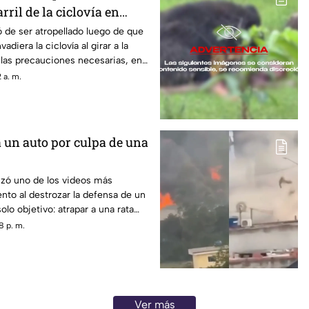
arril de la ciclovía en
ó de ser atropellado luego de que
adiera la ciclovía al girar a la
las precauciones necesarias, en
o
 a. m.
a un auto por culpa de una
izó uno de los videos más
nto al destrozar la defensa de un
lo objetivo: atrapar a una rata
dido dentro del vehículo
8 p. m.
Ver más