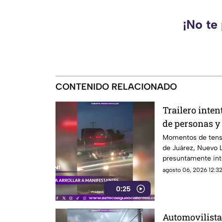
¡No te
CONTENIDO RELACIONADO
Trailero inten
de personas y
Momentos de tensi
de Juárez, Nuevo L
presuntamente inte
bloqueaban la aven
agosto 06, 2026 12:32
sector de Montecri
0:25
Automovilista 