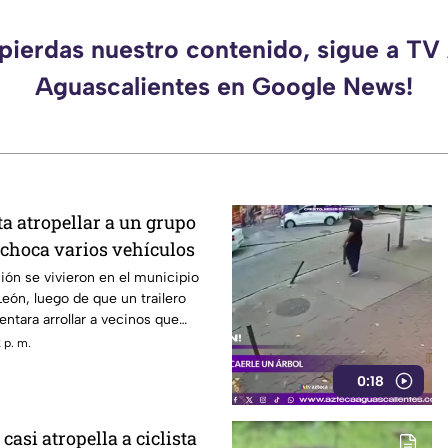
 pierdas nuestro contenido, sigue a TV
Aguascalientes en Google News!
ta atropellar a un grupo
 choca varios vehículos
ón se vivieron en el municipio
eón, luego de que un trailero
ntara arrollar a vecinos que
ida San Roque, en el cuarto
 p. m.
stal
0:18
casi atropella a ciclista