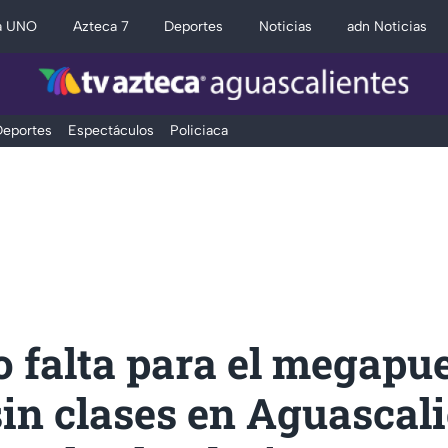
a UNO
Azteca 7
Deportes
Noticias
adn Noticias
eportes
Espectáculos
Policiaca
 falta para el megapu
sin clases en Aguascal