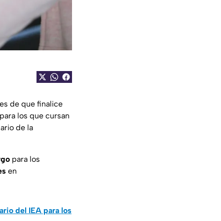
es de que finalice
 para los que cursan
ario de la
rgo
para los
es
en
rio del IEA para los