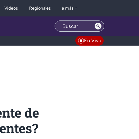
Regionales
Videos
a más +
En Vivo
ente de
ientes?