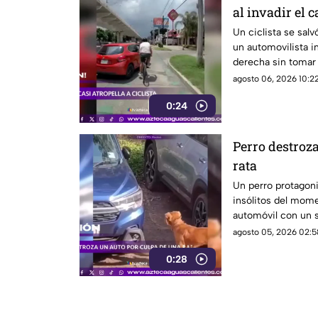
al invadir el c
Guadalajara
Un ciclista se salv
un automovilista inv
derecha sin tomar 
Guadalajara, Jalisc
agosto 06, 2026 10:22
0:24
Perro destroz
rata
Un perro protagon
insólitos del mome
automóvil con un so
que se había escon
agosto 05, 2026 02:5
0:28