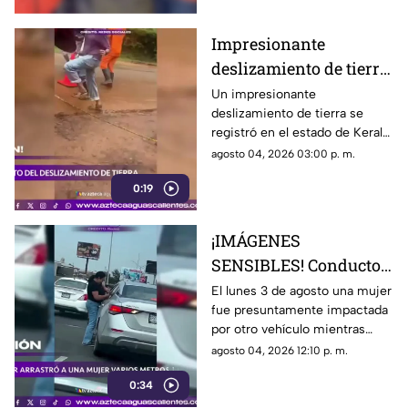
Impresionante
deslizamiento de tierra
en India durante
Un impresionante
deslizamiento de tierra se
intensas lluvias
registró en el estado de Kerala,
monzónicas
India, donde las intensas
agosto 04, 2026 03:00 p. m.
lluvias monzónicas continúan
0:19
provocando emergencias y
elevando el riesgo de
derrumbes
¡IMÁGENES
SENSIBLES! Conductor
arrastró a una mujer
El lunes 3 de agosto una mujer
fue presuntamente impactada
varios metros tras
por otro vehículo mientras
accidente en Monterrey
circulaba sobre el paso elevado
agosto 04, 2026 12:10 p. m.
de las avenidas Fidel Velázquez
0:34
y Bernardo Reyes, en
Monterrey.