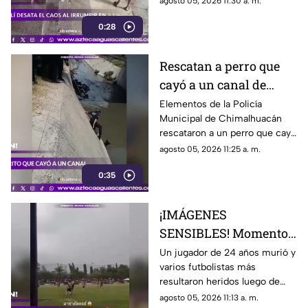
agosto 05, 2026 11:30 a. m.
la mañana del 5 de julio de
0:28
2026, cuando la propietaria
apenas abría el negocio
Rescatan a perro que
cayó a un canal de
aguas negras en
Elementos de la Policía
Municipal de Chimalhuacán
Chimalhuacán
rescataron a un perro que cayó
a un canal de aguas negras,
agosto 05, 2026 11:25 a. m.
luego de un operativo para
0:35
ponerlo a salvo
¡IMÁGENES
SENSIBLES! Momento
en el que rayo cae
Un jugador de 24 años murió y
varios futbolistas más
durante partido de
resultaron heridos luego de
fútbol y mata a jugador
que un rayo impactara el
agosto 05, 2026 11:13 a. m.