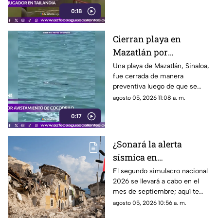
campo durante un partido de
0:18
futbol en la provincia de
Narathiwat, Tailandia
Cierran playa en
Mazatlán por
avistamiento de
Una playa de Mazatlán, Sinaloa,
fue cerrada de manera
cocodrilo
preventiva luego de que se
reportara el avistamiento de un
agosto 05, 2026 11:08 a. m.
cocodrilo en la zona, lo que
0:17
movilizó a los cuerpos de
emergencia
¿Sonará la alerta
sísmica en
Aguascalientes? Fecha
El segundo simulacro nacional
2026 se llevará a cabo en el
para el segundo
mes de septiembre; aquí te
simulacro nacional
contamos más sobre la fecha y
agosto 05, 2026 10:56 a. m.
2026
si sonará la alerta sísmica en