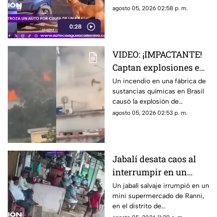
defensa de un automóvil con
agosto 05, 2026 02:58 p. m.
un solo objetivo: atrapar a una
0:28
rata que se había escondido
dentro del vehículo
VIDEO: ¡IMPACTANTE!
Captan explosiones en
alcantarillas tras el
Un incendio en una fábrica de
sustancias químicas en Brasil
incendio en una
causó la explosión de
fábrica
alcantarillas; el momento
agosto 05, 2026 02:53 p. m.
quedó captado en video
Jabalí desata caos al
interrumpir en un
comercio y embiste a
Un jabalí salvaje irrumpió en un
mini supermercado de Ranni,
un hombre
en el distrito de
Pathanamthitta, Kerala, India,