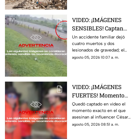
Aguascalientes
VIDEO: ¡IMÁGENES
SENSIBLES! Captan
brutal accidente
Un accidente familiar dejó
cuatro muertos y dos
familiar que dejó 4
lesionados de gravedad; el
muertos y 2 lesionados
momento quedó captado en
agosto 05, 2026 10:07 a. m.
video por una cámara de
videovigilancia
VIDEO: ¡IMÁGENES
FUERTES! Momento
exacto en el que
Quedó captado en video el
momento exacto en el que
asesinan a influencer
asesinan al influencer César
César Gastélum
Gastélum durante una
agosto 05, 2026 08:51 a. m.
durante transmisión
transmisión en vivo
en vivo