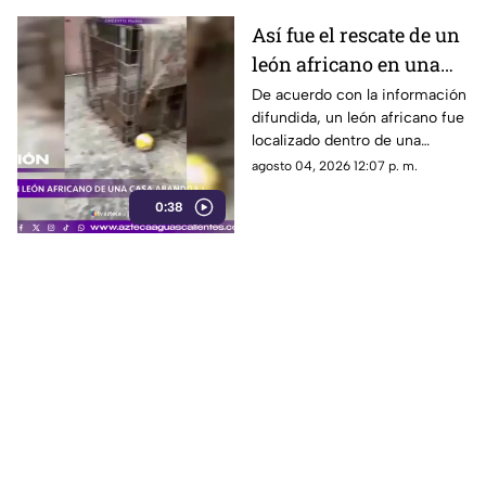
Así fue el rescate de un
león africano en una
casa abandonada en
De acuerdo con la información
difundida, un león africano fue
Tamaulipas
localizado dentro de una
vivienda abandonada en
agosto 04, 2026 12:07 p. m.
Matamoros, Tamaulipas,
0:38
durante la madrugada del lunes
3 de agosto de 2026