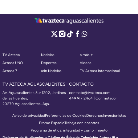
TV Azteca
Noticias
a más +
Azteca UNO
Deportes
Videos
Azteca 7
adn Noticias
TV Azteca Internacional
TV AZTECA AGUASCALIENTES
CONTACTO
Av. Aguascalientes Sur 1202, Jardines
contacto@tvazteca.com
de las Fuentes,
449 917 2464 | Conmutador
20270 Aguascalientes, Ags.
Aviso de privacidad
Preferencias de Cookies
Derechos
Inversionistas
Promo Espacio
Trabaja con nosotros
Programa de ética, integridad y cumplimiento
Defensor de Audiencias y Código de Ética de Televisión Azteca III y