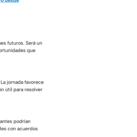
ayo desde
es futuros. Será un
portunidades que
 La jornada favorece
 útil para resolver
tantes podrían
ales con acuerdos