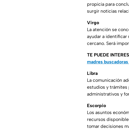
propicia para concl
surgir noticias rela
Virgo
La atención se conc
ayudar a identifica
cercano. Será import
TE PUEDE INTERES
madres buscadoras 
Libra
La comunicación adq
estudios y trámites 
administrativos y fo
Escorpio
Los asuntos económi
recursos disponibles
tomar decisiones má