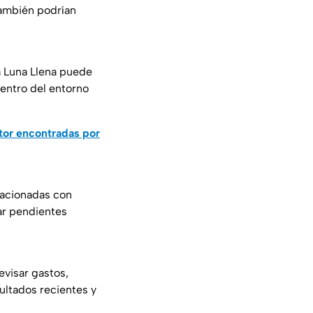
También podrían
a Luna Llena puede
dentro del entorno
tor encontradas por
lacionadas con
rar pendientes
evisar gastos,
sultados recientes y