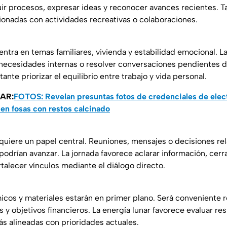
uir procesos, expresar ideas y reconocer avances recientes. 
cionadas con actividades recreativas o colaboraciones.
entra en temas familiares, vivienda y estabilidad emocional. L
r necesidades internas o resolver conversaciones pendientes 
ante priorizar el equilibrio entre trabajo y vida personal.
AR:
FOTOS: Revelan presuntas fotos de credenciales de elec
en fosas con restos calcinado
uiere un papel central. Reuniones, mensajes o decisiones re
podrían avanzar. La jornada favorece aclarar información, cer
rtalecer vínculos mediante el diálogo directo.
cos y materiales estarán en primer plano. Será conveniente r
 y objetivos financieros. La energía lunar favorece evaluar re
s alineadas con prioridades actuales.