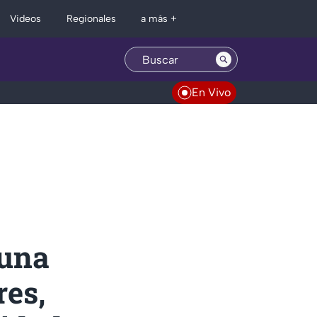
Regionales
Videos
a más +
En Vivo
Luna
res,