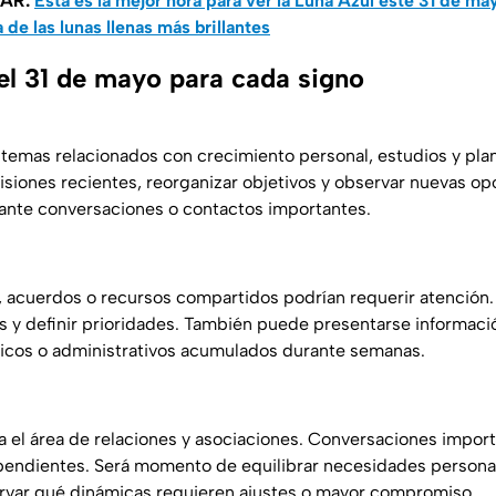
SAR:
Esta es la mejor hora para ver la Luna Azul este 31 de m
de las lunas llenas más brillantes
l 31 de mayo para cada signo
a temas relacionados con crecimiento personal, estudios y plan
cisiones recientes, reorganizar objetivos y observar nuevas o
ante conversaciones o contactos importantes.
, acuerdos o recursos compartidos podrían requerir atención.
 y definir prioridades. También puede presentarse información
cos o administrativos acumulados durante semanas.
na el área de relaciones y asociaciones. Conversaciones impor
 pendientes. Será momento de equilibrar necesidades person
rvar qué dinámicas requieren ajustes o mayor compromiso.