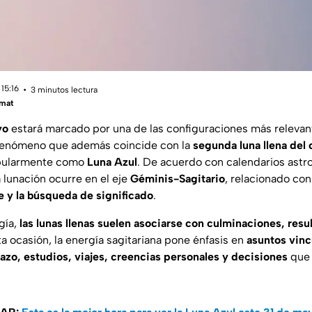
15:16
3 minutos lectura
mat
yo
estará marcado por una de las configuraciones más relevan
 fenómeno que además coincide con la
segunda luna llena del 
opularmente como
Luna Azul
. De acuerdo con calendarios astr
 lunación ocurre en el eje
Géminis-Sagitario
, relacionado con
je y la búsqueda de significado
.
gía,
las lunas llenas suelen asociarse con culminaciones, resu
ta ocasión, la energía sagitariana pone énfasis en
asuntos vinc
lazo, estudios, viajes, creencias personales y decisiones
que 