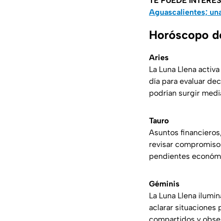
TE PUEDE INTERE
Aguascalientes; una 
Horóscopo de
Aries
La Luna Llena activ
día para evaluar de
podrían surgir medi
Tauro
Asuntos financieros
revisar compromisos
pendientes económi
Géminis
La Luna Llena ilumi
aclarar situaciones
compartidos y obse