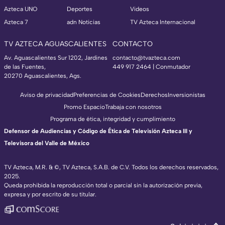
Azteca UNO
Deportes
Videos
Azteca 7
adn Noticias
TV Azteca Internacional
TV AZTECA AGUASCALIENTES
CONTACTO
Av. Aguascalientes Sur 1202, Jardines
contacto@tvazteca.com
de las Fuentes,
449 917 2464 | Conmutador
20270 Aguascalientes, Ags.
Aviso de privacidad
Preferencias de Cookies
Derechos
Inversionistas
Promo Espacio
Trabaja con nosotros
Programa de ética, integridad y cumplimiento
Defensor de Audiencias y Código de Ética de Televisión Azteca III y
Televisora del Valle de México
TV Azteca, M.R. & ©, TV Azteca, S.A.B. de C.V. Todos los derechos reservados,
2025.
Queda prohibida la reproducción total o parcial sin la autorización previa,
expresa y por escrito de su titular.