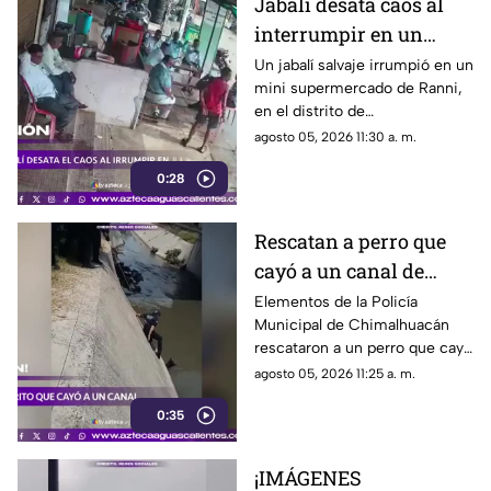
Jabalí desata caos al
interrumpir en un
comercio y embiste a
Un jabalí salvaje irrumpió en un
mini supermercado de Ranni,
un hombre
en el distrito de
Pathanamthitta, Kerala, India,
agosto 05, 2026 11:30 a. m.
la mañana del 5 de julio de
0:28
2026, cuando la propietaria
apenas abría el negocio
Rescatan a perro que
cayó a un canal de
aguas negras en
Elementos de la Policía
Municipal de Chimalhuacán
Chimalhuacán
rescataron a un perro que cayó
a un canal de aguas negras,
agosto 05, 2026 11:25 a. m.
luego de un operativo para
0:35
ponerlo a salvo
¡IMÁGENES