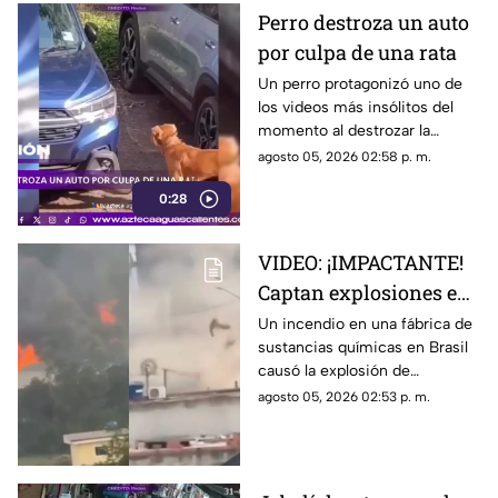
Perro destroza un auto
por culpa de una rata
Un perro protagonizó uno de
los videos más insólitos del
momento al destrozar la
defensa de un automóvil con
agosto 05, 2026 02:58 p. m.
un solo objetivo: atrapar a una
0:28
rata que se había escondido
dentro del vehículo
VIDEO: ¡IMPACTANTE!
Captan explosiones en
alcantarillas tras el
Un incendio en una fábrica de
sustancias químicas en Brasil
incendio en una
causó la explosión de
fábrica
alcantarillas; el momento
agosto 05, 2026 02:53 p. m.
quedó captado en video