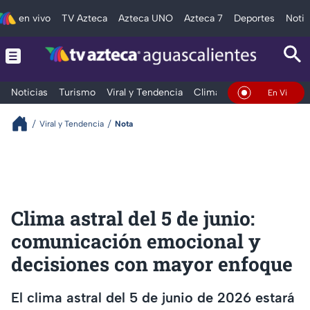
en vivo
TV Azteca
Azteca UNO
Azteca 7
Deportes
Notic
Noticias
Turismo
Viral y Tendencia
Clima
Deportes
Espec
En Vivo
Viral y Tendencia
Nota
Clima astral del 5 de junio:
comunicación emocional y
decisiones con mayor enfoque
El clima astral del 5 de junio de 2026 estará