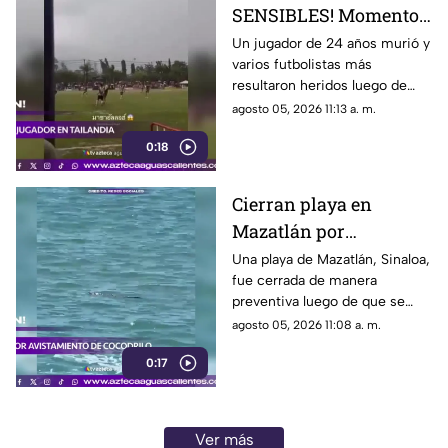
SENSIBLES! Momento
en el que rayo cae
Un jugador de 24 años murió y
varios futbolistas más
durante partido de
resultaron heridos luego de
fútbol y mata a jugador
que un rayo impactara el
agosto 05, 2026 11:13 a. m.
campo durante un partido de
0:18
futbol en la provincia de
Narathiwat, Tailandia
Cierran playa en
Mazatlán por
avistamiento de
Una playa de Mazatlán, Sinaloa,
fue cerrada de manera
cocodrilo
preventiva luego de que se
reportara el avistamiento de un
agosto 05, 2026 11:08 a. m.
cocodrilo en la zona, lo que
0:17
movilizó a los cuerpos de
emergencia
Ver más