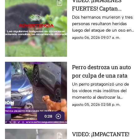
VIDEO: ¡IMÁGENES
FUERTES! Captan
momento en el que dos
Dos hermanos murieron y tres
personas resultaron heridas
hermanos son
luego del ataque de un oso en
devorados por un oso
el distrito de Kanker en India;
agosto 06, 2026 09:07 a. m.
el momento quedó captado en
video
Perro destroza un auto
por culpa de una rata
Un perro protagonizó uno de
los videos más insólitos del
momento al destrozar la
defensa de un automóvil con
agosto 05, 2026 02:58 p. m.
un solo objetivo: atrapar a una
0:28
rata que se había escondido
dentro del vehículo
VIDEO: ¡IMPACTANTE!