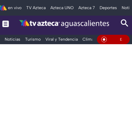
en vivo
TV Azteca
Azteca UNO
Azteca 7
Deportes
Notic
Noticias
Turismo
Viral y Tendencia
Clima
Deportes
Espec
En Vivo