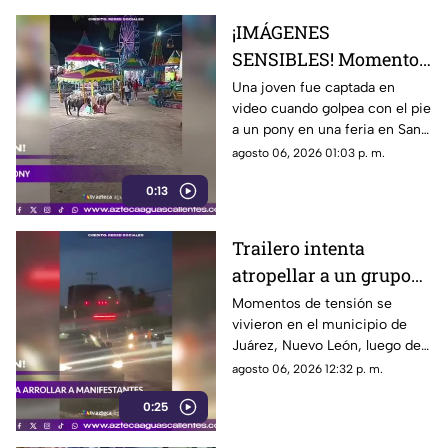
¡IMÁGENES
SENSIBLES! Momento
en el que mujer golpea
Una joven fue captada en
video cuando golpea con el pie
a un pony durante una
a un pony en una feria en San
feria
Luis Potosí; el hecho ha
agosto 06, 2026 01:03 p. m.
causado reacciones en redes
0:13
sociales
Trailero intenta
atropellar a un grupo
de personas y choca
Momentos de tensión se
vivieron en el municipio de
varios vehículos
Juárez, Nuevo León, luego de
que un trailero presuntamente
agosto 06, 2026 12:32 p. m.
intentara arrollar a vecinos que
0:25
bloqueaban la avenida San
Roque, en el cuarto sector de