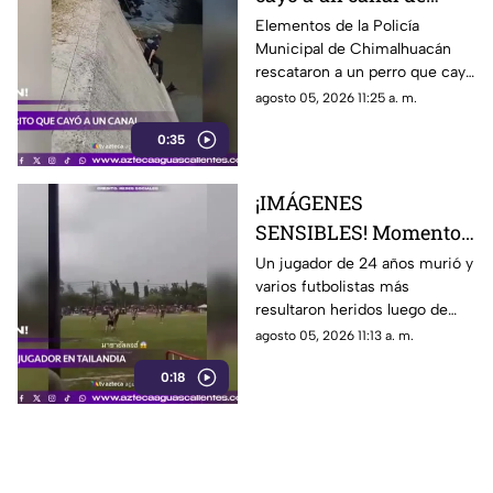
aguas negras en
Elementos de la Policía
Municipal de Chimalhuacán
Chimalhuacán
rescataron a un perro que cayó
a un canal de aguas negras,
agosto 05, 2026 11:25 a. m.
luego de un operativo para
0:35
ponerlo a salvo
¡IMÁGENES
SENSIBLES! Momento
en el que rayo cae
Un jugador de 24 años murió y
varios futbolistas más
durante partido de
resultaron heridos luego de
fútbol y mata a jugador
que un rayo impactara el
agosto 05, 2026 11:13 a. m.
campo durante un partido de
0:18
futbol en la provincia de
Narathiwat, Tailandia