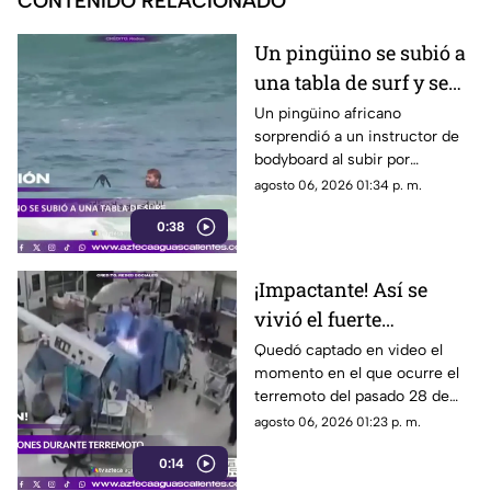
CONTENIDO RELACIONADO
Un pingüino se subió a
una tabla de surf y se
viraliza
Un pingüino africano
sorprendió a un instructor de
bodyboard al subir por
iniciativa propia a su tabla y
agosto 06, 2026 01:34 p. m.
disfrutar de las olas en
0:38
Witsand Beach, cerca de
Ciudad del Cabo, Sudáfrica
¡Impactante! Así se
vivió el fuerte
terremoto en el
Quedó captado en video el
momento en el que ocurre el
quirófano de un
terremoto del pasado 28 de
hospital
julio en Japón al interior de un
agosto 06, 2026 01:23 p. m.
hospital; aquí los detalles
0:14