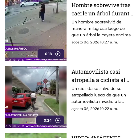
Montecristal
Hombre sobrevive tras
caerle un árbol durante
tormenta
Un hombre sobrevivió de
manera milagrosa luego de
que un árbol le cayera encima
durante una fuerte tormenta
agosto 06, 2026 10:27 a. m.
registrada en Río de Janeiro
0:18
Automovilista casi
atropella a ciclista al
invadir el carril de la
Un ciclista se salvó de ser
atropellado luego de que un
ciclovía en Guadalajara
automovilista invadiera la
ciclovía al girar a la derecha sin
agosto 06, 2026 10:22 a. m.
tomar las precauciones
0:24
necesarias, en Guadalajara,
Jalisco