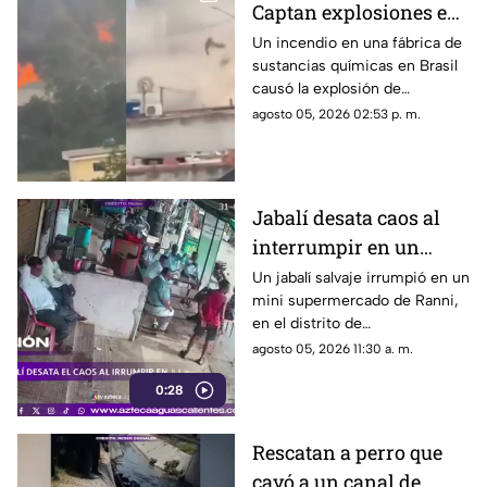
Captan explosiones en
alcantarillas tras el
Un incendio en una fábrica de
sustancias químicas en Brasil
incendio en una
causó la explosión de
fábrica
alcantarillas; el momento
agosto 05, 2026 02:53 p. m.
quedó captado en video
Jabalí desata caos al
interrumpir en un
comercio y embiste a
Un jabalí salvaje irrumpió en un
mini supermercado de Ranni,
un hombre
en el distrito de
Pathanamthitta, Kerala, India,
agosto 05, 2026 11:30 a. m.
la mañana del 5 de julio de
0:28
2026, cuando la propietaria
apenas abría el negocio
Rescatan a perro que
cayó a un canal de