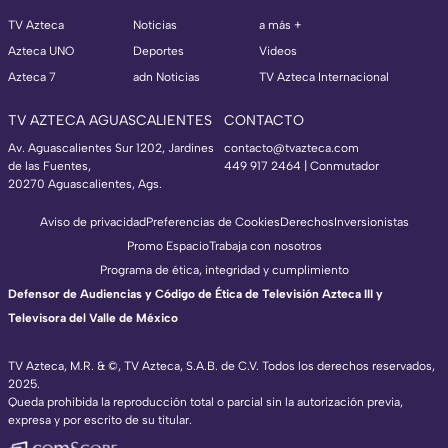
TV Azteca
Noticias
a más +
Azteca UNO
Deportes
Videos
Azteca 7
adn Noticias
TV Azteca Internacional
TV AZTECA AGUASCALIENTES
CONTACTO
Av. Aguascalientes Sur 1202, Jardines
contacto@tvazteca.com
de las Fuentes,
449 917 2464 | Conmutador
20270 Aguascalientes, Ags.
Aviso de privacidad
Preferencias de Cookies
Derechos
Inversionistas
Promo Espacio
Trabaja con nosotros
Programa de ética, integridad y cumplimiento
Defensor de Audiencias y Código de Ética de Televisión Azteca III y
Televisora del Valle de México
TV Azteca, M.R. & ©, TV Azteca, S.A.B. de C.V. Todos los derechos reservados,
2025.
Queda prohibida la reproducción total o parcial sin la autorización previa,
expresa y por escrito de su titular.