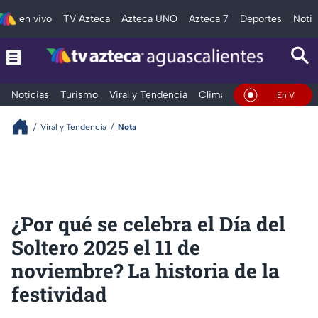
en vivo
TV Azteca
Azteca UNO
Azteca 7
Deportes
Notic
Noticias
Turismo
Viral y Tendencia
Clima
Deportes
Espec
En Vivo
Viral y Tendencia
Nota
¿Por qué se celebra el Día del
Soltero 2025 el 11 de
noviembre? La historia de la
festividad