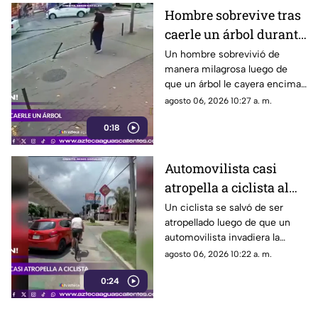
Montecristal
Hombre sobrevive tras
caerle un árbol durante
tormenta
Un hombre sobrevivió de
manera milagrosa luego de
que un árbol le cayera encima
durante una fuerte tormenta
agosto 06, 2026 10:27 a. m.
registrada en Río de Janeiro
0:18
Automovilista casi
atropella a ciclista al
invadir el carril de la
Un ciclista se salvó de ser
atropellado luego de que un
ciclovía en Guadalajara
automovilista invadiera la
ciclovía al girar a la derecha sin
agosto 06, 2026 10:22 a. m.
tomar las precauciones
0:24
necesarias, en Guadalajara,
Jalisco