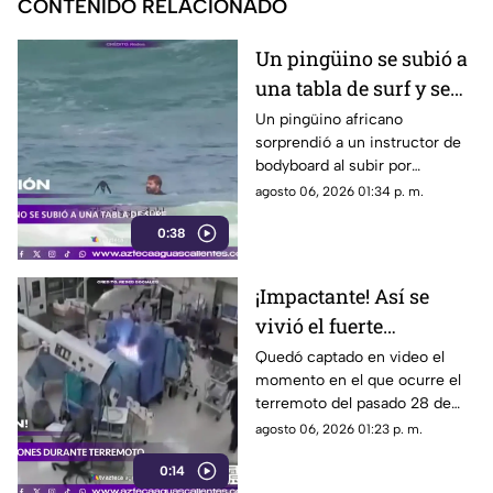
CONTENIDO RELACIONADO
Un pingüino se subió a
una tabla de surf y se
viraliza
Un pingüino africano
sorprendió a un instructor de
bodyboard al subir por
iniciativa propia a su tabla y
agosto 06, 2026 01:34 p. m.
disfrutar de las olas en
0:38
Witsand Beach, cerca de
Ciudad del Cabo, Sudáfrica
¡Impactante! Así se
vivió el fuerte
terremoto en el
Quedó captado en video el
momento en el que ocurre el
quirófano de un
terremoto del pasado 28 de
hospital
julio en Japón al interior de un
agosto 06, 2026 01:23 p. m.
hospital; aquí los detalles
0:14