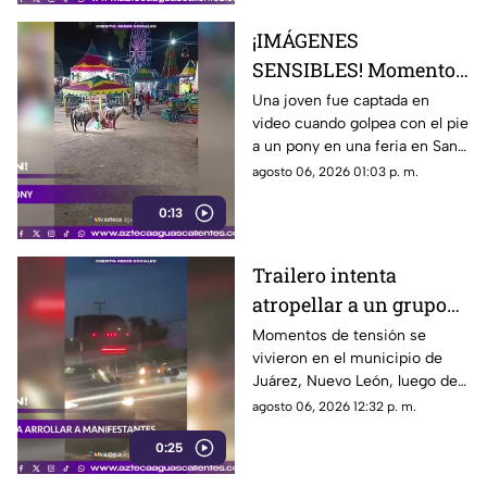
¡IMÁGENES
SENSIBLES! Momento
en el que mujer golpea
Una joven fue captada en
video cuando golpea con el pie
a un pony durante una
a un pony en una feria en San
feria
Luis Potosí; el hecho ha
agosto 06, 2026 01:03 p. m.
causado reacciones en redes
0:13
sociales
Trailero intenta
atropellar a un grupo
de personas y choca
Momentos de tensión se
vivieron en el municipio de
varios vehículos
Juárez, Nuevo León, luego de
que un trailero presuntamente
agosto 06, 2026 12:32 p. m.
intentara arrollar a vecinos que
0:25
bloqueaban la avenida San
Roque, en el cuarto sector de