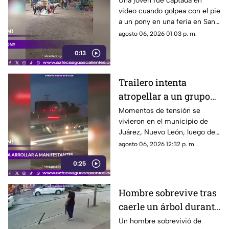
Una joven fue captada en
video cuando golpea con el pie
a un pony durante una
a un pony en una feria en San
feria
Luis Potosí; el hecho ha
agosto 06, 2026 01:03 p. m.
causado reacciones en redes
0:13
sociales
Trailero intenta
atropellar a un grupo
de personas y choca
Momentos de tensión se
vivieron en el municipio de
varios vehículos
Juárez, Nuevo León, luego de
que un trailero presuntamente
agosto 06, 2026 12:32 p. m.
intentara arrollar a vecinos que
0:25
bloqueaban la avenida San
Roque, en el cuarto sector de
Montecristal
Hombre sobrevive tras
caerle un árbol durante
tormenta
Un hombre sobrevivió de