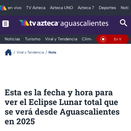
en vivo
TV Azteca
Azteca UNO
Azteca 7
Deportes
Notic
Noticias
Turismo
Viral y Tendencia
Clima
Deportes
Espec
En Vivo
Viral y Tendencia
Nota
Esta es la fecha y hora para
ver el Eclipse Lunar total que
se verá desde Aguascalientes
en 2025