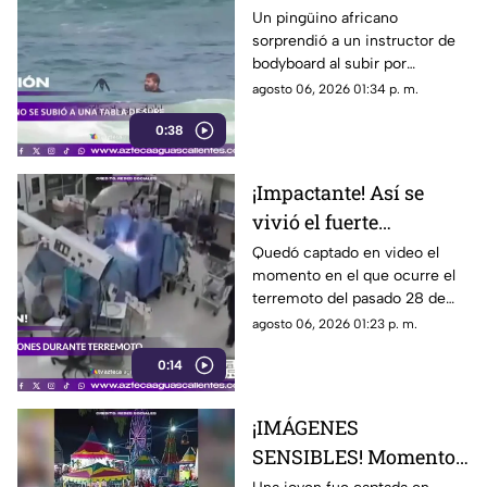
viraliza
Un pingüino africano
sorprendió a un instructor de
bodyboard al subir por
iniciativa propia a su tabla y
agosto 06, 2026 01:34 p. m.
disfrutar de las olas en
0:38
Witsand Beach, cerca de
Ciudad del Cabo, Sudáfrica
¡Impactante! Así se
vivió el fuerte
terremoto en el
Quedó captado en video el
momento en el que ocurre el
quirófano de un
terremoto del pasado 28 de
hospital
julio en Japón al interior de un
agosto 06, 2026 01:23 p. m.
hospital; aquí los detalles
0:14
¡IMÁGENES
SENSIBLES! Momento
en el que mujer golpea