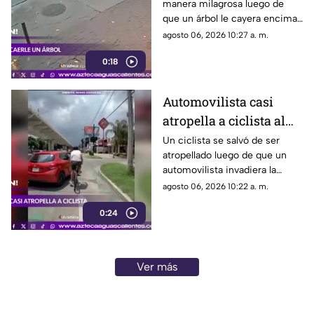
manera milagrosa luego de
que un árbol le cayera encima
durante una fuerte tormenta
agosto 06, 2026 10:27 a. m.
registrada en Río de Janeiro
0:18
Automovilista casi
atropella a ciclista al
invadir el carril de la
Un ciclista se salvó de ser
atropellado luego de que un
ciclovía en Guadalajara
automovilista invadiera la
ciclovía al girar a la derecha sin
agosto 06, 2026 10:22 a. m.
tomar las precauciones
0:24
necesarias, en Guadalajara,
Jalisco
Ver más