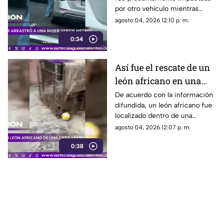
varios metros tras
por otro vehículo mientras
accidente en Monterrey
circulaba sobre el paso elevado
agosto 04, 2026 12:10 p. m.
de las avenidas Fidel Velázquez
0:34
y Bernardo Reyes, en
Monterrey.
Así fue el rescate de un
león africano en una
casa abandonada en
De acuerdo con la información
difundida, un león africano fue
Tamaulipas
localizado dentro de una
vivienda abandonada en
agosto 04, 2026 12:07 p. m.
Matamoros, Tamaulipas,
0:38
durante la madrugada del lunes
3 de agosto de 2026