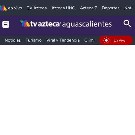
en vivo
TV Azteca
Azteca UNO
Azteca 7
Deportes
Notic
Noticias
Turismo
Viral y Tendencia
Clima
Deportes
Espec
En Vivo