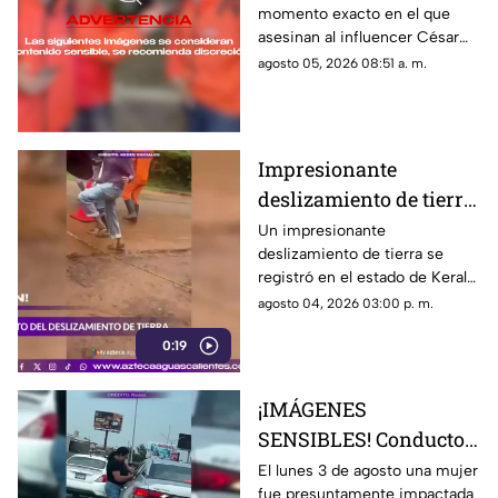
momento exacto en el que
asesinan a influencer
asesinan al influencer César
César Gastélum
Gastélum durante una
agosto 05, 2026 08:51 a. m.
durante transmisión
transmisión en vivo
en vivo
Impresionante
deslizamiento de tierra
en India durante
Un impresionante
deslizamiento de tierra se
intensas lluvias
registró en el estado de Kerala,
monzónicas
India, donde las intensas
agosto 04, 2026 03:00 p. m.
lluvias monzónicas continúan
0:19
provocando emergencias y
elevando el riesgo de
derrumbes
¡IMÁGENES
SENSIBLES! Conductor
arrastró a una mujer
El lunes 3 de agosto una mujer
fue presuntamente impactada