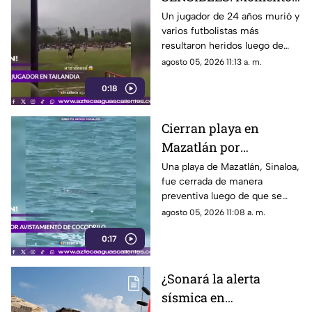
en el que rayo cae
Un jugador de 24 años murió y
varios futbolistas más
durante partido de
resultaron heridos luego de
fútbol y mata a jugador
que un rayo impactara el
agosto 05, 2026 11:13 a. m.
campo durante un partido de
0:18
futbol en la provincia de
Narathiwat, Tailandia
Cierran playa en
Mazatlán por
avistamiento de
Una playa de Mazatlán, Sinaloa,
fue cerrada de manera
cocodrilo
preventiva luego de que se
reportara el avistamiento de un
agosto 05, 2026 11:08 a. m.
cocodrilo en la zona, lo que
0:17
movilizó a los cuerpos de
emergencia
¿Sonará la alerta
sísmica en