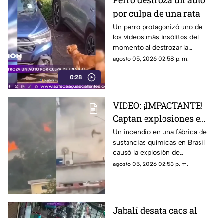
Perro destroza un auto
por culpa de una rata
Un perro protagonizó uno de
los videos más insólitos del
momento al destrozar la
defensa de un automóvil con
agosto 05, 2026 02:58 p. m.
un solo objetivo: atrapar a una
0:28
rata que se había escondido
dentro del vehículo
VIDEO: ¡IMPACTANTE!
Captan explosiones en
alcantarillas tras el
Un incendio en una fábrica de
sustancias químicas en Brasil
incendio en una
causó la explosión de
fábrica
alcantarillas; el momento
agosto 05, 2026 02:53 p. m.
quedó captado en video
Jabalí desata caos al