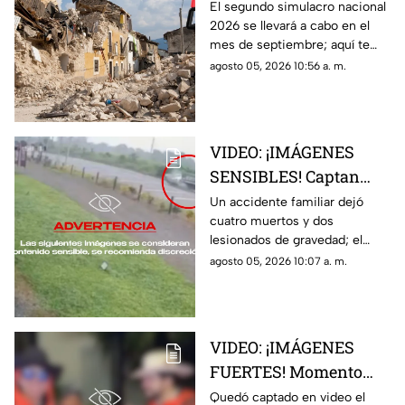
Aguascalientes? Fecha
El segundo simulacro nacional
2026 se llevará a cabo en el
para el segundo
mes de septiembre; aquí te
simulacro nacional
contamos más sobre la fecha y
agosto 05, 2026 10:56 a. m.
2026
si sonará la alerta sísmica en
Aguascalientes
VIDEO: ¡IMÁGENES
SENSIBLES! Captan
brutal accidente
Un accidente familiar dejó
cuatro muertos y dos
familiar que dejó 4
lesionados de gravedad; el
muertos y 2 lesionados
momento quedó captado en
agosto 05, 2026 10:07 a. m.
video por una cámara de
videovigilancia
VIDEO: ¡IMÁGENES
FUERTES! Momento
exacto en el que
Quedó captado en video el