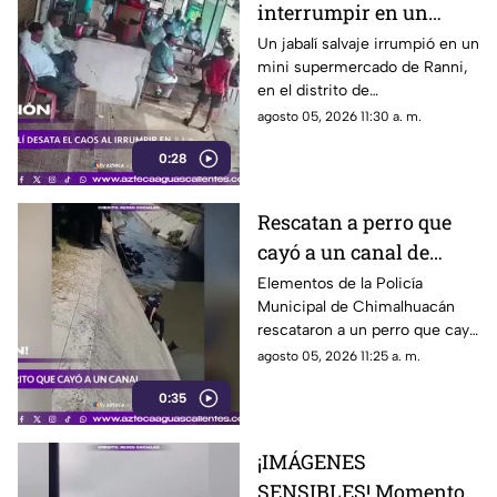
interrumpir en un
comercio y embiste a
Un jabalí salvaje irrumpió en un
mini supermercado de Ranni,
un hombre
en el distrito de
Pathanamthitta, Kerala, India,
agosto 05, 2026 11:30 a. m.
la mañana del 5 de julio de
0:28
2026, cuando la propietaria
apenas abría el negocio
Rescatan a perro que
cayó a un canal de
aguas negras en
Elementos de la Policía
Municipal de Chimalhuacán
Chimalhuacán
rescataron a un perro que cayó
a un canal de aguas negras,
agosto 05, 2026 11:25 a. m.
luego de un operativo para
0:35
ponerlo a salvo
¡IMÁGENES
SENSIBLES! Momento