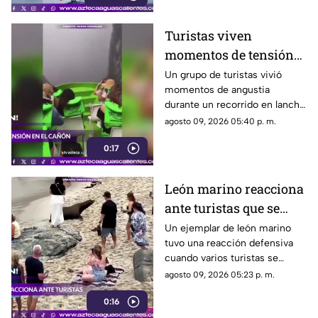
viento.
Turistas viven
momentos de tensión
por fuerte tormenta en
Un grupo de turistas vivió
momentos de angustia
el Cañón del Sumidero
durante un recorrido en lancha
por el Cañón del Sumidero, en
agosto 09, 2026 05:40 p. m.
Chiapas, al ser sorprendido por
0:17
fuertes rachas de viento, lluvia
intensa y una densa niebla
León marino reacciona
ante turistas que se
acercaron demasiado a
Un ejemplar de león marino
tuvo una reacción defensiva
una playa
cuando varios turistas se
aproximaron para fotografiarlo
agosto 09, 2026 05:23 p. m.
en una playa de San Diego,
0:16
California