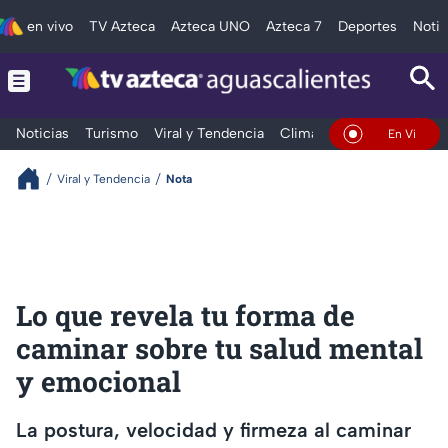
en vivo
TV Azteca
Azteca UNO
Azteca 7
Deportes
Notic
Noticias
Turismo
Viral y Tendencia
Clima
Deportes
Espec
En Vivo
Viral y Tendencia
Nota
Lo que revela tu forma de
caminar sobre tu salud mental
y emocional
La postura, velocidad y firmeza al caminar