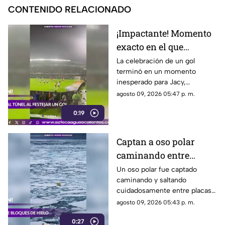
CONTENIDO RELACIONADO
¡Impactante! Momento
exacto en el que
futbolista cae a túnel
La celebración de un gol
terminó en un momento
tras festejar un gol y
inesperado para Jacy,
termina lesionado
futbolista brasileño del
agosto 09, 2026 05:47 p. m.
Coritiba, quien saltó una valla
0:19
durante los festejos y cayó
accidentalmente al túnel de
vestuarios
Captan a oso polar
caminando entre
bloques de hielo sobre
Un oso polar fue captado
caminando y saltando
el mar Ártico
cuidadosamente entre placas
de hielo flotantes en el océano
agosto 09, 2026 05:43 p. m.
Ártico, mientras enfrentaba
0:27
condiciones de fuerte oleaje y