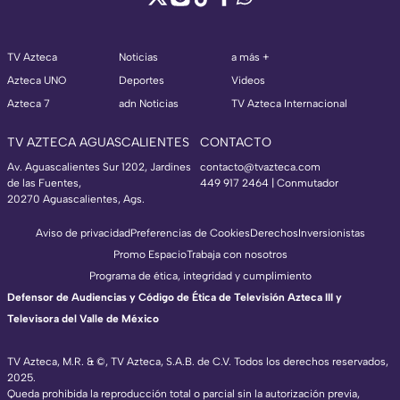
TV Azteca
Noticias
a más +
Azteca UNO
Deportes
Videos
Azteca 7
adn Noticias
TV Azteca Internacional
TV AZTECA AGUASCALIENTES
CONTACTO
Av. Aguascalientes Sur 1202, Jardines
contacto@tvazteca.com
de las Fuentes,
449 917 2464 | Conmutador
20270 Aguascalientes, Ags.
Aviso de privacidad
Preferencias de Cookies
Derechos
Inversionistas
Promo Espacio
Trabaja con nosotros
Programa de ética, integridad y cumplimiento
Defensor de Audiencias y Código de Ética de Televisión Azteca III y
Televisora del Valle de México
TV Azteca, M.R. & ©, TV Azteca, S.A.B. de C.V. Todos los derechos reservados,
2025.
Queda prohibida la reproducción total o parcial sin la autorización previa,