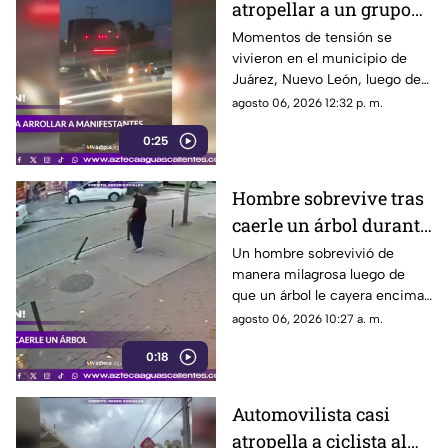
atropellar a un grupo
de personas y choca
Momentos de tensión se
vivieron en el municipio de
varios vehículos
Juárez, Nuevo León, luego de
que un trailero presuntamente
agosto 06, 2026 12:32 p. m.
intentara arrollar a vecinos que
0:25
bloqueaban la avenida San
Roque, en el cuarto sector de
Montecristal
Hombre sobrevive tras
caerle un árbol durante
tormenta
Un hombre sobrevivió de
manera milagrosa luego de
que un árbol le cayera encima
durante una fuerte tormenta
agosto 06, 2026 10:27 a. m.
registrada en Río de Janeiro
0:18
Automovilista casi
atropella a ciclista al