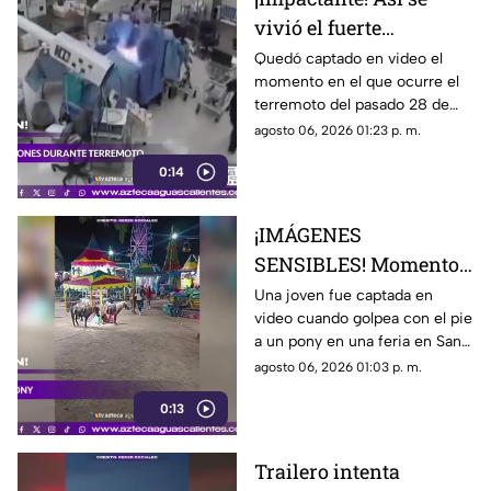
vivió el fuerte
terremoto en el
Quedó captado en video el
momento en el que ocurre el
quirófano de un
terremoto del pasado 28 de
hospital
julio en Japón al interior de un
agosto 06, 2026 01:23 p. m.
hospital; aquí los detalles
0:14
¡IMÁGENES
SENSIBLES! Momento
en el que mujer golpea
Una joven fue captada en
video cuando golpea con el pie
a un pony durante una
a un pony en una feria en San
feria
Luis Potosí; el hecho ha
agosto 06, 2026 01:03 p. m.
causado reacciones en redes
0:13
sociales
Trailero intenta