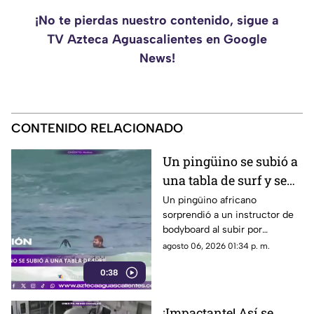
¡No te pierdas nuestro contenido, sigue a
TV Azteca Aguascalientes en Google
News!
CONTENIDO RELACIONADO
Un pingüino se subió a
una tabla de surf y se
viraliza
Un pingüino africano
sorprendió a un instructor de
bodyboard al subir por
iniciativa propia a su tabla y
agosto 06, 2026 01:34 p. m.
disfrutar de las olas en
0:38
Witsand Beach, cerca de
Ciudad del Cabo, Sudáfrica
¡Impactante! Así se