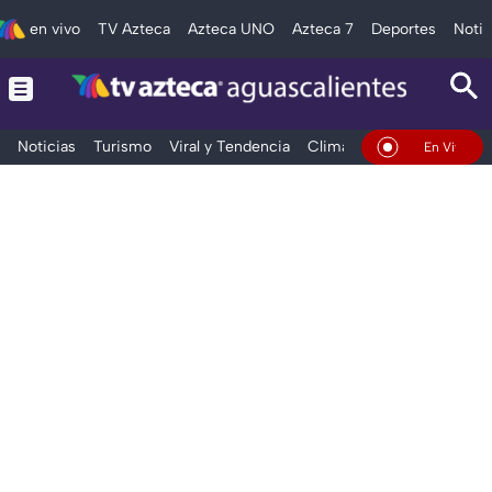
en vivo
TV Azteca
Azteca UNO
Azteca 7
Deportes
Notic
Noticias
Turismo
Viral y Tendencia
Clima
Deportes
Espec
En Vivo