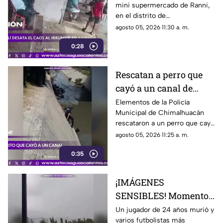
mini supermercado de Ranni,
un hombre
en el distrito de
Pathanamthitta, Kerala, India,
agosto 05, 2026 11:30 a. m.
la mañana del 5 de julio de
0:28
2026, cuando la propietaria
apenas abría el negocio
Rescatan a perro que
cayó a un canal de
aguas negras en
Elementos de la Policía
Municipal de Chimalhuacán
Chimalhuacán
rescataron a un perro que cayó
a un canal de aguas negras,
agosto 05, 2026 11:25 a. m.
luego de un operativo para
0:35
ponerlo a salvo
¡IMÁGENES
SENSIBLES! Momento
en el que rayo cae
Un jugador de 24 años murió y
varios futbolistas más
durante partido de