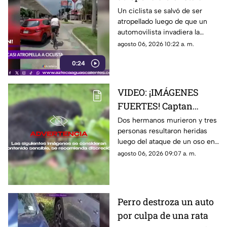
invadir el carril de la
Un ciclista se salvó de ser
atropellado luego de que un
ciclovía en Guadalajara
automovilista invadiera la
ciclovía al girar a la derecha sin
agosto 06, 2026 10:22 a. m.
tomar las precauciones
0:24
necesarias, en Guadalajara,
Jalisco
VIDEO: ¡IMÁGENES
FUERTES! Captan
momento en el que dos
Dos hermanos murieron y tres
personas resultaron heridas
hermanos son
luego del ataque de un oso en
devorados por un oso
el distrito de Kanker en India;
agosto 06, 2026 09:07 a. m.
el momento quedó captado en
video
Perro destroza un auto
por culpa de una rata