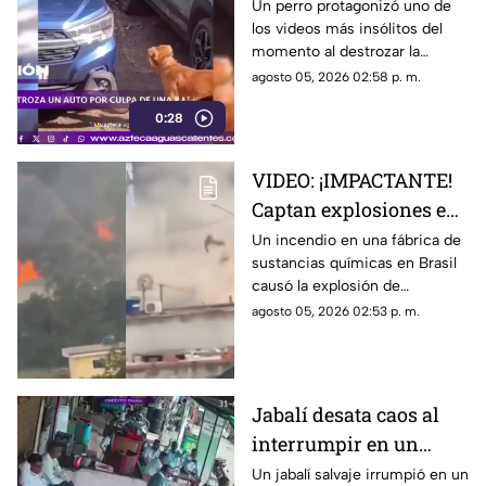
Un perro protagonizó uno de
los videos más insólitos del
momento al destrozar la
defensa de un automóvil con
agosto 05, 2026 02:58 p. m.
un solo objetivo: atrapar a una
0:28
rata que se había escondido
dentro del vehículo
VIDEO: ¡IMPACTANTE!
Captan explosiones en
alcantarillas tras el
Un incendio en una fábrica de
sustancias químicas en Brasil
incendio en una
causó la explosión de
fábrica
alcantarillas; el momento
agosto 05, 2026 02:53 p. m.
quedó captado en video
Jabalí desata caos al
interrumpir en un
comercio y embiste a
Un jabalí salvaje irrumpió en un