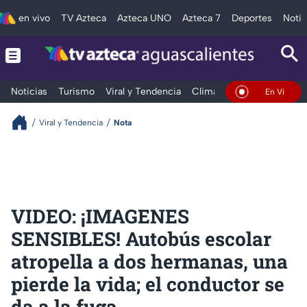
en vivo
TV Azteca
Azteca UNO
Azteca 7
Deportes
Notic
Noticias
Turismo
Viral y Tendencia
Clima
Deportes
Espec
En Vivo
Viral y Tendencia
Nota
VIDEO: ¡IMAGENES
SENSIBLES! Autobús escolar
atropella a dos hermanas, una
pierde la vida; el conductor se
da a la fuga