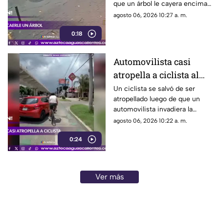
que un árbol le cayera encima
durante una fuerte tormenta
agosto 06, 2026 10:27 a. m.
registrada en Río de Janeiro
0:18
Automovilista casi
atropella a ciclista al
invadir el carril de la
Un ciclista se salvó de ser
atropellado luego de que un
ciclovía en Guadalajara
automovilista invadiera la
ciclovía al girar a la derecha sin
agosto 06, 2026 10:22 a. m.
tomar las precauciones
0:24
necesarias, en Guadalajara,
Jalisco
Ver más