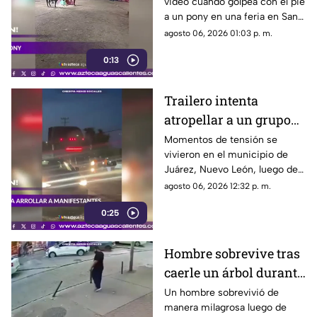
video cuando golpea con el pie
a un pony durante una
a un pony en una feria en San
feria
Luis Potosí; el hecho ha
agosto 06, 2026 01:03 p. m.
causado reacciones en redes
0:13
sociales
Trailero intenta
atropellar a un grupo
de personas y choca
Momentos de tensión se
vivieron en el municipio de
varios vehículos
Juárez, Nuevo León, luego de
que un trailero presuntamente
agosto 06, 2026 12:32 p. m.
intentara arrollar a vecinos que
0:25
bloqueaban la avenida San
Roque, en el cuarto sector de
Montecristal
Hombre sobrevive tras
caerle un árbol durante
tormenta
Un hombre sobrevivió de
manera milagrosa luego de