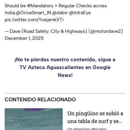
Should be
#Mandatory
+ Regular Checks across
India.
@DriveSmart_IN
@dabir
@InfraEye
pic.twitter.com/YvejamkXTi
— Dave (Road Safety: City & Highways) (@motordave2)
December 1, 2025
¡No te pierdas nuestro contenido, sigue a
TV Azteca Aguascalientes en Google
News!
CONTENIDO RELACIONADO
Un pingüino se subió a
una tabla de surf y se
viraliza
Un pingüino africano