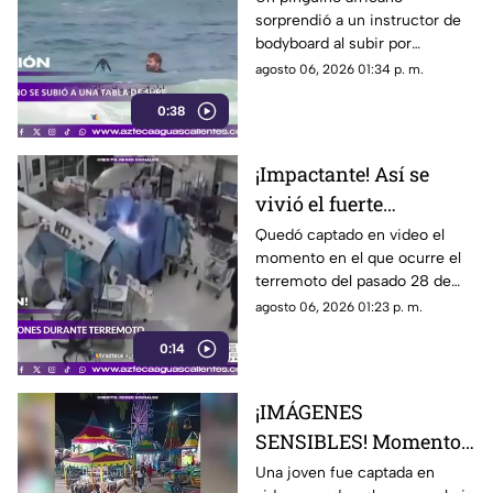
sorprendió a un instructor de
bodyboard al subir por
iniciativa propia a su tabla y
agosto 06, 2026 01:34 p. m.
disfrutar de las olas en
0:38
Witsand Beach, cerca de
Ciudad del Cabo, Sudáfrica
¡Impactante! Así se
vivió el fuerte
terremoto en el
Quedó captado en video el
momento en el que ocurre el
quirófano de un
terremoto del pasado 28 de
hospital
julio en Japón al interior de un
agosto 06, 2026 01:23 p. m.
hospital; aquí los detalles
0:14
¡IMÁGENES
SENSIBLES! Momento
en el que mujer golpea
Una joven fue captada en