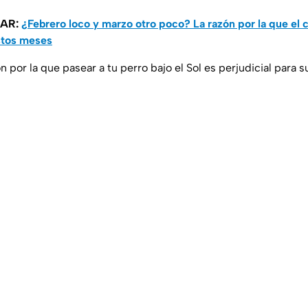
SAR:
¿Febrero loco y marzo otro poco? La razón por la que el 
stos meses
n por la que pasear a tu perro bajo el Sol es perjudicial para s