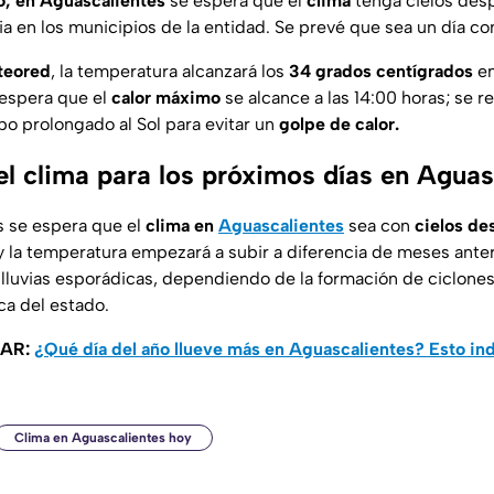
o, en Aguascalientes
se espera que el
clima
tenga cielos des
ia en los municipios de la entidad. Se prevé que sea un día co
teored
, la temperatura alcanzará los
34 grados centígrados
en
espera que el
calor máximo
se alcance a las 14:00 horas; se 
o prolongado al Sol para evitar un
golpe de calor.
el clima para los próximos días en Aguas
s se espera que el
clima en
Aguascalientes
sea con
cielos de
 la temperatura empezará a subir a diferencia de meses anter
 lluvias esporádicas, dependiendo de la formación de ciclone
a del estado.
SAR:
¿Qué día del año llueve más en Aguascalientes? Esto ind
Clima en Aguascalientes hoy