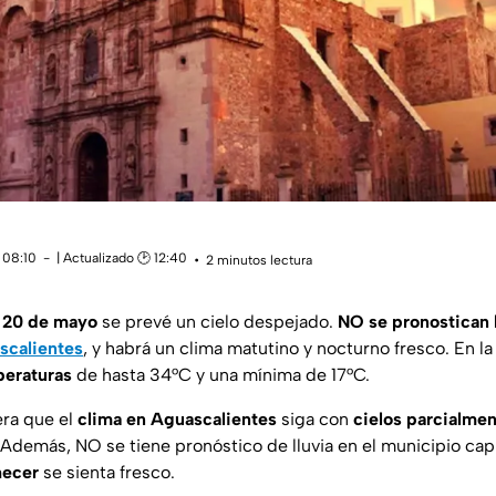
 08:10
| Actualizado 🕑 12:40
2 minutos lectura
y
20 de mayo
se prevé un cielo despejado.
NO se pronostican l
scalientes
, y habrá un clima matutino y nocturno fresco. En la
eraturas
de hasta 34°C y una mínima de 17°C.
era que el
clima en
Aguascalientes
siga con
cielos parcialme
 Además, NO se tiene pronóstico de lluvia en el municipio capi
hecer
se sienta fresco.