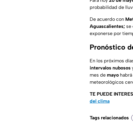
Para hoy
20 de may
probabilidad de lluv
De acuerdo con
Me
Aguascalientes;
se 
exponerse por tiemp
Pronóstico d
En los próximos día
intervalos nubosos
y
mes de
mayo
habrá
meteorológicos cerc
TE PUEDE INTERE
del clima
Tags relacionados