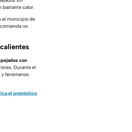
pejados sin
n bastante calor.
 el municipio de
recomienda no
calientes
spejados con
iores. Durante el
s y fenómenos
ica el pronóstico