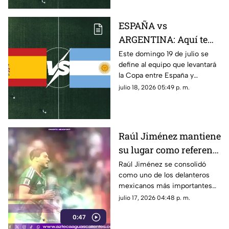
ESPAÑA vs
ARGENTINA: Aquí te
decimos donde ver en
Este domingo 19 de julio se
define al equipo que levantará
vivo y gratis la FINAL
la Copa entre España y
de la Copa Mundial de
Argentina. Conoce dónde ver
julio 18, 2026 05:49 p. m.
la FIFA 2026™ este
GRATIS y EN VIVO el partido
domingo 19 de julio
por TV Azteca. Aquí te
contamos todos los detalles.
Raúl Jiménez mantiene
su lugar como referente
del futbol mexicano
Raúl Jiménez se consolidó
como uno de los delanteros
mexicanos más importantes
tras destacar en Europa,
julio 17, 2026 04:48 p. m.
superar una grave lesión y
0:47
mantenerse como figura de la
Selección Mexicana