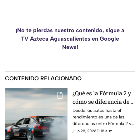
¡No te pierdas nuestro contenido, sigue a
TV Azteca Aguascalientes en Google
News!
CONTENIDO RELACIONADO
¿Qué es la Fórmula 2 y
cómo se diferencia de
la F1? Esto es lo que
Desde los autos hasta el
rendimiento es una de las
debes saber sobre el
diferencias entre Fórmula 2 y
Gran Premio de
la F1; aquí te contamos más
julio 28, 2026 11:18 a. m.
Hungría 2026
sobre las categorías del