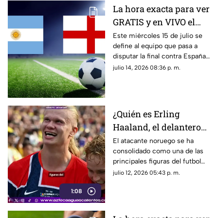
La hora exacta para ver
GRATIS y en VIVO el
partido de Argentina vs
Este miércoles 15 de julio se
define al equipo que pasa a
Inglaterra de la Copa
disputar la final contra España
Mundial de la FIFA
en la Copa Mundial de la FIFA
julio 14, 2026 08:36 p. m.
2026™ este 15 de julio
2026™; te contamos a qué
hora es el partido
¿Quién es Erling
Haaland, el delantero
conocido como "El
El atacante noruego se ha
consolidado como una de las
Vikingo"?
principales figuras del futbol
gracias a sus récords,
julio 12, 2026 05:43 p. m.
capacidad goleadora y
1:08
presencia internacional