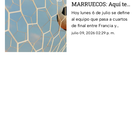
MARRUECOS: Aquí te
decimos donde ver en
Hoy lunes 6 de julio se define
al equipo que pasa a cuartos
vivo y gratis el partido
de final entre Francia y
de la Copa Mundial de
Morruecos. Conoce dónde ver
julio 09, 2026 02:29 p. m.
la FIFA 2026™ HOY
GRATIS y EN VIVO el partido
lunes 6 de julio
por TV Azteca. Aquí te
contamos todos los detalles.