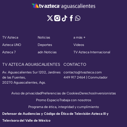
TV Azteca
Noticias
a más +
Azteca UNO
Deportes
Videos
Azteca 7
adn Noticias
TV Azteca Internacional
TV AZTECA AGUASCALIENTES
CONTACTO
Av. Aguascalientes Sur 1202, Jardines
contacto@tvazteca.com
de las Fuentes,
449 917 2464 | Conmutador
20270 Aguascalientes, Ags.
Aviso de privacidad
Preferencias de Cookies
Derechos
Inversionistas
Promo Espacio
Trabaja con nosotros
Programa de ética, integridad y cumplimiento
Defensor de Audiencias y Código de Ética de Televisión Azteca III y
Televisora del Valle de México