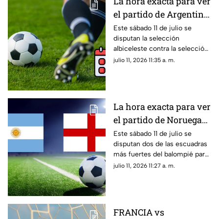
La hora exacta para ver
el partido de Argentina
vs. Suiza hoy 11 de julio
Este sábado 11 de julio se
disputan la selección
de la Copa Mundial de
albiceleste contra la selección
la FIFA 2026™
suiza para conseguir su pase a
julio 11, 2026 11:35 a. m.
la semifinal en la Copa Mundial
de la FIFA 2026™; te contamos
a qué hora es el partido
La hora exacta para ver
el partido de Noruega
vs Inglaterra hoy 11 de
Este sábado 11 de julio se
disputan dos de las escuadras
julio de la Copa
más fuertes del balompié para
Mundial de la FIFA
conseguir su pase a la
julio 11, 2026 11:27 a. m.
2026™
semifinal en la Copa Mundial
de la FIFA 2026™; te contamos
a qué hora es el partido
FRANCIA vs