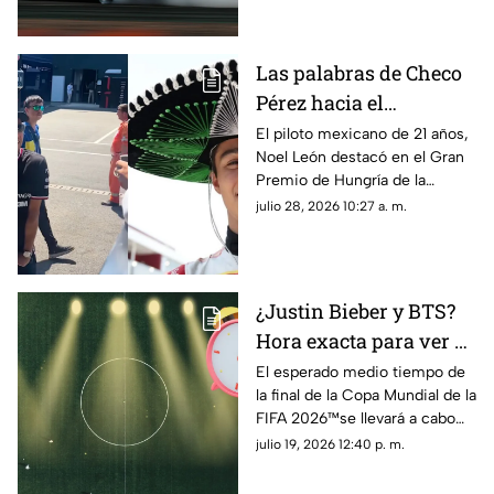
automovilismo
Las palabras de Checo
Pérez hacia el
mexicano Noel León
El piloto mexicano de 21 años,
Noel León destacó en el Gran
tras el triunfo en el
Premio de Hungría de la
Gran Premio de
Fórmula 2 y Checo Pérez le
julio 28, 2026 10:27 a. m.
Hungría
dedicó unas palabras tras el
triunfo
¿Justin Bieber y BTS?
Hora exacta para ver el
medio tiempo en la
El esperado medio tiempo de
la final de la Copa Mundial de la
final de la Copa
FIFA 2026™️se llevará a cabo
Mundial de la FIFA
hoy 19 de julio; aquí te
julio 19, 2026 12:40 p. m.
2026™️ en México
decimos a qué hora ver la
presentación musical