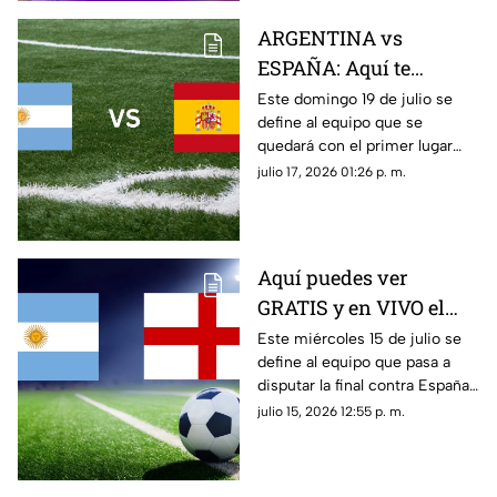
ARGENTINA vs
ESPAÑA: Aquí te
decimos donde ver en
Este domingo 19 de julio se
define al equipo que se
vivo y gratis la final de
quedará con el primer lugar
la Copa Mundial de la
entre Argentina y España.
julio 17, 2026 01:26 p. m.
FIFA 2026™ este
Conoce dónde ver GRATIS y
domingo 19 de julio
EN VIVO el partido por TV
Azteca. Aquí te contamos
todos los detalles.
Aquí puedes ver
GRATIS y en VIVO el
partido de Argentina vs
Este miércoles 15 de julio se
define al equipo que pasa a
Inglaterra de la Copa
disputar la final contra España
Mundial de la FIFA
en la Copa Mundial de la FIFA
julio 15, 2026 12:55 p. m.
2026™ este 15 de julio
2026™; te contamos a qué
hora es el partido