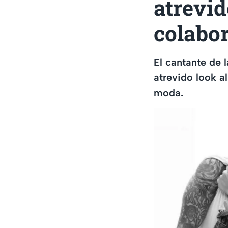
atrevi
colabo
El cantante de 
atrevido look a
moda.