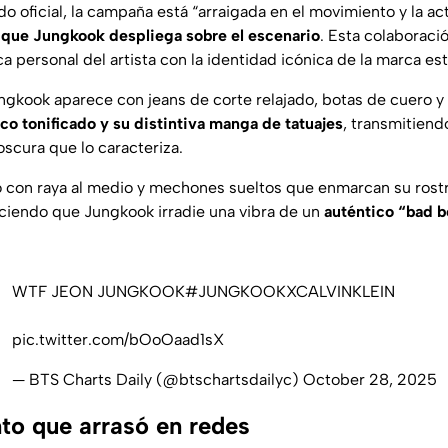
 oficial, la campaña está “arraigada en el movimiento y la act
 que Jungkook despliega sobre el escenario
. Esta colaboraci
ca personal del artista con la identidad icónica de la marca e
ngkook aparece con jeans de corte relajado, botas de cuero y
ico tonificado y su distintiva manga de tatuajes
, transmitien
oscura que lo caracteriza.
con raya al medio y mechones sueltos que enmarcan su rostro
aciendo que Jungkook irradie una vibra de un
auténtico “bad 
WTF JEON JUNGKOOK
#JUNGKOOKXCALVINKLEIN
pic.twitter.com/bOoOaad1sX
— BTS Charts Daily (@btschartsdailyc)
October 28, 2025
to que arrasó en redes