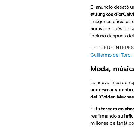
El anuncio desató u
#JungkookForCalvi
imágenes oficiales 
horas
después de s
incluso después del 
TE PUEDE INTERE
Guillermo del Toro.
Moda, música
La nueva línea de r
underwear y denim
del ‘Golden Maknae
Esta
tercera colabo
reafirmando su
infl
millones de fanátic