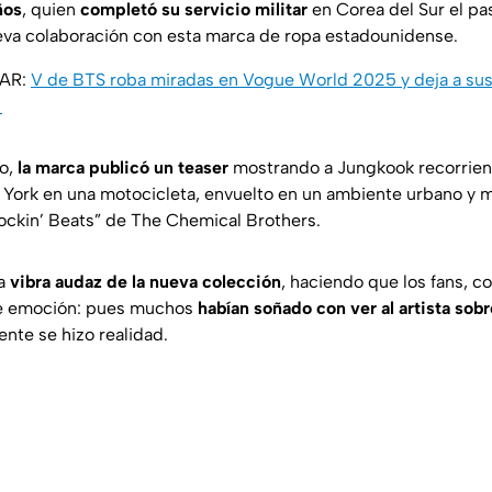
ños
, quien
completó su servicio militar
en Corea del Sur el pa
eva colaboración con esta marca de ropa estadounidense.
SAR:
V de BTS roba miradas en Vogue World 2025 y deja a sus 
.
to,
la marca publicó un teaser
mostrando a Jungkook recorriend
York en una motocicleta, envuelto en un ambiente urbano y m
ockin’ Beats” de The Chemical Brothers.
la
vibra audaz de la nueva colección
, haciendo que los fans, 
 de emoción: pues muchos
habían soñado con ver al artista sob
ente se hizo realidad.