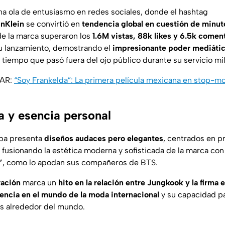
na ola de entusiasmo en redes sociales, donde el hashtag
nKlein
se convirtió en
tendencia global en cuestión de minut
de la marca superaron los
1.6M vistas, 88k likes y 6.5k coment
u lanzamiento, demostrando el
impresionante poder mediáti
tiempo que pasó fuera del ojo público durante su servicio mil
SAR:
“Soy Frankelda”: La primera película mexicana en stop-m
 y esencia personal
opa presenta
diseños audaces pero elegantes
, centrados en p
, fusionando la estética moderna y sofisticada de la marca con
’
, como lo apodan sus compañeros de BTS.
ración
marca un
hito en la relación entre Jungkook y la firma
uencia en el mundo de la moda internacional
y su capacidad p
os alrededor del mundo.