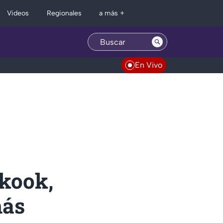
Regionales
Videos
a más +
En Vivo
gkook,
más