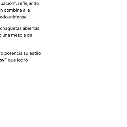
uación”, reflejando
ón combina a la
stadounidense.
 chaquetas abiertas
do una mezcla de
 potencia su estilo
boy”
que logró