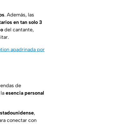
os
. Además, las
arios en tan solo 3
co
del cantante,
itar.
otion apadrinada por
rendas de
 la
esencia personal
 estadounidense
,
ara conectar con