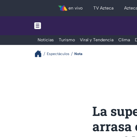
en vivo
TV Azteca
Aztec
Noticias
Turismo
Viral y Tendencia
Clima
D
Espectáculos
Nota
La supe
arrasa 