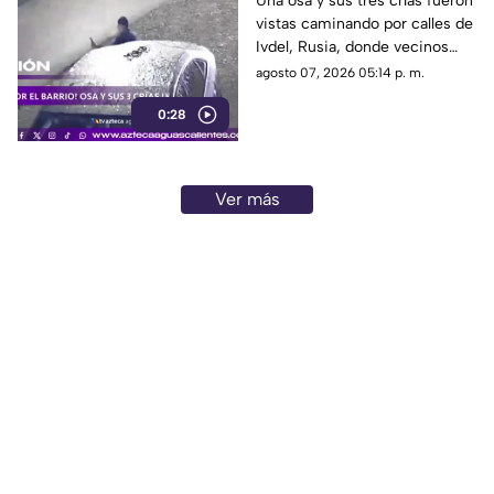
Una osa y sus tres crías fueron
vistas caminando por calles de
Ivdel, Rusia, donde vecinos
reportan un aumento en los
agosto 07, 2026 05:14 p. m.
avistamientos de estos
0:28
animales
Ver más