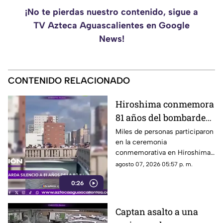
¡No te pierdas nuestro contenido, sigue a
TV Azteca Aguascalientes en Google
News!
CONTENIDO RELACIONADO
Hiroshima conmemora
81 años del bombardeo
atómico con un minuto
Miles de personas participaron
en la ceremonia
de silencio
conmemorativa en Hiroshima,
donde se recordó a las
agosto 07, 2026 05:57 p. m.
víctimas del bombardeo
0:26
atómico ocurrido en 1945
Captan asalto a una