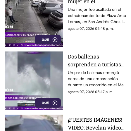
mujer en el
estacionamiento de
Una mujer fue asaltada en el
estacionamiento de Plaza Arco
Plaza Arco Lomas
Lomas, en San Andrés Cholula.
El ataque quedó registrado por
agosto 07, 2026 05:48 p. m.
cámaras de seguridad
0:25
Dos ballenas
sorprenden a turistas
durante avistamiento
Un par de ballenas emergió
cerca de una embarcación
en el Mar de Cortés
durante un recorrido en el Mar
de Cortés. El avistamiento fue
agosto 07, 2026 05:47 p. m.
captado en video y sorprendió
0:35
a los visitantes.
¡FUERTES IMÁGENES!
VIDEO: Revelan videos