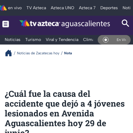
en vivo
TV Azteca
Azteca UNO
Azteca 7
Deportes
Notic
Noticias
Turismo
Viral y Tendencia
Clima
Deportes
Espec
En Vivo
Noticias de Zacatecas hoy
Nota
¿Cuál fue la causa del
accidente que dejó a 4 jóvenes
lesionados en Avenida
Aguascalientes hoy 29 de
junio?