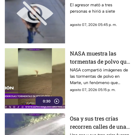
de seguridad del tiroteo
El agresor mató a tres
personas e hirió a siete
realizado en famosa
cadena de
agosto 07, 2026 05:45 p. m.
hamburguesas en
Estados Unidos
NASA muestra las
tormentas de polvo que
cubren Marte
NASA compartió imágenes de
las tormentas de polvo en
Marte, un fenómeno que
puede extenderse por miles de
agosto 07, 2026 05:15 p. m.
kilómetros y afectar las
0:30
misiones de exploración
Osa y sus tres crías
recorren calles de una
ciudad en Rusia