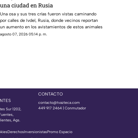
una ciudad en Rusia
Una osa y sus tres crías fueron vistas caminando
por calles de Ivdel, Rusia, donde vecinos reportan
un aumento en los avistamientos de estos animales
agosto 07, 2026 05:14 p. m.
CONTACTO
NTES
contacto@tvazteca.com
449 917 2464 | Conmutador
tes Sur 1202,
Fuentes,
ientes, Ags.
okies
Derechos
Inversionistas
Promo Espacio