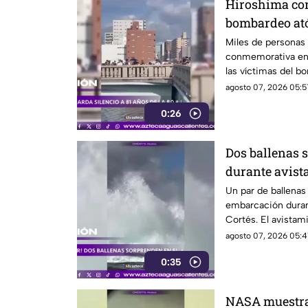
Hiroshima co
bombardeo at
silencio
Miles de personas 
conmemorativa en 
las víctimas del 
1945
agosto 07, 2026 05:5
0:26
Dos ballenas 
durante avist
Cortés
Un par de ballena
embarcación duran
Cortés. El avistam
sorprendió a los vi
agosto 07, 2026 05:4
0:35
NASA muestra 