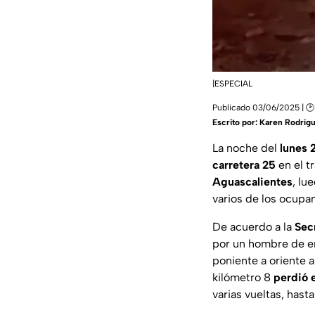
|ESPECIAL
Publicado 03/06/2025 | 🕑
Escrito por:
Karen Rodríg
La noche del
lunes 
carretera 25
en el t
Aguascalientes
, lu
varios de los ocupa
De acuerdo a la
Sec
por un hombre de e
poniente a oriente 
kilómetro 8
perdió e
varias vueltas, hast