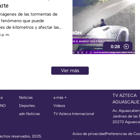
rte
mágenes de las tormentas de
n fenómeno que puede
es de kilómetros y afectar las
ración
 p. m.
0:28
Ver más
TV AZTECA
ca
Noticias
a más +
AGUASCALIE
UNO
Deportes
Videos
Av. Aguascalien
adn Noticias
TV Azteca Internacional
Jardines de las 
20270 Aguascal
Aviso de privacidad
Preferencias de Co
erechos reservados, 2025.