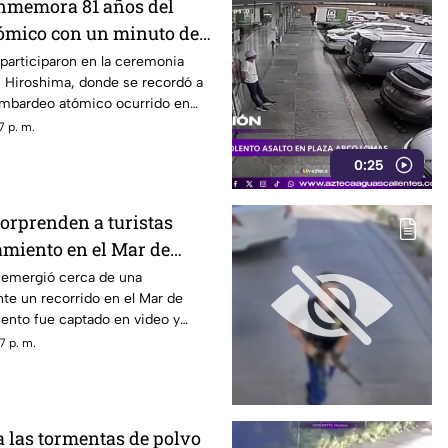
nmemora 81 años del
ómico con un minuto de
participaron en la ceremonia
Hiroshima, donde se recordó a
bombardeo atómico ocurrido en
7 p. m.
0:25
sorprenden a turistas
amiento en el Mar de
s emergió cerca de una
te un recorrido en el Mar de
iento fue captado en video y
sitantes.
7 p. m.
las tormentas de polvo