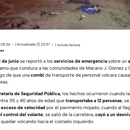
 08:26
| Actualizado 🕑 23:37
1 minuto lectura
uez
2 de junio
se reportó a los
servicios de emergencia
sobre un
ramo que conduce a las comunidades de Macario J. Gómez y
ego de que una
combi
de transporte de personal volcara caus
ntes.
retaría de Seguridad Pública,
los hechos ocurrieron cuando l
ntre 35 y 40 años de edad que
transportaba a 12 personas
, s
a
exceso de velocidad
por el pavimento mojado, cuando al llega
l control del volante
, se salió de la carretera,
cayó a un desni
a quedar volcando hacia el costado izquierdo.