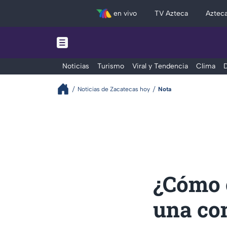
en vivo
TV Azteca
Aztec
Noticias
Turismo
Viral y Tendencia
Clima
D
Noticias de Zacatecas hoy
Nota
¿Cómo o
una com