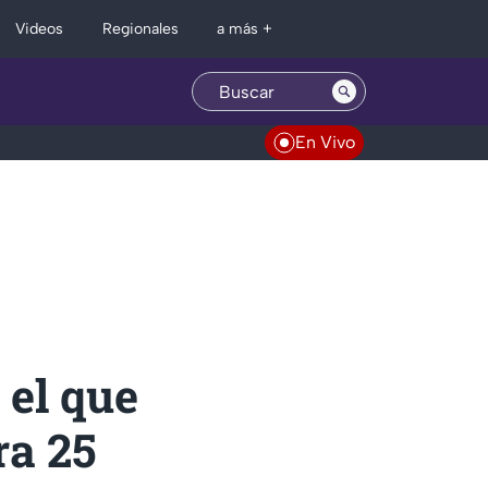
Regionales
Videos
a más +
En Vivo
 el que
ra 25