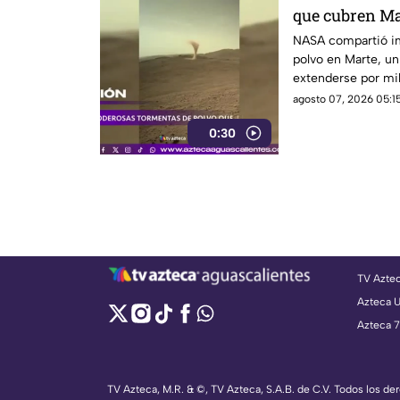
que cubren Ma
NASA compartió i
polvo en Marte, u
extenderse por mil
misiones de explo
agosto 07, 2026 05:15
0:30
TV Azte
Azteca 
Azteca 7
TV Azteca, M.R. & ©, TV Azteca, S.A.B. de C.V. Todos los d