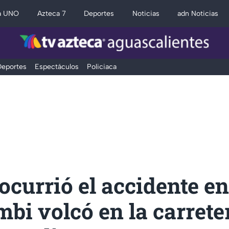
a UNO
Azteca 7
Deportes
Noticias
adn Noticias
eportes
Espectáculos
Policiaca
currió el accidente en
bi volcó en la carrete