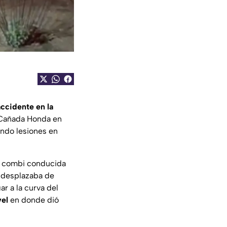
accidente en la
 Cañada Honda en
ando lesiones en
a combi conducida
e desplazaba de
r a la curva del
vel
en donde dió