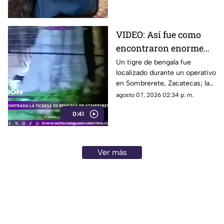
VIDEO: Así fue como
encontraron enorme
tigre de bengala en un
Un tigre de bengala fue
localizado durante un operativo
campamento de grupos
en Sombrerete, Zacatecas; la
delictivos en Zacatecas
Profepa trasladó al ejemplar a
agosto 07, 2026 02:34 p. m.
un zoológico para recibir
0:41
atención especializada
Ver más