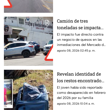
Camión de tres
toneladas se impacta
en Mercado de Abastos
El impacto fue directo contra
un negocio de quesos en las
Zacatecas ¿hay
inmediaciones del Mercado de
lesionados?
Abastos
agosto 08, 2026 02:45 p. m.
Revelan identidad de
los restos encontrados
en una maleta en
El joven había sido reportado
como desaparecido en febrero
Villanueva; era un
del 2026 por su familia
joven de 17 años con
agosto 08, 2026 10:04 a. m.
ficha de búsqueda