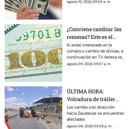
informamos cuál es el precio
agosto 10, 2026 09:04 a. m.
del dólar en Zacatecas hoy 10
de agosto 2026
¿Conviene cambiar las
remesas? Este es el
precio del dólar hoy
Si estás interesado en la
compra o cambio de divisas, a
domingo 9 de agosto en
continuación en TV Azteca te
Zacatecas
informamos cuál es el precio
agosto 09, 2026 09:07 a. m.
del dólar en Zacatecas hoy 9
de agosto 2026
ÚLTIMA HORA:
Volcadura de tráiler
con envases de cerveza
Los carriles con dirección
hacia Zacatecas se encuentran
en Tránsito Pesado;
afectados
circulación afectada
agosto 08, 2026 04:05 p. m.