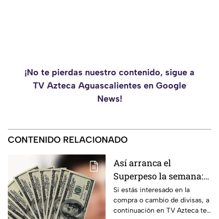
¡No te pierdas nuestro contenido, sigue a
TV Azteca Aguascalientes en Google
News!
CONTENIDO RELACIONADO
Así arranca el
Superpeso la semana:
Este es el precio del
Si estás interesado en la
compra o cambio de divisas, a
dólar hoy lunes 10 de
continuación en TV Azteca te
agosto en Zacatecas