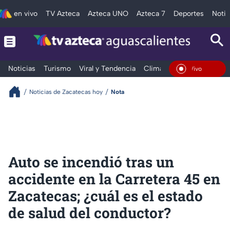
en vivo
TV Azteca
Azteca UNO
Azteca 7
Deportes
Notic
Noticias
Turismo
Viral y Tendencia
Clima
Deportes
Espec
En Vivo
Noticias de Zacatecas hoy
Nota
Auto se incendió tras un
accidente en la Carretera 45 en
Zacatecas; ¿cuál es el estado
de salud del conductor?