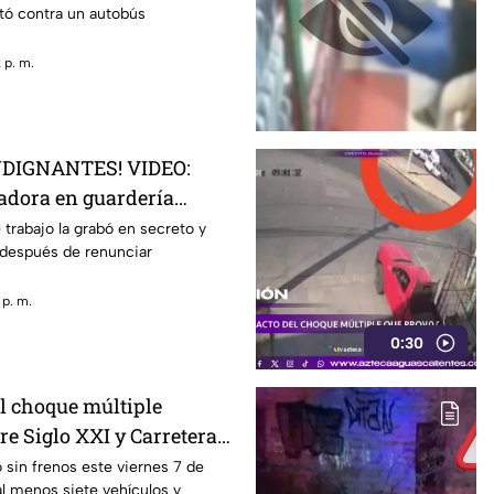
tó contra un autobús
 p. m.
NDIGNANTES! VIDEO:
adora en guardería
 torturando a los niños
trabajo la grabó en secreto y
 después de renunciar
 p. m.
0:30
l choque múltiple
re Siglo XXI y Carretera
niente HOY 7 de agosto
ó sin frenos este viernes 7 de
l menos siete vehículos y