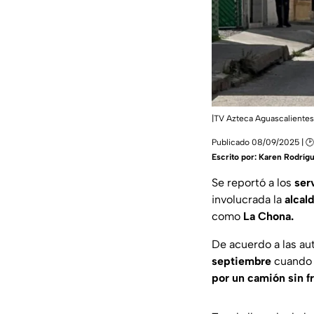
|TV Azteca Aguascalientes
Publicado 08/09/2025 | 🕑 
Escrito por:
Karen Rodríg
Se reportó a los
ser
involucrada la
alcal
como
La Chona.
De acuerdo a las au
septiembre
cuando l
por un camión sin f