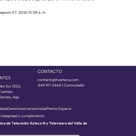
agosto 07, 2026 10:08 a. m.
CONTACTO
NTES
contacto@tvazteca.com
449 917 2464 | Conmutador
tes Sur 1202,
Fuentes,
ientes, Ags.
okies
Derechos
Inversionistas
Promo Espacio
 integridad y cumplimiento
a de Televisión Azteca III y Televisora del Valle de