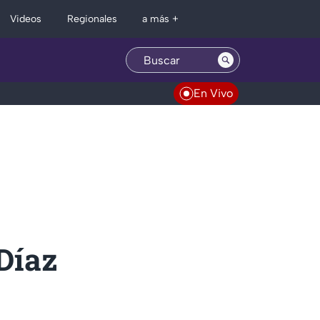
Regionales
Videos
a más +
En Vivo
Díaz