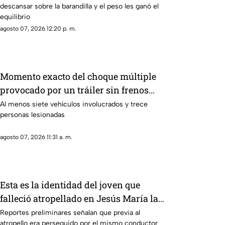
descansar sobre la barandilla y el peso les ganó el
cuando uno cargaba el otro; ambos
equilibrio
fallecieron
agosto 07, 2026 12:20 p. m.
Momento exacto del choque múltiple
provocado por un tráiler sin frenos
HOY 7 de agosto en Aguascalientes
Al menos siete vehículos involucrados y trece
personas lesionadas
agosto 07, 2026 11:31 a. m.
Esta es la identidad del joven que
falleció atropellado en Jesús María la
noche del 6 de agosto
Reportes preliminares señalan que previa al
atropello era perseguido por el mismo conductor