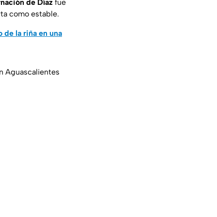
rnación de Díaz
fue
rta como estable.
e la riña en una
en Aguascalientes