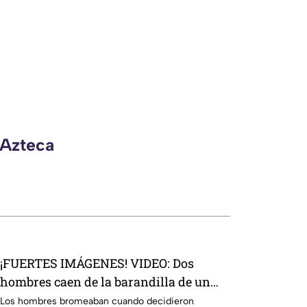
 Azteca
¡FUERTES IMÁGENES! VIDEO: Dos
hombres caen de la barandilla de un
mercado tras perder el equilibrio
Los hombres bromeaban cuando decidieron