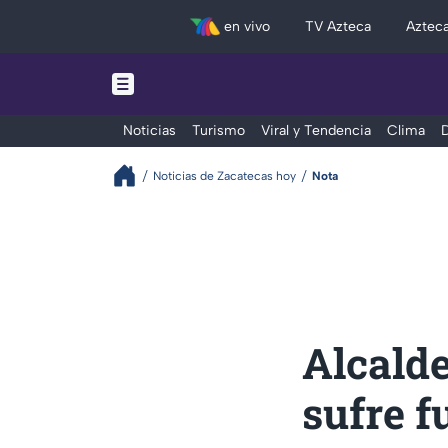
en vivo
TV Azteca
Aztec
Noticias
Turismo
Viral y Tendencia
Clima
D
Noticias de Zacatecas hoy
Nota
Alcald
sufre f