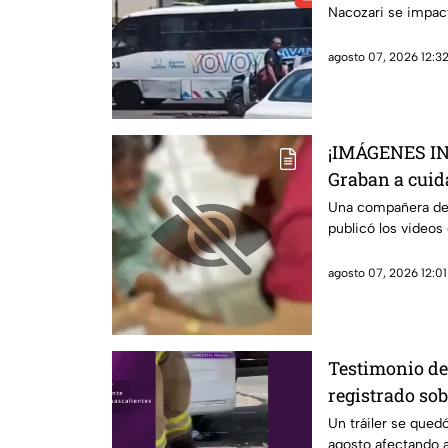
Nacozari se impac
agosto 07, 2026 12:32
¡IMÁGENES I
Graban a cuid
maltratando y
Una compañera de 
publicó los videos
agosto 07, 2026 12:01
Testimonio de
registrado sob
federal 70 Po
Un tráiler se qued
agosto afectando a