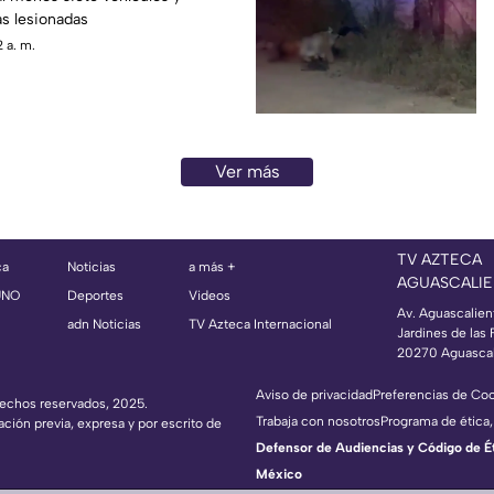
s lesionadas
 a. m.
Ver más
TV AZTECA
ca
Noticias
a más +
AGUASCALIE
UNO
Deportes
Videos
Av. Aguascalien
adn Noticias
TV Azteca Internacional
Jardines de las 
20270 Aguascal
Aviso de privacidad
Preferencias de Co
erechos reservados, 2025.
Trabaja con nosotros
Programa de ética,
ación previa, expresa y por escrito de
Defensor de Audiencias y Código de Étic
México