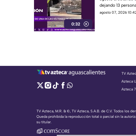
dejando 13 persona
agosto 07, 2026 10:42
0:32
TV Azte
Azteca 
Azteca 7
TV Azteca, M.R. & ©, TV Azteca, S.A.B. de C.V. Todos los d
Queda prohibida la reproducción total o parcial sin la autoriz
su titular.