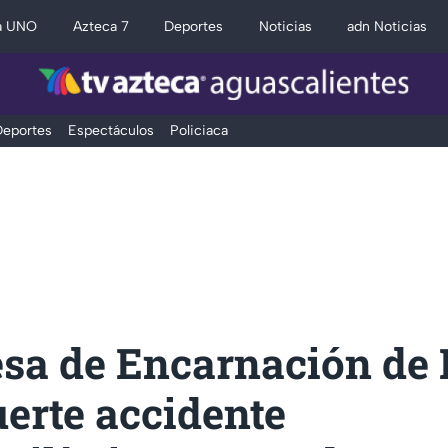
a UNO
Azteca 7
Deportes
Noticias
adn Noticias
eportes
Espectáculos
Policiaca
esa de Encarnación de 
uerte accidente