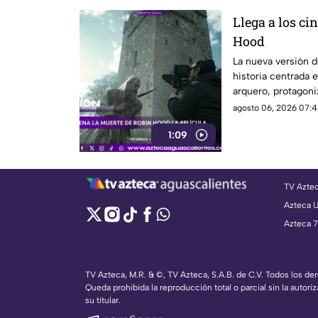
Llega a los ci
Hood
La nueva versión 
historia centrada e
arquero, protagon
agosto 06, 2026 07:4
1:09
TV Azte
Azteca 
Azteca 7
TV Azteca, M.R. & ©, TV Azteca, S.A.B. de C.V. Todos los d
Queda prohibida la reproducción total o parcial sin la autoriz
su titular.