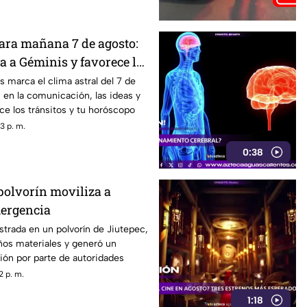
para mañana 7 de agosto:
a a Géminis y favorece la
n
 marca el clima astral del 7 de
 en la comunicación, las ideas y
e los tránsitos y tu horóscopo
3 p. m.
0:38
polvorín moviliza a
mergencia
strada en un polvorín de Jiutepec,
ños materiales y generó un
ión por parte de autoridades
2 p. m.
1:18