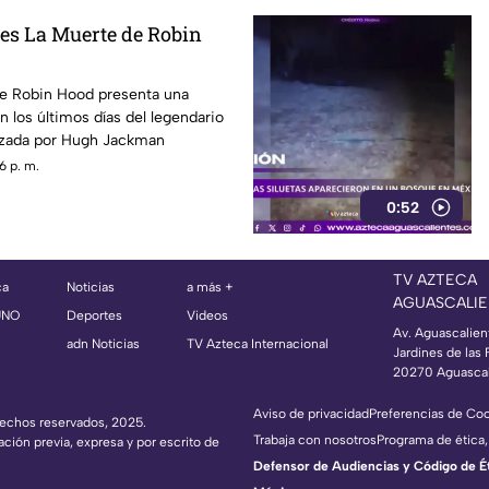
nes La Muerte de Robin
de Robin Hood presenta una
n los últimos días del legendario
izada por Hugh Jackman
6 p. m.
0:52
TV AZTECA
ca
Noticias
a más +
AGUASCALIE
UNO
Deportes
Videos
Av. Aguascalien
adn Noticias
TV Azteca Internacional
Jardines de las 
20270 Aguascal
Aviso de privacidad
Preferencias de Co
erechos reservados, 2025.
Trabaja con nosotros
Programa de ética,
ación previa, expresa y por escrito de
Defensor de Audiencias y Código de Étic