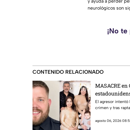
y ayuda a perder pe
neurológicos son sig
¡No te
CONTENIDO RELACIONADO
MASACRE en C
estadounidense
expareja mexi
El agresor intentó
crimen y tras rapta
prohibieran ac
violencia fami
agosto 06, 2026 08:5