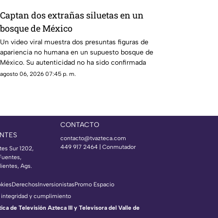
Captan dos extrañas siluetas en un
bosque de México
Un video viral muestra dos presuntas figuras de
apariencia no humana en un supuesto bosque de
México. Su autenticidad no ha sido confirmada
agosto 06, 2026 07:45 p. m.
CONTACTO
NTES
contacto@tvazteca.com
449 917 2464 | Conmutador
tes Sur 1202,
Fuentes,
ientes, Ags.
okies
Derechos
Inversionistas
Promo Espacio
 integridad y cumplimiento
a de Televisión Azteca III y Televisora del Valle de