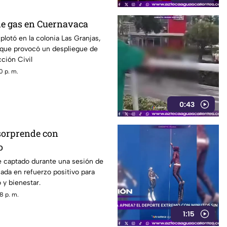
de gas en Cuernavaca
plotó en la colonia Las Granjas,
 que provocó un despliegue de
ción Civil
0 p. m.
0:43
sorprende con
o
e captado durante una sesión de
ada en refuerzo positivo para
o y bienestar.
8 p. m.
1:15