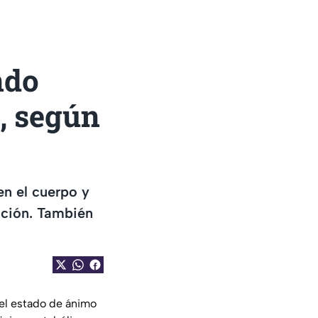
ndo
s, según
en el cuerpo y
ación. También
a el estado de ánimo