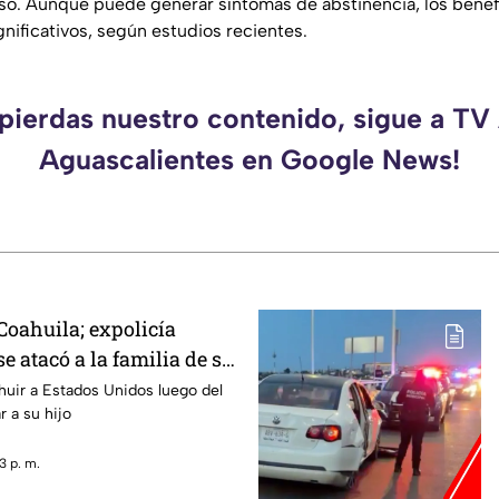
so. Aunque puede generar síntomas de abstinencia, los benef
nificativos, según estudios recientes.
 pierdas nuestro contenido, sigue a TV
Aguascalientes en Google News!
oahuila; expolicía
 atacó a la familia de su
cana luego de que le
 huir a Estados Unidos luego del
r a su hijo
ercarse a su hijo por
liar
3 p. m.