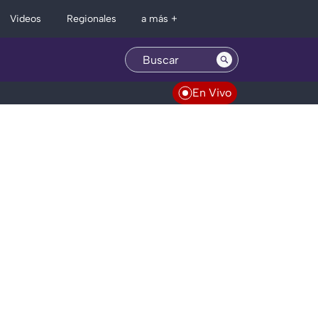
Regionales
Videos
a más +
En Vivo