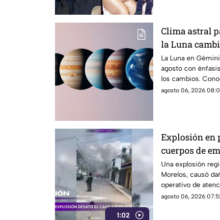
Clima astral 
la Luna cambi
comunicació
La Luna en Géminis
agosto con énfasis
los cambios. Conoc
agosto 06, 2026 08:0
Explosión en 
cuerpos de e
Una explosión regi
Morelos, causó da
operativo de atenc
agosto 06, 2026 07:5
1:02