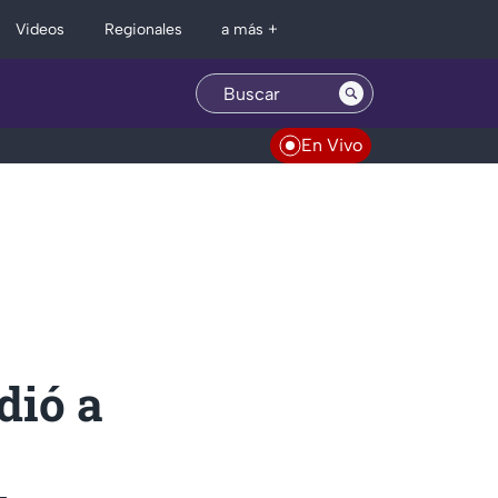
Regionales
Videos
a más +
En Vivo
dió a