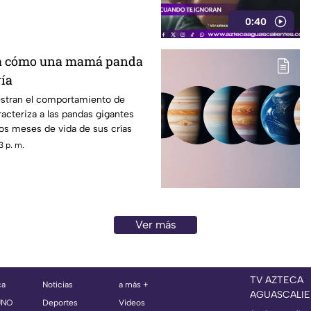
0:40
a cómo una mamá panda
ría
stran el comportamiento de
acteriza a las pandas gigantes
os meses de vida de sus crías
3 p. m.
Ver más
TV AZTECA
ca
Noticias
a más +
AGUASCALIE
UNO
Deportes
Videos