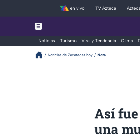
en vivo
TV Azteca
Aztec
Noticias
Turismo
Viral y Tendencia
Clima
D
Noticias de Zacatecas hoy
Nota
Así fue
una mu