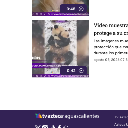
0:48
Video muestr
protege a su c
Las imágenes mue
protección que car
durante los primer
agosto 05, 2026 07:5
0:42
TV Azte
Azteca 