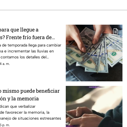
para que llegue a
? Frente frío fuera de
ctará en agosto 2026
ra de temporada llega para cambiar
ma e incrementar las lluvias en
 contamos los detalles del
4 a. m.
o mismo puede beneficiar
ión y la memoria
dican que verbalizar
e favorecer la memoria, la
 manejo de situaciones estresantes
5 p. m.