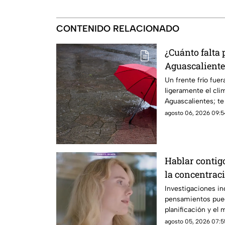
CONTENIDO RELACIONADO
¿Cuánto falta 
Aguascalientes
temporada afe
Un frente frío fue
ligeramente el cli
Aguascalientes; te
pronóstico
agosto 06, 2026 09:5
Hablar contig
la concentrac
Investigaciones in
pensamientos pued
planificación y el
agosto 05, 2026 07:5