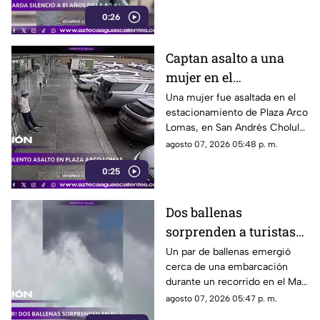
víctimas del bombardeo
0:26
atómico ocurrido en 1945
Captan asalto a una
mujer en el
estacionamiento de
Una mujer fue asaltada en el
estacionamiento de Plaza Arco
Plaza Arco Lomas
Lomas, en San Andrés Cholula.
El ataque quedó registrado por
agosto 07, 2026 05:48 p. m.
cámaras de seguridad
0:25
Dos ballenas
sorprenden a turistas
durante avistamiento
Un par de ballenas emergió
cerca de una embarcación
en el Mar de Cortés
durante un recorrido en el Mar
de Cortés. El avistamiento fue
agosto 07, 2026 05:47 p. m.
captado en video y sorprendió