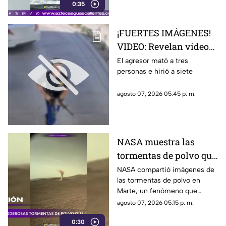
0:35
a los visitantes.
¡FUERTES IMÁGENES!
VIDEO: Revelan videos
de seguridad del tiroteo
El agresor mató a tres
personas e hirió a siete
realizado en famosa
cadena de
agosto 07, 2026 05:45 p. m.
hamburguesas en
Estados Unidos
NASA muestra las
tormentas de polvo que
cubren Marte
NASA compartió imágenes de
las tormentas de polvo en
Marte, un fenómeno que
puede extenderse por miles de
agosto 07, 2026 05:15 p. m.
kilómetros y afectar las
0:30
misiones de exploración