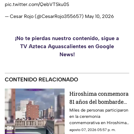
pic.twitter.com/QebVTSku0S
— Cesar Rojo (@CesarRojo355657)
May 10, 2026
¡No te pierdas nuestro contenido, sigue a
TV Azteca Aguascalientes en Google
News!
CONTENIDO RELACIONADO
Hiroshima conmemora
81 años del bombardeo
atómico con un minuto
Miles de personas participaron
en la ceremonia
de silencio
conmemorativa en Hiroshima,
donde se recordó a las
agosto 07, 2026 05:57 p. m.