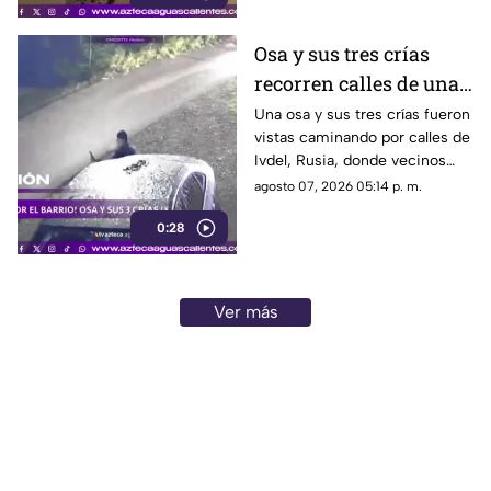
Osa y sus tres crías
recorren calles de una
ciudad en Rusia
Una osa y sus tres crías fueron
vistas caminando por calles de
Ivdel, Rusia, donde vecinos
reportan un aumento en los
agosto 07, 2026 05:14 p. m.
avistamientos de estos
0:28
animales
Ver más