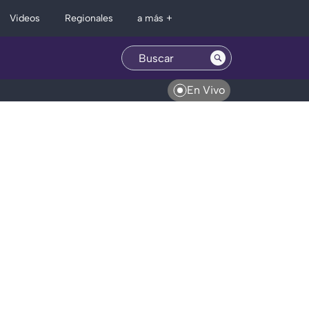
Regionales
Videos
a más +
En Vivo