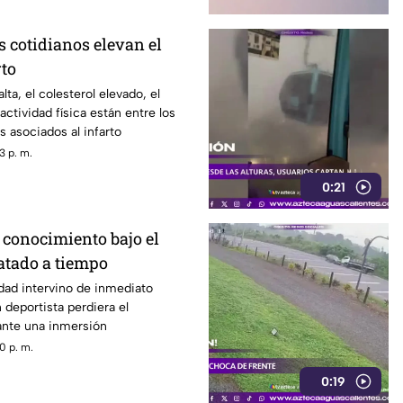
s cotidianos elevan el
rto
alta, el colesterol elevado, el
 actividad física están entre los
s asociados al infarto
3 p. m.
0:21
 conocimiento bajo el
atado a tiempo
dad intervino de inmediato
deportista perdiera el
nte una inmersión
0 p. m.
0:19