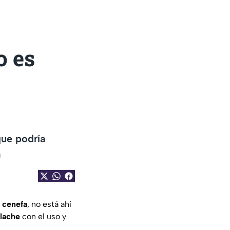
o es
que podría
a
o
cenefa
, no está ahí
ilache
con el uso y