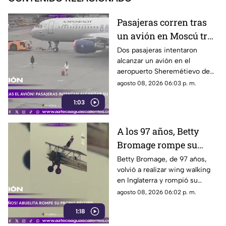
Pasajeras corren tras
un avión en Moscú tras
llegar tarde a su vuelo
Dos pasajeras intentaron
alcanzar un avión en el
aeropuerto Sheremétievo de
Moscú tras llegar tarde a su
agosto 08, 2026 06:03 p. m.
vuelo, pero no pudieron
1:03
abordarlo
A los 97 años, Betty
Bromage rompe su
propio récord Guinness
Betty Bromage, de 97 años,
volvió a realizar wing walking
en las alturas
en Inglaterra y rompió su
propio récord Guinness tras
agosto 08, 2026 06:02 p. m.
superar un accidente
1:18
cerebrovascular