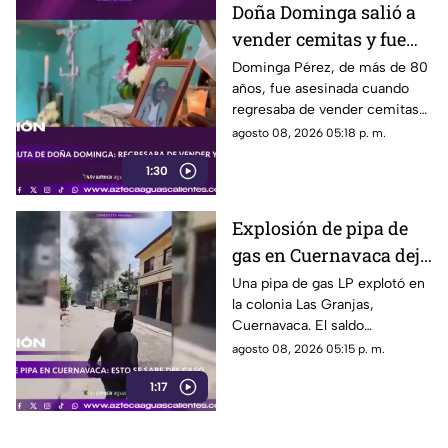
Doña Dominga salió a
vender cemitas y fue
asesinada al regresar a
Dominga Pérez, de más de 80
años, fue asesinada cuando
casa; así fue la agresión
regresaba de vender cemitas
(VIDEO)
en Chachapa. La Fiscalía de
agosto 08, 2026 05:18 p. m.
Puebla investiga el caso
1:30
Explosión de pipa de
gas en Cuernavaca deja
21 personas lesionadas
Una pipa de gas LP explotó en
la colonia Las Granjas,
Cuernavaca. El saldo
preliminar es de 21 lesionados
agosto 08, 2026 05:15 p. m.
y 32 inmuebles afectados
1:17