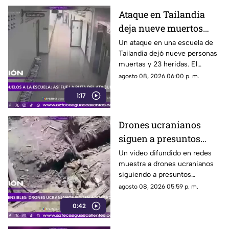
Ataque en Tailandia
deja nueve muertos
tras agresión en una
Un ataque en una escuela de
Tailandia dejó nueve personas
escuela
muertas y 23 heridas. El
presunto agresor, de 14 años,
agosto 08, 2026 06:00 p. m.
también falleció
1:17
Drones ucranianos
siguen a presuntos
soldados rusos durante
Un video difundido en redes
muestra a drones ucranianos
varias horas
siguiendo a presuntos
soldados rusos antes de un
agosto 08, 2026 05:59 p. m.
ataque durante la guerra
0:42