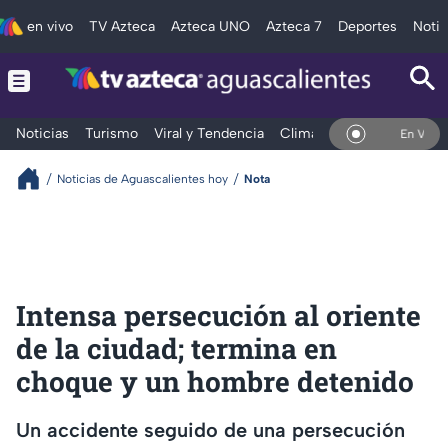
en vivo
TV Azteca
Azteca UNO
Azteca 7
Deportes
Notic
Noticias
Turismo
Viral y Tendencia
Clima
Deportes
Espec
En Vivo
Noticias de Aguascalientes hoy
Nota
Intensa persecución al oriente
de la ciudad; termina en
choque y un hombre detenido
Un accidente seguido de una persecución