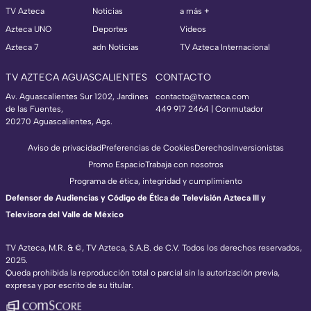
TV Azteca
Noticias
a más +
Azteca UNO
Deportes
Videos
Azteca 7
adn Noticias
TV Azteca Internacional
TV AZTECA AGUASCALIENTES
CONTACTO
Av. Aguascalientes Sur 1202, Jardines
contacto@tvazteca.com
de las Fuentes,
449 917 2464 | Conmutador
20270 Aguascalientes, Ags.
Aviso de privacidad
Preferencias de Cookies
Derechos
Inversionistas
Promo Espacio
Trabaja con nosotros
Programa de ética, integridad y cumplimiento
Defensor de Audiencias y Código de Ética de Televisión Azteca III y
Televisora del Valle de México
TV Azteca, M.R. & ©, TV Azteca, S.A.B. de C.V. Todos los derechos reservados,
2025.
Queda prohibida la reproducción total o parcial sin la autorización previa,
expresa y por escrito de su titular.