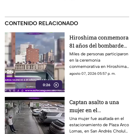
CONTENIDO RELACIONADO
Hiroshima conmemora
81 años del bombardeo
atómico con un minuto
Miles de personas participaron
en la ceremonia
de silencio
conmemorativa en Hiroshima,
donde se recordó a las
agosto 07, 2026 05:57 p. m.
víctimas del bombardeo
0:26
atómico ocurrido en 1945
Captan asalto a una
mujer en el
estacionamiento de
Una mujer fue asaltada en el
estacionamiento de Plaza Arco
Plaza Arco Lomas
Lomas, en San Andrés Cholula.