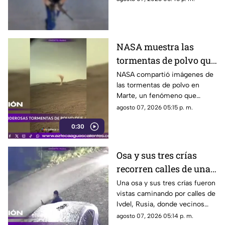
hamburguesas en
Estados Unidos
NASA muestra las
tormentas de polvo que
cubren Marte
NASA compartió imágenes de
las tormentas de polvo en
Marte, un fenómeno que
puede extenderse por miles de
agosto 07, 2026 05:15 p. m.
kilómetros y afectar las
0:30
misiones de exploración
Osa y sus tres crías
recorren calles de una
ciudad en Rusia
Una osa y sus tres crías fueron
vistas caminando por calles de
Ivdel, Rusia, donde vecinos
reportan un aumento en los
agosto 07, 2026 05:14 p. m.