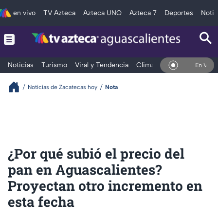
en vivo
TV Azteca
Azteca UNO
Azteca 7
Deportes
Notic
Noticias
Turismo
Viral y Tendencia
Clima
Deportes
Espec
En Vivo
Noticias de Zacatecas hoy
Nota
¿Por qué subió el precio del
pan en Aguascalientes?
Proyectan otro incremento en
esta fecha