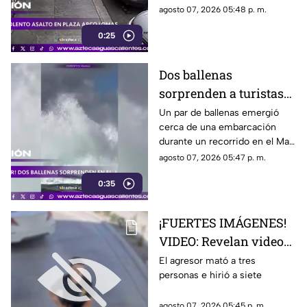
El ataque quedó registrado por
agosto 07, 2026 05:48 p. m.
cámaras de seguridad
0:25
Dos ballenas
sorprenden a turistas
durante avistamiento
Un par de ballenas emergió
cerca de una embarcación
en el Mar de Cortés
durante un recorrido en el Mar
de Cortés. El avistamiento fue
agosto 07, 2026 05:47 p. m.
captado en video y sorprendió
0:35
a los visitantes.
¡FUERTES IMÁGENES!
VIDEO: Revelan videos
de seguridad del tiroteo
El agresor mató a tres
personas e hirió a siete
realizado en famosa
cadena de
agosto 07, 2026 05:45 p. m.