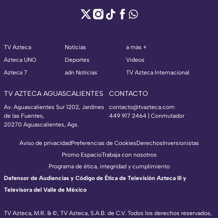
TV Azteca
Noticias
a más +
Azteca UNO
Deportes
Videos
Azteca 7
adn Noticias
TV Azteca Internacional
TV AZTECA AGUASCALIENTES
CONTACTO
Av. Aguascalientes Sur 1202, Jardines
contacto@tvazteca.com
de las Fuentes,
449 917 2464 | Conmutador
20270 Aguascalientes, Ags.
Aviso de privacidad
Preferencias de Cookies
Derechos
Inversionistas
Promo Espacio
Trabaja con nosotros
Programa de ética, integridad y cumplimiento
Defensor de Audiencias y Código de Ética de Televisión Azteca III y
Televisora del Valle de México
TV Azteca, M.R. & ©, TV Azteca, S.A.B. de C.V. Todos los derechos reservados,