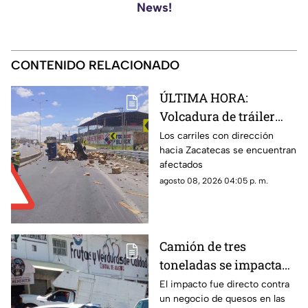
News!
CONTENIDO RELACIONADO
ÚLTIMA HORA:
Volcadura de tráiler
con envases de cerveza
Los carriles con dirección
hacia Zacatecas se encuentran
en Tránsito Pesado;
afectados
circulación afectada
agosto 08, 2026 04:05 p. m.
Camión de tres
toneladas se impacta
en Mercado de Abastos
El impacto fue directo contra
un negocio de quesos en las
Zacatecas ¿hay