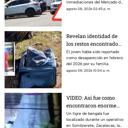
inmediaciones del Mercado de
lesionados?
Abastos
agosto 08, 2026 02:45 p. m.
Revelan identidad de
los restos encontrados
en una maleta en
El joven había sido reportado
como desaparecido en febrero
Villanueva; era un
del 2026 por su familia
joven de 17 años con
agosto 08, 2026 10:04 a. m.
ficha de búsqueda
VIDEO: Así fue como
encontraron enorme
tigre de bengala en un
Un tigre de bengala fue
localizado durante un operativo
campamento de grupos
en Sombrerete, Zacatecas; la