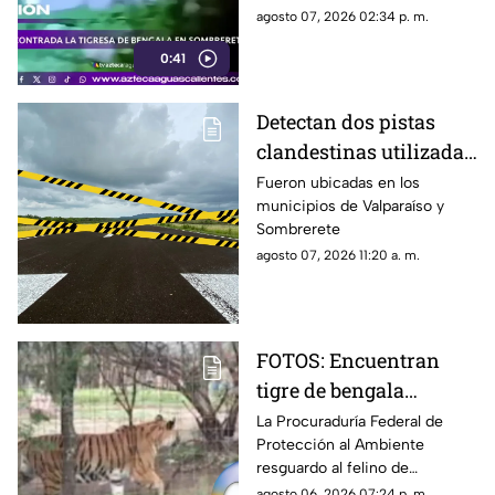
delictivos en Zacatecas
Profepa trasladó al ejemplar a
agosto 07, 2026 02:34 p. m.
un zoológico para recibir
0:41
atención especializada
Detectan dos pistas
clandestinas utilizadas
por aeronaves de
Fueron ubicadas en los
municipios de Valparaíso y
grupos delictivos en
Sombrerete
Zacatecas
agosto 07, 2026 11:20 a. m.
FOTOS: Encuentran
tigre de bengala
durante operativo en
La Procuraduría Federal de
Protección al Ambiente
Zacatecas ¿Era de un
resguardo al felino de
líder criminal?
aproximadamente dos años de
agosto 06, 2026 07:24 p. m.