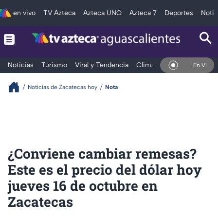
en vivo
TV Azteca
Azteca UNO
Azteca 7
Deportes
Notic
Noticias
Turismo
Viral y Tendencia
Clima
Deportes
Espec
En Vivo
Noticias de Zacatecas hoy
Nota
¿Conviene cambiar remesas?
Este es el precio del dólar hoy
jueves 16 de octubre en
Zacatecas