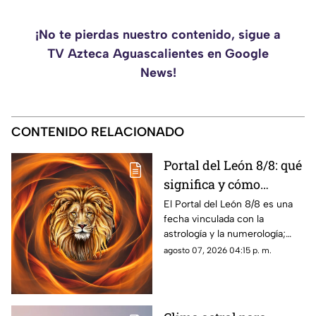
¡No te pierdas nuestro contenido, sigue a
TV Azteca Aguascalientes en Google
News!
CONTENIDO RELACIONADO
Portal del León 8/8: qué
significa y cómo
aprovechar la energía
El Portal del León 8/8 es una
fecha vinculada con la
de esta fecha
astrología y la numerología;
conoce qué significa, por qué
agosto 07, 2026 04:15 p. m.
recibe ese nombre y las
prácticas más comunes