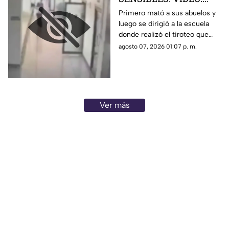
Momento exacto en que
Primero mató a sus abuelos y
luego se dirigió a la escuela
un adolescente de 14
donde realizó el tiroteo que
años realiza un tiroteo
dejó cinco maestros sin vida y
agosto 07, 2026 01:07 p. m.
masivo en su escuela;
más de 30 lesionados
ocho personas muertas
Ver más