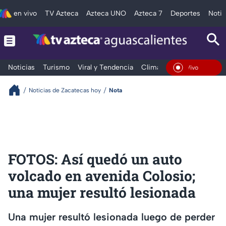
en vivo
TV Azteca
Azteca UNO
Azteca 7
Deportes
Notic
Noticias
Turismo
Viral y Tendencia
Clima
Deportes
Espec
En Vivo
Noticias de Zacatecas hoy
Nota
FOTOS: Así quedó un auto
volcado en avenida Colosio;
una mujer resultó lesionada
Una mujer resultó lesionada luego de perder