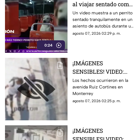
al viajar sentado como
un pasajero en un
Un video muestra a un perrito
sentado tranquilamente en un
autobús
asiento de autobús durante un
recorrido. Usuarios destacaron
agosto 07, 2026 02:29 p. m.
su comportamiento y la
0:24
escena se viralizó
¡IMÁGENES
SENSIBLES! VIDEO:
Adulto mayor muere
Los hechos ocurrieron en la
avenida Ruiz Cortines en
atropellado por un
Monterrey
tráiler luego de ser
agosto 07, 2026 02:25 p. m.
empujado sin motivo
por un sujeto en la
banqueta
¡IMÁGENES
SENSIBLES! VIDEO: