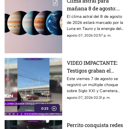
Clima astral para
mañana 8 de agosto:
los principales
El clima astral del 8 de agosto
de 2026 estará marcado por la
movimientos
Luna en Tauro y la energía del
planetarios y el
Sol en Leo. Conoce los
agosto 07, 2026 02:57 p. m.
horóscopo de cada
principales tránsitos y el
signo
horóscopo de cada signo
VIDEO IMPACTANTE:
Testigos graban el
momento exacto en que
Este viernes 7 de agosto se
registró un múltiple choque
tráiler impacta varios
sobre Siglo XXI y Carretera
autos en
Federal 70 Oriente
agosto 07, 2026 02:31 p. m.
Aguascalientes
0:23
Perrito conquista redes