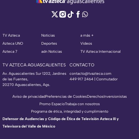
TV Azteca
Noticias
a más +
Azteca UNO
Deportes
Videos
Azteca 7
adn Noticias
TV Azteca Internacional
TV AZTECA AGUASCALIENTES
CONTACTO
Av. Aguascalientes Sur 1202, Jardines
contacto@tvazteca.com
de las Fuentes,
449 917 2464 | Conmutador
20270 Aguascalientes, Ags.
Aviso de privacidad
Preferencias de Cookies
Derechos
Inversionistas
Promo Espacio
Trabaja con nosotros
Programa de ética, integridad y cumplimiento
Defensor de Audiencias y Código de Ética de Televisión Azteca III y
Televisora del Valle de México