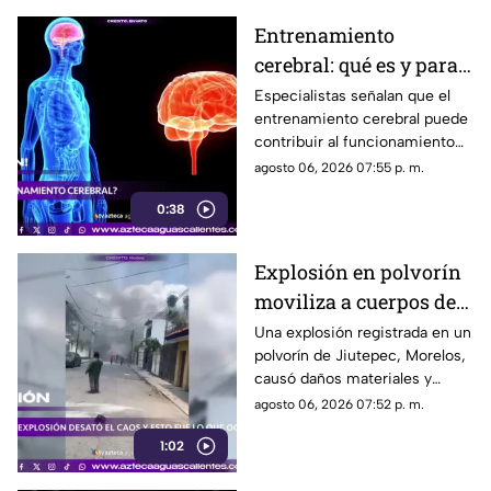
Entrenamiento
cerebral: qué es y para
qué sirve
Especialistas señalan que el
entrenamiento cerebral puede
contribuir al funcionamiento
cognitivo cuando se combina
agosto 06, 2026 07:55 p. m.
con hábitos saludables
0:38
Explosión en polvorín
moviliza a cuerpos de
emergencia
Una explosión registrada en un
polvorín de Jiutepec, Morelos,
causó daños materiales y
generó un operativo de
agosto 06, 2026 07:52 p. m.
atención por parte de
1:02
autoridades