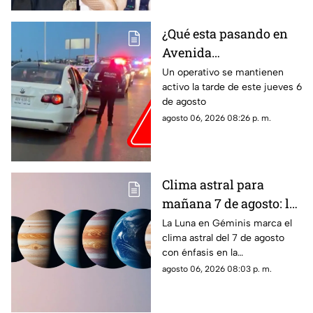
a su hijo por violencia
familiar
¿Qué esta pasando en
Avenida
Aguascalientes?
Un operativo se mantienen
activo la tarde de este jueves 6
Reportan persecución y
de agosto
accidente vehicular
agosto 06, 2026 08:26 p. m.
Clima astral para
mañana 7 de agosto: la
Luna cambia a Géminis
La Luna en Géminis marca el
clima astral del 7 de agosto
y favorece la
con énfasis en la
comunicación
comunicación, las ideas y los
agosto 06, 2026 08:03 p. m.
cambios. Conoce los tránsitos
y tu horóscopo