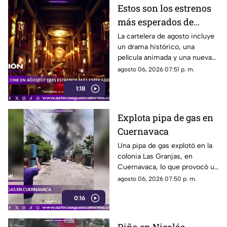
Estos son los estrenos
más esperados de
agosto
La cartelera de agosto incluye
un drama histórico, una
película animada y una nueva
entrega de terror para distintos
agosto 06, 2026 07:51 p. m.
públicos.
1:18
Explota pipa de gas en
Cuernavaca
Una pipa de gas explotó en la
colonia Las Granjas, en
Cuernavaca, lo que provocó un
despliegue de bomberos y
agosto 06, 2026 07:50 p. m.
Protección Civil
0:16