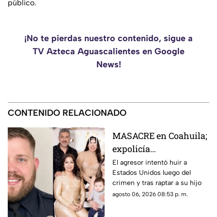
público.
¡No te pierdas nuestro contenido, sigue a
TV Azteca Aguascalientes en Google
News!
CONTENIDO RELACIONADO
MASACRE en Coahuila;
expolicía
estadounidense atacó a
El agresor intentó huir a
Estados Unidos luego del
la familia de su
crimen y tras raptar a su hijo
expareja mexicana
agosto 06, 2026 08:53 p. m.
luego de que le
prohibieran acercarse