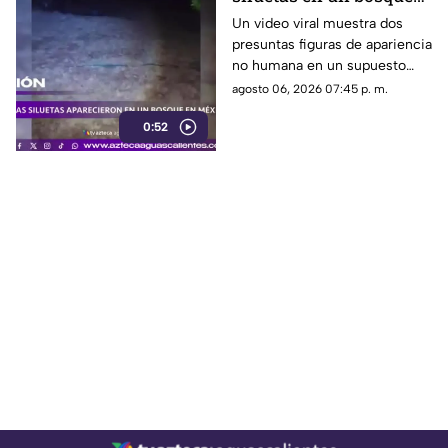
de México
Un video viral muestra dos
presuntas figuras de apariencia
no humana en un supuesto
bosque de México. Su
agosto 06, 2026 07:45 p. m.
autenticidad no ha sido
0:52
confirmada