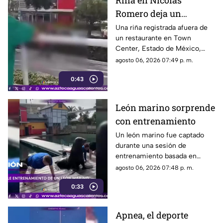
Riña en Nicolás
Romero deja un
hombre muerto
Una riña registrada afuera de
un restaurante en Town
Center, Estado de México,
dejó un hombre sin vida.
agosto 06, 2026 07:49 p. m.
Autoridades investigan el caso
0:43
León marino sorprende
con entrenamiento
Un león marino fue captado
durante una sesión de
entrenamiento basada en
refuerzo positivo para facilitar
agosto 06, 2026 07:48 p. m.
su cuidado y bienestar.
0:33
Apnea, el deporte