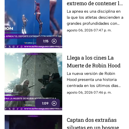
extremo de contener la
respiración
La apnea es una disciplina en
la que los atletas descienden a
grandes profundidades con
una sola bocanada de aire y
agosto 06, 2026 07:47 p. m.
bajo estrictas medidas de
1:15
seguridad
Llega a los cines La
Muerte de Robin Hood
La nueva versión de Robin
Hood presenta una historia
centrada en los últimos días
del legendario arquero,
agosto 06, 2026 07:46 p. m.
protagonizada por Hugh
1:09
Jackman
Captan dos extrañas
siluetas en un bosque