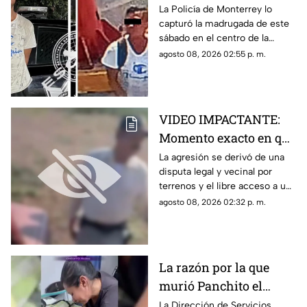
la tercera edad y
La Policía de Monterrey lo
capturó la madrugada de este
provocó su muerte al
sábado en el centro de la
ser atropellado por un
ciudad
agosto 08, 2026 02:55 p. m.
tráiler; esta es su
identidad
VIDEO IMPACTANTE:
Momento exacto en que
sujeto saca un arma y
La agresión se derivó de una
disputa legal y vecinal por
dispara a un adulto
terrenos y el libre acceso a un
mayor y a su hijo quien
camino ejidal
agosto 08, 2026 02:32 p. m.
grababa la discusión
por un terreno ejidal en
Chihuahua
La razón por la que
murió Panchito el
emblemático mono del
La Dirección de Servicios