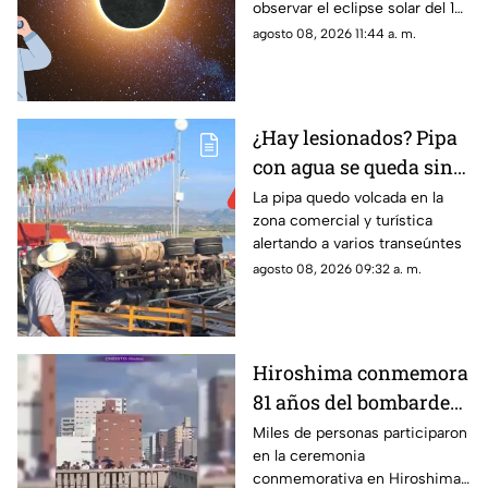
observar el eclipse solar del 12
dadas por la NASA
de agosto de 2026 sin poner
agosto 08, 2026 11:44 a. m.
en riesgo la vista
¿Hay lesionados? Pipa
con agua se queda sin
frenos y termina en
La pipa quedo volcada en la
zona comercial y turística
volcadura en San José
alertando a varios transeúntes
de Gracia
agosto 08, 2026 09:32 a. m.
Hiroshima conmemora
81 años del bombardeo
atómico con un minuto
Miles de personas participaron
en la ceremonia
de silencio
conmemorativa en Hiroshima,