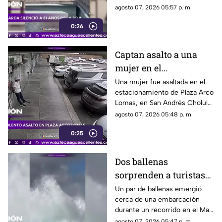
donde se recordó a las
agosto 07, 2026 05:57 p. m.
víctimas del bombardeo
0:26
atómico ocurrido en 1945
Captan asalto a una
mujer en el
estacionamiento de
Una mujer fue asaltada en el
estacionamiento de Plaza Arco
Plaza Arco Lomas
Lomas, en San Andrés Cholula.
El ataque quedó registrado por
agosto 07, 2026 05:48 p. m.
cámaras de seguridad
0:25
Dos ballenas
sorprenden a turistas
durante avistamiento
Un par de ballenas emergió
cerca de una embarcación
en el Mar de Cortés
durante un recorrido en el Mar
de Cortés. El avistamiento fue
agosto 07, 2026 05:47 p. m.