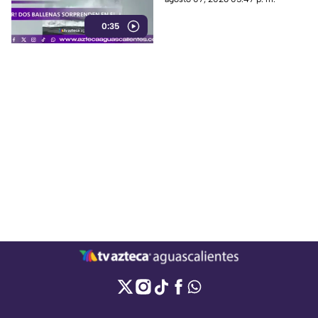
captado en video y sorprendió
0:35
a los visitantes.