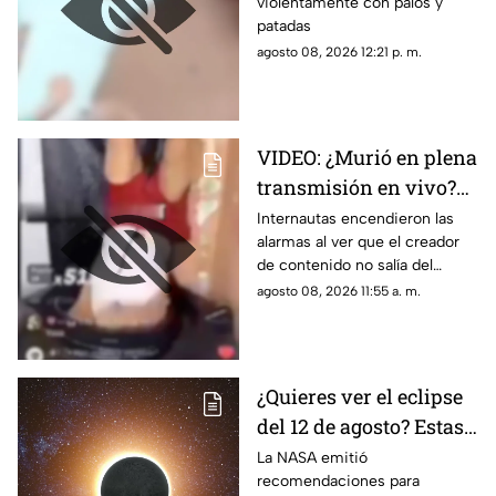
violentamente con palos y
amante por la familia
patadas
de su esposo y
agosto 08, 2026 12:21 p. m.
decidieron castigarlos
sin piedad
VIDEO: ¿Murió en plena
transmisión en vivo?
Influencer realiza
Internautas encendieron las
alarmas al ver que el creador
peligrosa hazaña
de contenido no salía del
dentro de un tanque de
tanque de agua
agosto 08, 2026 11:55 a. m.
agua
¿Quieres ver el eclipse
del 12 de agosto? Estas
son las
La NASA emitió
recomendaciones para
recomendaciones