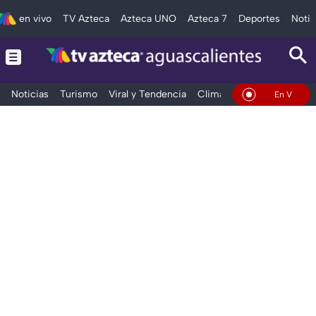
en vivo
TV Azteca
Azteca UNO
Azteca 7
Deportes
Notic
Noticias
Turismo
Viral y Tendencia
Clima
Deportes
Espec
En Vivo