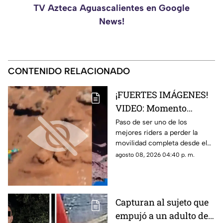
TV Azteca Aguascalientes en Google
News!
CONTENIDO RELACIONADO
¡FUERTES IMÁGENES!
VIDEO: Momento
exacto en que famoso
Paso de ser uno de los
mejores riders a perder la
rider catalán sufre una
movilidad completa desde el
caída que lo deja
pecho hasta sus piernas
agosto 08, 2026 04:40 p. m.
parapléjico
Capturan al sujeto que
empujó a un adulto de