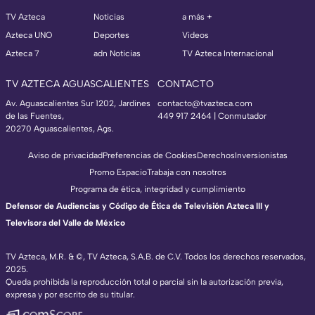
TV Azteca
Noticias
a más +
Azteca UNO
Deportes
Videos
Azteca 7
adn Noticias
TV Azteca Internacional
TV AZTECA AGUASCALIENTES
CONTACTO
Av. Aguascalientes Sur 1202, Jardines
contacto@tvazteca.com
de las Fuentes,
449 917 2464 | Conmutador
20270 Aguascalientes, Ags.
Aviso de privacidad
Preferencias de Cookies
Derechos
Inversionistas
Promo Espacio
Trabaja con nosotros
Programa de ética, integridad y cumplimiento
Defensor de Audiencias y Código de Ética de Televisión Azteca III y
Televisora del Valle de México
TV Azteca, M.R. & ©, TV Azteca, S.A.B. de C.V. Todos los derechos reservados,
2025.
Queda prohibida la reproducción total o parcial sin la autorización previa,
expresa y por escrito de su titular.