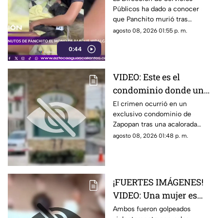
Públicos ha dado a conocer
Parque Hidalgo; estos
que Panchito murió tras
fueron sus últimos
reportar un delicado estado de
agosto 08, 2026 01:55 p. m.
minutos (VIDEO)
salud
0:44
VIDEO: Este es el
condominio donde un
jardinero fue asesinado
El crimen ocurrió en un
exclusivo condominio de
por su compañero con
Zapopan tras una acalorada
las tijeras de trabajo en
discusión
agosto 08, 2026 01:48 p. m.
Zapopan
¡FUERTES IMÁGENES!
VIDEO: Una mujer es
sorprendida con su
Ambos fueron golpeados