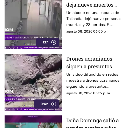
deja nueve muertos
tras agresión en una
Un ataque en una escuela de
Tailandia dejó nueve personas
escuela
muertas y 23 heridas. El
presunto agresor, de 14 años,
agosto 08, 2026 06:00 p. m.
también falleció
1:17
Drones ucranianos
siguen a presuntos
soldados rusos durante
Un video difundido en redes
muestra a drones ucranianos
varias horas
siguiendo a presuntos
soldados rusos antes de un
agosto 08, 2026 05:59 p. m.
ataque durante la guerra
0:42
Doña Dominga salió a