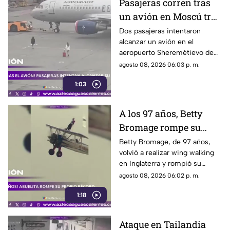
Pasajeras corren tras
un avión en Moscú tras
llegar tarde a su vuelo
Dos pasajeras intentaron
alcanzar un avión en el
aeropuerto Sheremétievo de
Moscú tras llegar tarde a su
agosto 08, 2026 06:03 p. m.
vuelo, pero no pudieron
1:03
abordarlo
A los 97 años, Betty
Bromage rompe su
propio récord Guinness
Betty Bromage, de 97 años,
volvió a realizar wing walking
en las alturas
en Inglaterra y rompió su
propio récord Guinness tras
agosto 08, 2026 06:02 p. m.
superar un accidente
1:18
cerebrovascular
Ataque en Tailandia