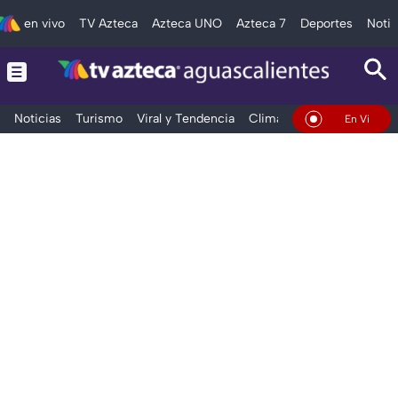
en vivo
TV Azteca
Azteca UNO
Azteca 7
Deportes
Notic
Noticias
Turismo
Viral y Tendencia
Clima
Deportes
Espec
En Vivo