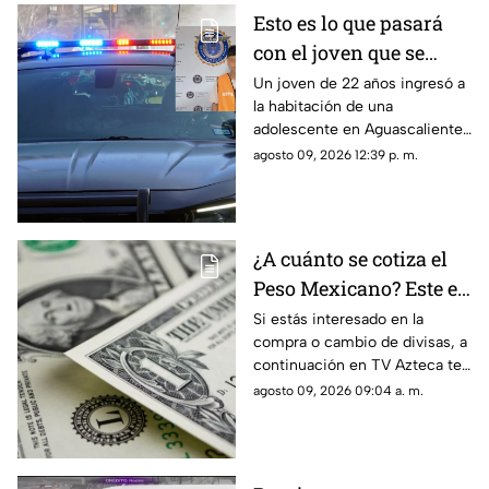
Esto es lo que pasará
con el joven que se
metió a la habitación
Un joven de 22 años ingresó a
la habitación de una
de una adolescente
adolescente en Aguascalientes
para tocarla en
para realizarle tocamientos; te
agosto 09, 2026 12:39 p. m.
Aguascalientes
contamos lo que se sabe de su
detención
¿A cuánto se cotiza el
Peso Mexicano? Este es
el precio del dólar en
Si estás interesado en la
compra o cambio de divisas, a
Aguascalientes hoy 9
continuación en TV Azteca te
de agosto de 2026
informamos cuál es el precio
agosto 09, 2026 09:04 a. m.
del dólar en Aguascalientes
hoy 9 de agosto