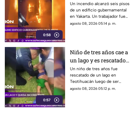
gubernamental en
Un incendio alcanzó seis pisos
de un edificio gubernamental
Yakarta
en Yakarta. Un trabajador fue
rescatado y cerca de mil
agosto 08, 2026 05:14 p. m.
empleados fueron reubicados
0:58
Niño de tres años cae a
un lago y es rescatado
inconsciente en
Un niño de tres años fue
rescatado de un lago en
Teotihuacán
Teotihuacán luego de ser
localizado inconsciente. Un
agosto 08, 2026 05:12 p. m.
agente realizó maniobras de
0:57
RCP