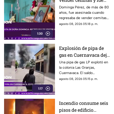
vender cemitas y fue
asesinada al regresar a
Dominga Pérez, de más de 80
años, fue asesinada cuando
casa; así fue la agresión
regresaba de vender cemitas
(VIDEO)
en Chachapa. La Fiscalía de
agosto 08, 2026 05:18 p. m.
Puebla investiga el caso
1:30
Explosión de pipa de
gas en Cuernavaca deja
21 personas lesionadas
Una pipa de gas LP explotó en
la colonia Las Granjas,
Cuernavaca. El saldo
preliminar es de 21 lesionados
agosto 08, 2026 05:15 p. m.
y 32 inmuebles afectados
1:17
Incendio consume seis
pisos de edificio