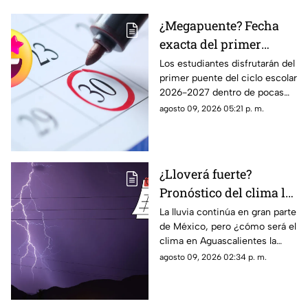
¿Megapuente? Fecha
exacta del primer
puente del ciclo escolar
Los estudiantes disfrutarán del
primer puente del ciclo escolar
2026-2027 en
2026-2027 dentro de pocas
Aguascalientes
semanas; te contamos la fecha
agosto 09, 2026 05:21 p. m.
oficial en el calendario SEP
¿Lloverá fuerte?
Pronóstico del clima la
semana del 10 al 15 de
La lluvia continúa en gran parte
de México, pero ¿cómo será el
agosto en
clima en Aguascalientes la
Aguascalientes
semana del 10 al 15 de agosto?
agosto 09, 2026 02:34 p. m.
Te contamos los detalles