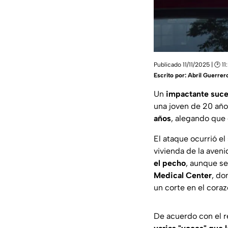
Publicado 11/11/2025 | 🕑 11
Escrito por:
Abril Guerrer
Un
impactante suc
una joven de 20 añ
años
, alegando que
El ataque ocurrió e
vivienda de la aven
el pecho
, aunque s
Medical Center
, d
un corte en el coraz
De acuerdo con el r