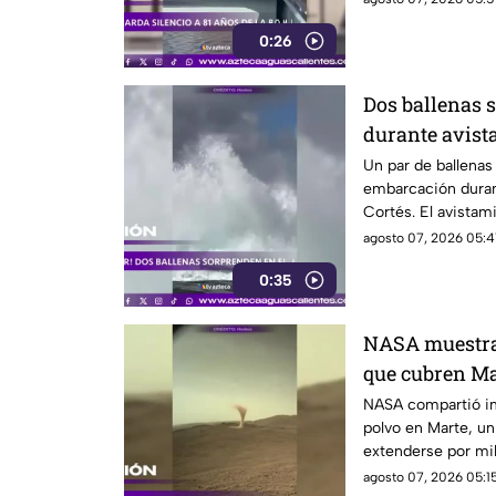
0:26
Dos ballenas 
durante avist
Cortés
Un par de ballena
embarcación duran
Cortés. El avistam
sorprendió a los vi
agosto 07, 2026 05:4
0:35
NASA muestra 
que cubren Ma
NASA compartió i
polvo en Marte, u
extenderse por mil
misiones de explo
agosto 07, 2026 05:15