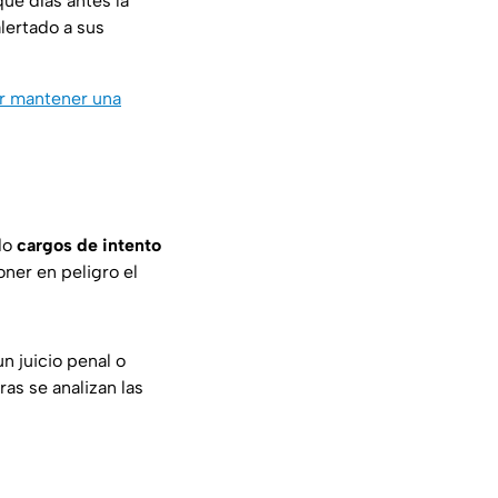
que días antes la
alertado a sus
or mantener una
do
cargos de intento
oner en peligro el
un juicio penal o
ras se analizan las