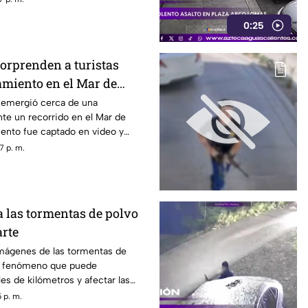
0:25
sorprenden a turistas
amiento en el Mar de
s emergió cerca de una
te un recorrido en el Mar de
iento fue captado en video y
sitantes.
7 p. m.
las tormentas de polvo
rte
mágenes de las tormentas de
n fenómeno que puede
es de kilómetros y afectar las
ración
 p. m.