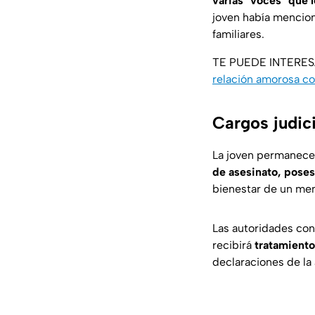
varias "voces" que 
joven había mencio
familiares.
TE PUEDE INTERE
relación amorosa c
Cargos judic
La joven permanece 
de asesinato, poses
bienestar de un men
Las autoridades co
recibirá
tratamiento
declaraciones de la