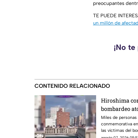
preocupantes dentro
TE PUEDE INTERE
un millón de afecta
¡No te
CONTENIDO RELACIONADO
Hiroshima co
bombardeo at
silencio
Miles de personas 
conmemorativa en 
las víctimas del 
1945
agosto 07, 2026 05:5