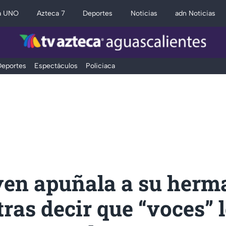
a UNO
Azteca 7
Deportes
Noticias
adn Noticias
eportes
Espectáculos
Policiaca
ven apuñala a su herm
tras decir que “voces” 