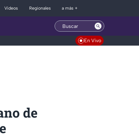
Regionales
Videos
a más +
En Vivo
ano de
le