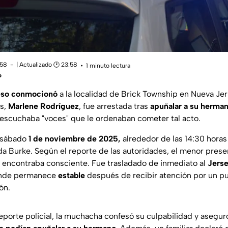
:58
| Actualizado 🕑 23:58
1 minuto lectura
o
eso conmocionó
a la localidad de Brick Township en Nueva Je
os,
Marlene Rodríguez
, fue arrestada tras
apuñalar a su herman
 escuchaba "voces" que le ordenaban cometer tal acto.
l sábado
1 de noviembre de 2025,
alrededor de las 14:30 horas 
ida Burke. Según el reporte de las autoridades, el menor pres
e encontraba consciente. Fue trasladado de inmediato al
Jerse
onde permanece
estable
después de recibir atención por un p
ón.
eporte policial, la muchacha confesó su culpabilidad y asegu