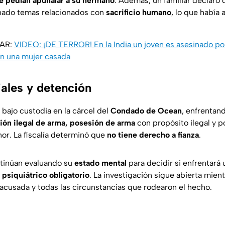
le pedían apuñalar a su hermano
. Además, un familiar declaró 
nado temas relacionados con
sacrificio humano
, lo que había 
SAR:
VIDEO: ¡DE TERROR! En la India un joven es asesinado p
on una mujer casada
iales y detención
bajo custodia en la cárcel del
Condado de Ocean
, enfrentan
ión ilegal de arma, posesión de arma
con propósito ilegal
y
p
or. La fiscalía determinó que
no tiene derecho a fianza
.
ntinúan evaluando su
estado mental
para decidir si enfrentará 
 psiquiátrico obligatorio
. La investigación sigue abierta mient
 acusada y todas las circunstancias que rodearon el hecho.