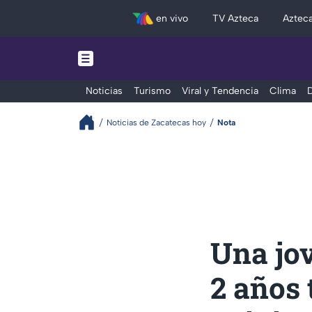
en vivo
TV Azteca
Aztec
Noticias
Turismo
Viral y Tendencia
Clima
D
Noticias de Zacatecas hoy
Nota
Una jo
2 años 