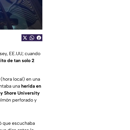
rsey, EE.UU; cuando
ito de tan solo 2
(hora local) en una
entaba una
herida en
y Shore University
ulmón perforado y
ró que escuchaba