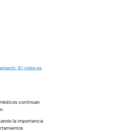
aplastó: ¡El video es
 médicos continúan
o.
cando la importancia
rtamientos