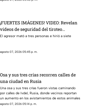
¡FUERTES IMÁGENES! VIDEO: Revelan
videos de seguridad del tiroteo
realizado en famosa cadena de
El agresor mató a tres personas e hirió a siete
hamburguesas en Estados Unidos
agosto 07, 2026 05:45 p. m.
Osa y sus tres crías recorren calles de
una ciudad en Rusia
Una osa y sus tres crías fueron vistas caminando
por calles de Ivdel, Rusia, donde vecinos reportan
un aumento en los avistamientos de estos animales
agosto 07, 2026 05:14 p. m.